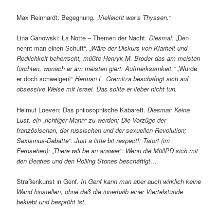
Max Reinhardt: Begegnung.
„Vielleicht war’s Thyssen.“
Lina Ganowski: La Notte – Themen der Nacht.
Diesmal:
„Den
nennt man einen Schuft“.
„Wäre der Diskurs von Klarheit und
Redlichkeit beherrscht, müßte Henryk M. Broder das am meisten
fürchten, wonach er am meisten giert: Aufmerksamkeit.“
„Würde
er doch schweigen!“
Herman L. Gremliza beschäftigt sich auf
obsessive Weise mit Israel. Das sollte er lieber nicht tun.
Helmut Loeven: Das philosophische Kabarett.
Diesmal: Keine
Lust, ein „richtiger Mann“ zu werden; Die Vorzüge der
französischen, der russischen und der sexuellen Revolution;
Sexismus-Debatte“: Just a little bit respect!; Tatort (im
Fernsehen); „There will be an answer“: Wenn die MüllPD sich mit
den Beatles und den Rolling Stones beschäftigt…
Straßenkunst in Genf.
In Genf kann man aber auch wirklich keine
Wand hinstellen, ohne daß die innerhalb einer Viertelstunde
beklebt und besprüht ist.