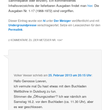
Sammelpaket oder einzeln). Ein kommentiertes
Inhaltsverzeichnis der lieferbaren Ausgaben findet man
hier
. Die
Ausgaben Nr. 1-17 (1968-1972) sind vergriffen.
Dieser Eintrag wurde von
hl
unter
Der Metzger
veröffentlicht und mit
Undergroundpresse
verschlagwortet. Setze ein Lesezeichen für den
Permalink
.
2 KOMMENTARE ZU „
DER METZGER NR. 104!
“
Volker Veeser
schrieb
am
25. Februar 2013 um 20:15 Uhr
:
Hallo Genosse Loeven,
ich vermute mal Du hast etwas mit dem Buchladen
Weltbühne in Duisburg zu tun.
Stimmen die „Öffnungszeiten“? Ich war nämlich am
Samstag 16.2. vor dem Buchladen (ca. 11.30 Uhr), aber
es war geschlossen.