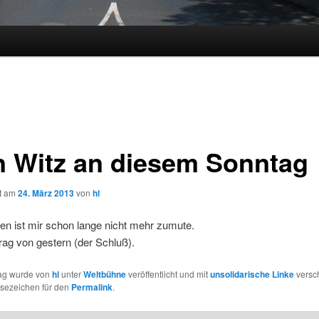
n Witz an diesem Sonntag
ht am
24. März 2013
von
hl
en ist mir schon lange nicht mehr zumute.
rag von gestern (der Schluß).
rag wurde von
hl
unter
Weltbühne
veröffentlicht und mit
unsolidarische Linke
versch
esezeichen für den
Permalink
.