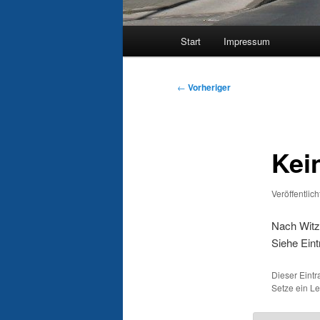
Hauptmenü
Start
Impressum
Beitragsnavigation
←
Vorheriger
Kei
Veröffentlic
Nach Witz
Siehe Eint
Dieser Eint
Setze ein L