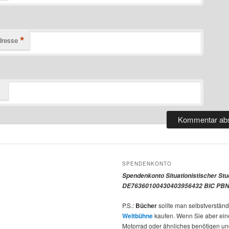
*
dresse
SPENDENKONTO
Spendenkonto Situationistischer St
DE76360100430403956432 BIC PBN
P.S.:
Bücher
sollte man selbstverständ
Weltbühne
kaufen. Wenn Sie aber ein
Motorrad oder ähnliches benötigen u