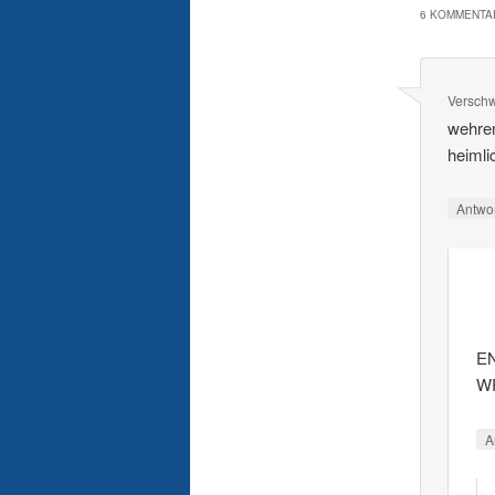
6 KOMMENTAR
Versch
wehren
heimli
Antwo
EN
WR
A