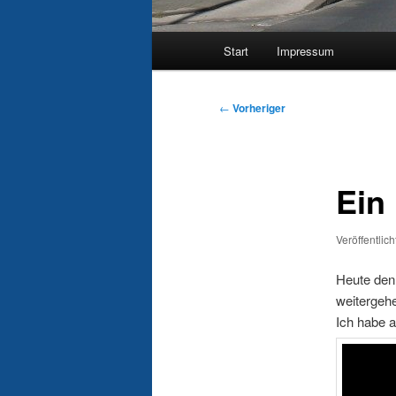
Hauptmenü
Start
Impressum
Beitragsnavigation
←
Vorheriger
Ein
Veröffentlic
Heute den
weitergehe
Ich habe a