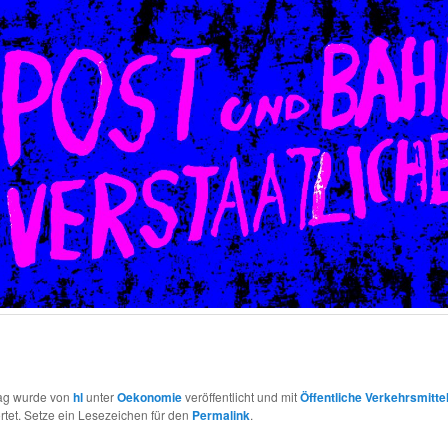
rag wurde von
hl
unter
Oekonomie
veröffentlicht und mit
Öffentliche Verkehrsmitte
tet. Setze ein Lesezeichen für den
Permalink
.