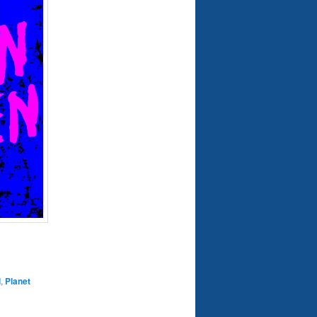
l
,
Planet