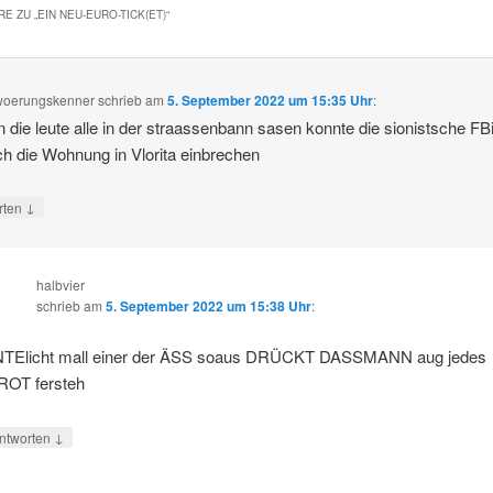
E ZU „
EIN NEU-EURO-TICK(ET)
“
woerungskenner
schrieb
am
5. September 2022 um 15:35 Uhr
:
 die leute alle in der straassenbann sasen konnte die sionistsche FB
ch die Wohnung in Vlorita einbrechen
↓
rten
halbvier
schrieb
am
5. September 2022 um 15:38 Uhr
:
TElicht mall einer der ÄSS soaus DRÜCKT DASSMANN aug jedes
OT fersteh
↓
ntworten