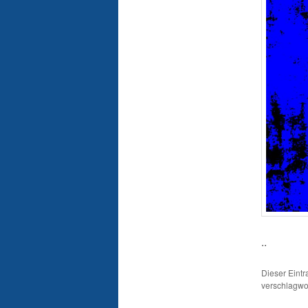
..
Dieser Eint
verschlagwor