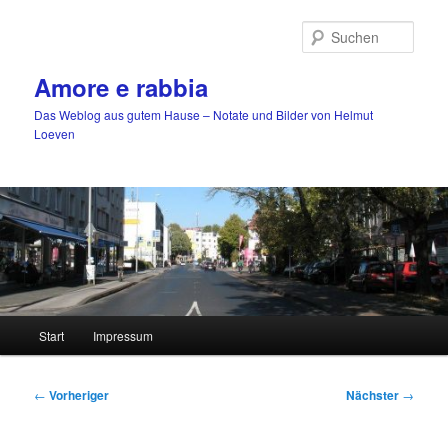
Zum
primären
Such
Inhalt
springen
Amore e rabbia
Das Weblog aus gutem Hause – Notate und Bilder von Helmut
Loeven
Hauptmenü
Start
Impressum
Beitragsnavigation
←
Vorheriger
Nächster
→