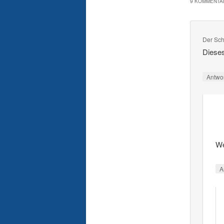
9 KOMMENTAR
Der Sch
Dieses
Antwo
We
A