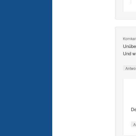
Kornka
Unüber
Und wa
Antwo
De
A