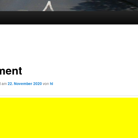
ment
ht am
22. November 2020
von
hl