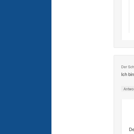
Der Sch
Ich bi
Antwo
De