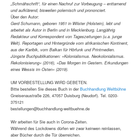
„Schmähschrift“, für einen Nachruf zur Vorbeugung – enttarnend
und aufklärend, bisweilen polemisch und prononciert.
Über den Autor:
Gerd Schumann, geboren 1951 in Wilster (Holstein), lebt und
arbeitet als Autor in Berlin und in Mecklenburg. Langjährig
Redakteur und Korrespondent von Tageszeitungen (u.a. junge
Welt). Reportagen und Hintergründe vom afrikanischen Kontinent,
aus der Karibik, vom Balkan für Hörfunk und Printmedien.
Jüngste Buchpublikationen: »Kolonialismus. Neokolonialismus.
Rekolonisierung« (2016), »Das Morgen im Gestern. Erkundungen
eines Wessis im Osten« (2019).
UM VORBESTELLUNG WIRD GEBETEN.
Bitte bestellen Sie dieses Buch in der
Buchhandlung Weltbühne
Gneisenaustraße 226, 47057 Duisburg (Neudorf). Tel. 0203-
375121
bestellungen@buchhandlung-weltbuehne.de
Wir arbeiten für Sie auch in Corona-Zeiten.
Während des Lockdowns dürfen wir zwar keinwen reinlassen,
aber Bücher durch die Tür überreichen.