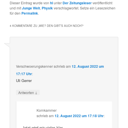
Dieser Eintrag wurde von
hl
unter
Der Zeitungsleser
veröffentlicht
und mit
Junge Welt
,
Physik
verschlagwortet. Setze ein Lesezeichen
für den
Permalink
.
4 KOMMENTARE ZU „
WIE? DEN GIBT’S AUCH NOCH?
“
Verschwoerungskenner
schrieb
am
12. August 2022 um
17:17 Uhr
:
Uli Gerrer
↓
Antworten
Kornkammer
schrieb
am
12. August 2022 um 17:18 Uhr
:
Jetzt wird mir vieles klar.