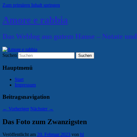
Zum primären Inhalt springen
Amore e rabbia
Das Weblog aus gutem Hause – Notate und
Suchen
Hauptmenü
Start
Impressum
Beitragsnavigation
←
Vorheriger
Nächster
→
Das Foto zum Zwanzigsten
Veröffentlicht am
20. Februar 2023
von
hl