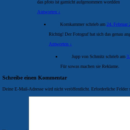
das pfoto ist garnicht aufgenommen wordden
Antworten
↓
Kornkammer
schrieb
am
24. Februar
Richtig! Der Fotograf hat sich das genau an
Antworten
↓
Jupp von Schmitz
schrieb
am
3
Für sowas machen sie Reklame.
Schreibe einen Kommentar
Deine E-Mail-Adresse wird nicht veröffentlicht.
Erforderliche Felder 