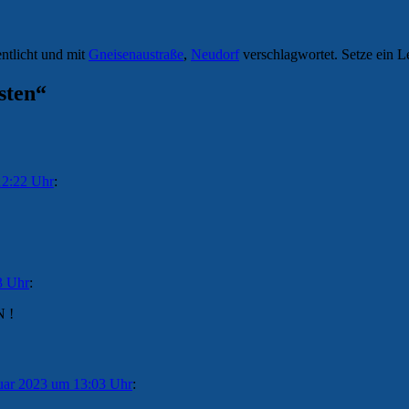
ntlicht und mit
Gneisenaustraße
,
Neudorf
verschlagwortet. Setze ein L
sten
“
12:22 Uhr
:
3 Uhr
:
 !
uar 2023 um 13:03 Uhr
: