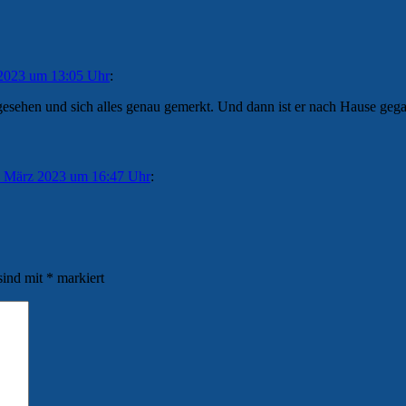
 2023 um 13:05 Uhr
:
gesehen und sich alles genau gemerkt. Und dann ist er nach Hause gega
. März 2023 um 16:47 Uhr
:
sind mit
*
markiert