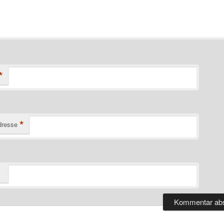
*
*
dresse