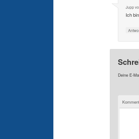
Jupp vo
Ich bi
Antwo
Schre
Deine E-Mai
Komment