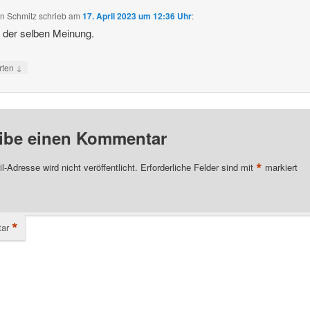
n Schmitz
schrieb
am
17. April 2023 um 12:36 Uhr
:
n der selben Meinung.
↓
rten
ibe einen Kommentar
*
l-Adresse wird nicht veröffentlicht.
Erforderliche Felder sind mit
markiert
*
ar