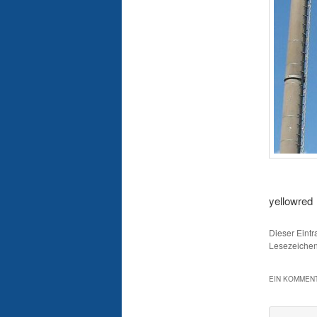
yellowred
Dieser Eint
Lesezeichen
EIN KOMMENT