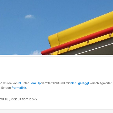
rag wurde von
hl
unter
LookUp
veröffentlicht und mit
nicht getaggt
verschlagwortet.
 für den
Permalink
.
AR ZU „
LOOK UP TO THE SKY
“