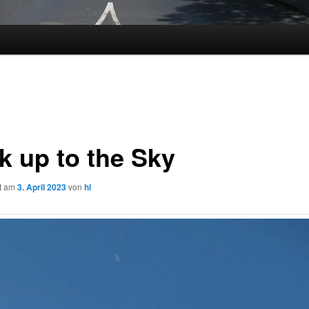
k up to the Sky
ht am
3. April 2023
von
hl