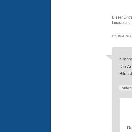
Dieser Eint
Lesezeichen
2 KOMMENTAR
hl
schri
Die An
Bild is
Antwo
Da