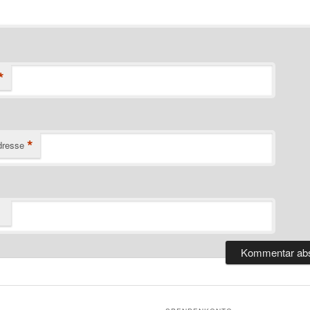
*
*
dresse