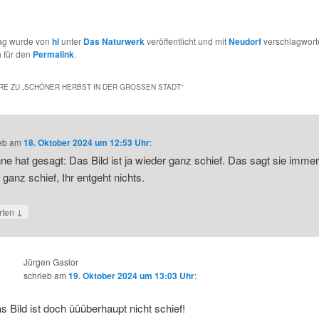
rag wurde von
hl
unter
Das Naturwerk
veröffentlicht und mit
Neudorf
verschlagworte
 für den
Permalink
.
E ZU „
SCHÖNER HERBST IN DER GROSSEN STADT
“
eb
am
18. Oktober 2024 um 12:53 Uhr
:
ne hat gesagt: Das Bild ist ja wieder ganz schief. Das sagt sie imme
t ganz schief, Ihr entgeht nichts.
↓
rten
Jürgen Gaslor
schrieb
am
19. Oktober 2024 um 13:03 Uhr
:
s Bild ist doch üüüberhaupt nicht schief!