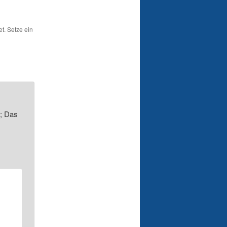
t. Setze ein
r; Das