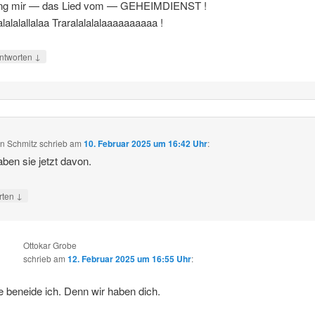
ng mir — das Lied vom — GEHEIMDIENST !
alalalallalaa Traralalalalaaaaaaaaaa !
↓
ntworten
n Schmitz
schrieb
am
10. Februar 2025 um 16:42 Uhr
:
ben sie jetzt davon.
↓
rten
Ottokar Grobe
schrieb
am
12. Februar 2025 um 16:55 Uhr
:
e beneide ich. Denn wir haben dich.