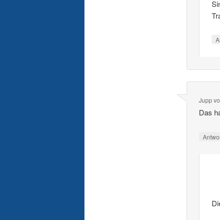
Si
Tr
A
Jupp vo
Das ha
Antwo
Di