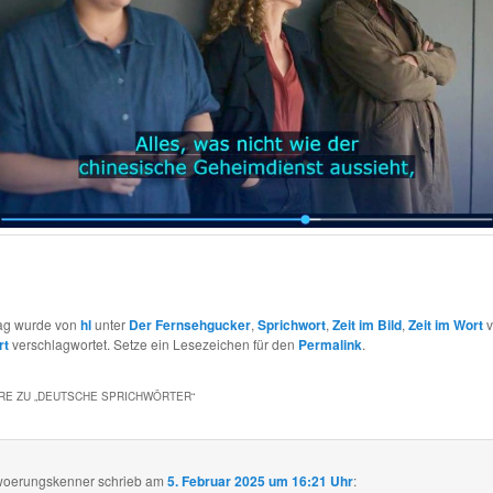
rag wurde von
hl
unter
Der Fernsehgucker
,
Sprichwort
,
Zeit im Bild
,
Zeit im Wort
v
rt
verschlagwortet. Setze ein Lesezeichen für den
Permalink
.
E ZU „
DEUTSCHE SPRICHWÖRTER
“
woerungskenner
schrieb
am
5. Februar 2025 um 16:21 Uhr
: