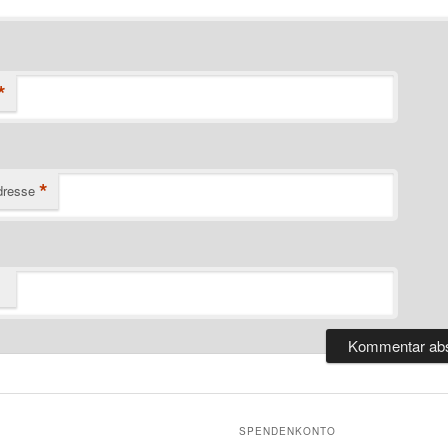
*
*
dresse
SPENDENKONTO