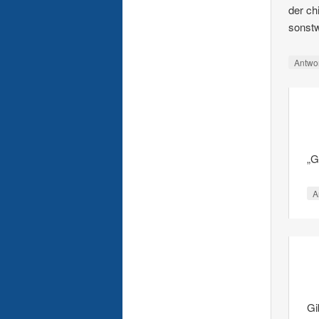
der ch
sonstw
Antwo
„G
A
Gi