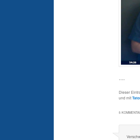
….
Dieser Eint
und mit
Tato
5 KOMMENTAR
Versch