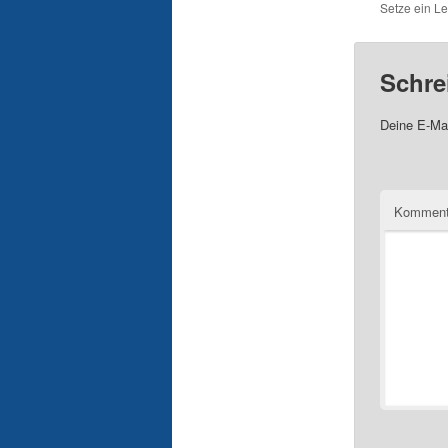
Setze ein L
Schre
Deine E-Mai
Komment