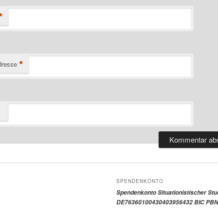
*
*
dresse
SPENDENKONTO
Spendenkonto Situationistischer St
DE76360100430403956432 BIC PBN