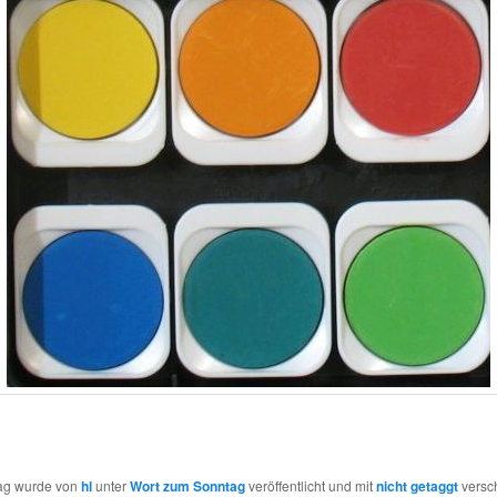
rag wurde von
hl
unter
Wort zum Sonntag
veröffentlicht und mit
nicht getaggt
versch