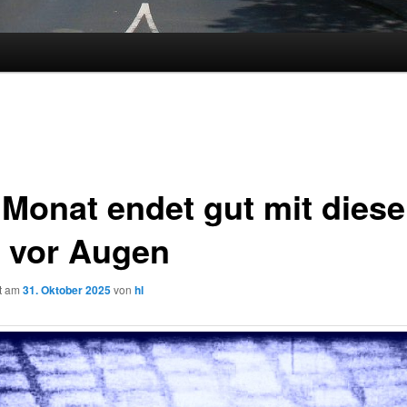
 Monat endet gut mit dies
d vor Augen
ht am
31. Oktober 2025
von
hl