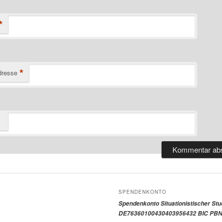
*
*
dresse
SPENDENKONTO
Spendenkonto Situationistischer St
DE76360100430403956432 BIC PBN