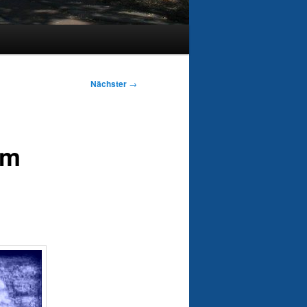
Nächster
→
em