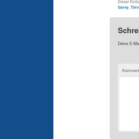
Dieser Eint
Gorny
,
Törn
Schre
Deine E-Mai
Komment