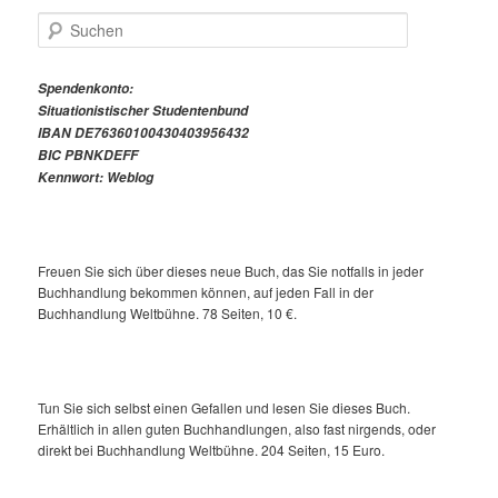
S
u
c
h
Spendenkonto:
e
Situationistischer Studentenbund
n
IBAN DE76360100430403956432
BIC PBNKDEFF
Kennwort: Weblog
Freuen Sie sich über dieses neue Buch, das Sie notfalls in jeder
Buchhandlung bekommen können, auf jeden Fall in der
Buchhandlung Weltbühne. 78 Seiten, 10 €.
Tun Sie sich selbst einen Gefallen und lesen Sie dieses Buch.
Erhältlich in allen guten Buchhandlungen, also fast nirgends, oder
direkt bei Buchhandlung Weltbühne. 204 Seiten, 15 Euro.