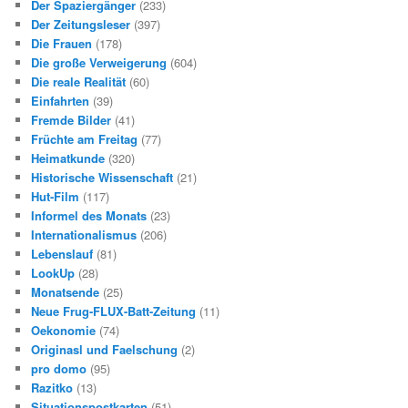
Der Spaziergänger
(233)
Der Zeitungsleser
(397)
Die Frauen
(178)
Die große Verweigerung
(604)
Die reale Realität
(60)
Einfahrten
(39)
Fremde Bilder
(41)
Früchte am Freitag
(77)
Heimatkunde
(320)
Historische Wissenschaft
(21)
Hut-Film
(117)
Informel des Monats
(23)
Internationalismus
(206)
Lebenslauf
(81)
LookUp
(28)
Monatsende
(25)
Neue Frug-FLUX-Batt-Zeitung
(11)
Oekonomie
(74)
Originasl und Faelschung
(2)
pro domo
(95)
Razitko
(13)
Situationspostkarten
(51)