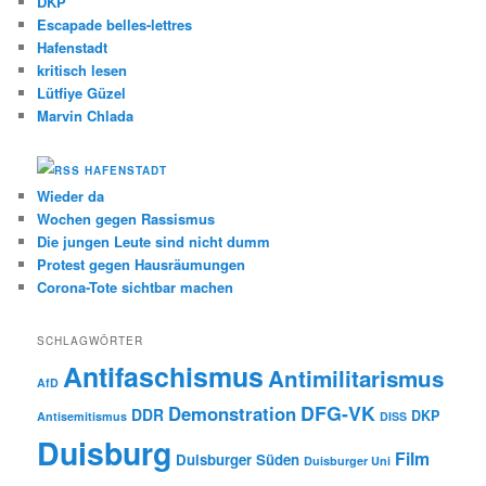
DKP
Escapade belles-lettres
Hafenstadt
kritisch lesen
Lütfiye Güzel
Marvin Chlada
HAFENSTADT
Wieder da
Wochen gegen Rassismus
Die jungen Leute sind nicht dumm
Protest gegen Hausräumungen
Corona-Tote sichtbar machen
SCHLAGWÖRTER
Antifaschismus
Antimilitarismus
AfD
DFG-VK
Demonstration
DDR
DKP
Antisemitismus
DISS
Duisburg
Film
Duisburger Süden
Duisburger Uni