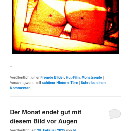
..
Veröffentlicht unter
Fremde Bilder
,
Hut-Film
,
Monatsende
|
Verschlagwortet mit
schöner Hintern
,
Törn
|
Schreibe einen
Kommentar
Der Monat endet gut mit
diesem Bild vor Augen
Veröffentlicht am
28. Februar 2025
von
hl