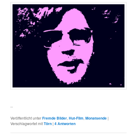
..
Veröffentlicht unter
Fremde Bilder
,
Hut-Film
,
Monatsende
|
Verschlagwortet mit
Törn
|
4
Antworten