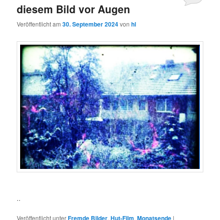
diesem Bild vor Augen
Veröffentlicht am
30. September 2024
von
hl
..
Veröffentlicht unter
Fremde Bilder
,
Hut-Film
,
Monatsende
|