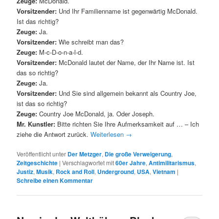
Zeuge:
McDonald.
Vorsitzender:
Und Ihr Familienname ist gegenwärtig McDonald.
Ist das richtig?
Zeuge:
Ja.
Vorsitzender:
Wie schreibt man das?
Zeuge:
M-c-D-o-n-a-l-d.
Vorsitzender:
McDonald lautet der Name, der Ihr Name ist. Ist
das so richtig?
Zeuge:
Ja.
Vorsitzender:
Und Sie sind allgemein bekannt als Country Joe,
ist das so richtig?
Zeuge:
Country Joe McDonald, ja. Oder Joseph.
Mr. Kunstler:
Bitte richten Sie Ihre Aufmerksamkeit auf … – Ich
ziehe die Antwort zurück.
Weiterlesen
→
Veröffentlicht unter
Der Metzger
,
Die große Verweigerung
,
Zeitgeschichte
|
Verschlagwortet mit
60er Jahre
,
Antimilitarismus
,
Justiz
,
Musik
,
Rock and Roll
,
Underground
,
USA
,
Vietnam
|
Schreibe einen Kommentar