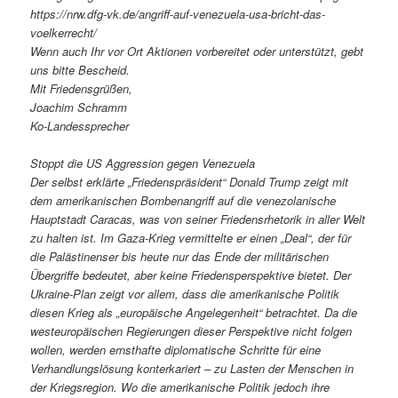
https://nrw.dfg-vk.de/angriff-auf-venezuela-usa-bricht-das-
voelkerrecht/
Wenn auch Ihr vor Ort Aktionen vorbereitet oder unterstützt, gebt
uns bitte Bescheid.
Mit Friedensgrüßen,
Joachim Schramm
Ko-Landessprecher
Stoppt die US Aggression gegen Venezuela
Der selbst erklärte „Friedenspräsident“ Donald Trump zeigt mit
dem amerikanischen Bombenangriff auf die venezolanische
Hauptstadt Caracas, was von seiner Friedensrhetorik in aller Welt
zu halten ist. Im Gaza-Krieg vermittelte er einen „Deal“, der für
die Palästinenser bis heute nur das Ende der militärischen
Übergriffe bedeutet, aber keine Friedensperspektive bietet. Der
Ukraine-Plan zeigt vor allem, dass die amerikanische Politik
diesen Krieg als „europäische Angelegenheit“ betrachtet. Da die
westeuropäischen Regierungen dieser Perspektive nicht folgen
wollen, werden ernsthafte diplomatische Schritte für eine
Verhandlungslösung konterkariert – zu Lasten der Menschen in
der Kriegsregion. Wo die amerikanische Politik jedoch ihre