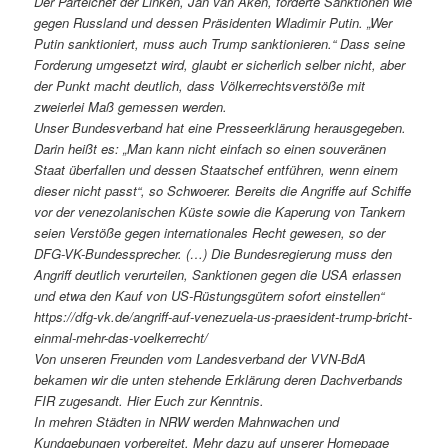
Der Parteichef der Linken, Jan van Aken, forderte Sanktionen wie
gegen Russland und dessen Präsidenten Wladimir Putin. „Wer
Putin sanktioniert, muss auch Trump sanktionieren.“ Dass seine
Forderung umgesetzt wird, glaubt er sicherlich selber nicht, aber
der Punkt macht deutlich, dass Völkerrechtsverstöße mit
zweierlei Maß gemessen werden.
Unser Bundesverband hat eine Presseerklärung herausgegeben.
Darin heißt es: „Man kann nicht einfach so einen souveränen
Staat überfallen und dessen Staatschef entführen, wenn einem
dieser nicht passt“, so Schwoerer. Bereits die Angriffe auf Schiffe
vor der venezolanischen Küste sowie die Kaperung von Tankern
seien Verstöße gegen internationales Recht gewesen, so der
DFG-VK-Bundessprecher. (…) Die Bundesregierung muss den
Angriff deutlich verurteilen, Sanktionen gegen die USA erlassen
und etwa den Kauf von US-Rüstungsgütern sofort einstellen“
https://dfg-vk.de/angriff-auf-venezuela-us-praesident-trump-bricht-
einmal-mehr-das-voelkerrecht/
Von unseren Freunden vom Landesverband der VVN-BdA
bekamen wir die unten stehende Erklärung deren Dachverbands
FIR zugesandt. Hier Euch zur Kenntnis.
In mehren Städten in NRW werden Mahnwachen und
Kundgebungen vorbereitet. Mehr dazu auf unserer Homepage