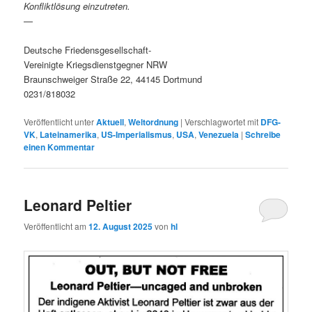
Konfliktlösung einzutreten.
—
Deutsche Friedensgesellschaft-
Vereinigte Kriegsdienstgegner NRW
Braunschweiger Straße 22, 44145 Dortmund
0231/818032
Veröffentlicht unter
Aktuell
,
Weltordnung
|
Verschlagwortet mit
DFG-
VK
,
Lateinamerika
,
US-Imperialismus
,
USA
,
Venezuela
|
Schreibe
einen Kommentar
Leonard Peltier
Veröffentlicht am
12. August 2025
von
hl