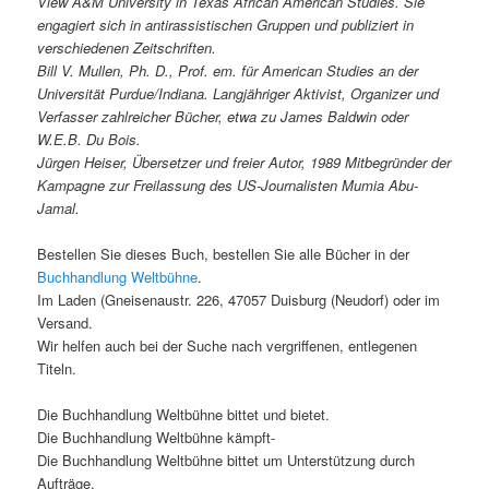
View A&M University in Texas African American Studies. Sie
engagiert sich in antirassistischen Gruppen und publiziert in
verschiedenen Zeitschriften.
Bill V. Mullen, Ph. D., Prof. em. für American Studies an der
Universität Purdue/Indiana. Langjähriger Aktivist, Organizer und
Verfasser zahlreicher Bücher, etwa zu James Baldwin oder
W.E.B. Du Bois.
Jürgen Heiser, Übersetzer und freier Autor, 1989 Mitbegründer der
Kampagne zur Freilassung des US-Journalisten Mumia Abu-
Jamal.
Bestellen Sie dieses Buch, bestellen Sie alle Bücher in der
Buchhandlung Weltbühne
.
Im Laden (Gneisenaustr. 226, 47057 Duisburg (Neudorf) oder im
Versand.
Wir helfen auch bei der Suche nach vergriffenen, entlegenen
Titeln.
Die Buchhandlung Weltbühne bittet und bietet.
Die Buchhandlung Weltbühne kämpft-
Die Buchhandlung Weltbühne bittet um Unterstützung durch
Aufträge.