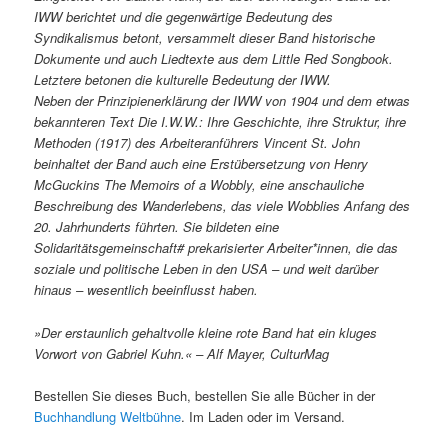
IWW berichtet und die gegenwärtige Bedeutung des
Syndikalismus betont, versammelt dieser Band historische
Dokumente und auch Liedtexte aus dem Little Red Songbook.
Letztere betonen die kulturelle Bedeutung der IWW.
Neben der Prinzipienerklärung der IWW von 1904 und dem etwas
bekannteren Text Die I.W.W.: Ihre Geschichte, ihre Struktur, ihre
Methoden (1917) des Arbeiteranführers Vincent St. John
beinhaltet der Band auch eine Erstübersetzung von Henry
McGuckins The Memoirs of a Wobbly, eine anschauliche
Beschreibung des Wanderlebens, das viele Wobblies Anfang des
20. Jahrhunderts führten. Sie bildeten eine
Solidaritätsgemeinschaft# prekarisierter Arbeiter*innen, die das
soziale und politische Leben in den USA – und weit darüber
hinaus – wesentlich beeinflusst haben.
»Der erstaunlich gehaltvolle kleine rote Band hat ein kluges
Vorwort von Gabriel Kuhn.« – Alf Mayer, CulturMag
Bestellen Sie dieses Buch, bestellen Sie alle Bücher in der
Buchhandlung Weltbühne
. Im Laden oder im Versand.