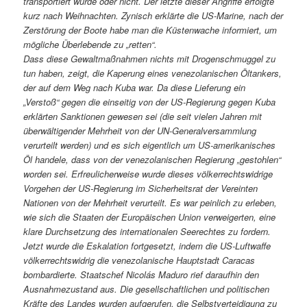
transportiert wurde oder nicht. Der letzte dieser Angriffe erfolgte
kurz nach Weihnachten. Zynisch erklärte die US-Marine, nach der
Zerstörung der Boote habe man die Küstenwache informiert, um
mögliche Überlebende zu „retten“.
Dass diese Gewaltmaßnahmen nichts mit Drogenschmuggel zu
tun haben, zeigt, die Kaperung eines venezolanischen Öltankers,
der auf dem Weg nach Kuba war. Da diese Lieferung ein
„Verstoß“ gegen die einseitig von der US-Regierung gegen Kuba
erklärten Sanktionen gewesen sei (die seit vielen Jahren mit
überwältigender Mehrheit von der UN-Generalversammlung
verurteilt werden) und es sich eigentlich um US-amerikanisches
Öl handele, dass von der venezolanischen Regierung „gestohlen“
worden sei. Erfreulicherweise wurde dieses völkerrechtswidrige
Vorgehen der US-Regierung im Sicherheitsrat der Vereinten
Nationen von der Mehrheit verurteilt. Es war peinlich zu erleben,
wie sich die Staaten der Europäischen Union verweigerten, eine
klare Durchsetzung des internationalen Seerechtes zu fordern.
Jetzt wurde die Eskalation fortgesetzt, indem die US-Luftwaffe
völkerrechtswidrig die venezolanische Hauptstadt Caracas
bombardierte. Staatschef Nicolás Maduro rief daraufhin den
Ausnahmezustand aus. Die gesellschaftlichen und politischen
Kräfte des Landes wurden aufgerufen, die Selbstverteidigung ‌zu