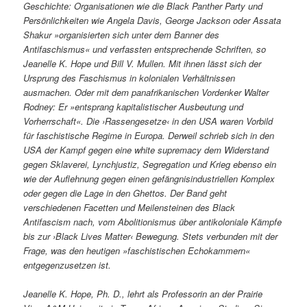
Geschichte: Organisationen wie die Black Panther Party und
Persönlichkeiten wie Angela Davis, George Jackson oder Assata
Shakur »organisierten sich unter dem Banner des
Antifaschismus« und verfassten entsprechende Schriften, so
Jeanelle K. Hope und Bill V. Mullen. Mit ihnen lässt sich der
Ursprung des Faschismus in kolonialen Verhältnissen
ausmachen. Oder mit dem panafrikanischen Vordenker Walter
Rodney: Er »entsprang kapitalistischer Ausbeutung und
Vorherrschaft«. Die ›Rassengesetze‹ in den USA waren Vorbild
für faschistische Regime in Europa. Derweil schrieb sich in den
USA der Kampf gegen eine white supremacy dem Widerstand
gegen Sklaverei, Lynchjustiz, Segregation und Krieg ebenso ein
wie der Auflehnung gegen einen gefängnisindustriellen Komplex
oder gegen die Lage in den Ghettos. Der Band geht
verschiedenen Facetten und Meilensteinen des Black
Antifascism nach, vom Abolitionismus über antikoloniale Kämpfe
bis zur ›Black Lives Matter‹ Bewegung. Stets verbunden mit der
Frage, was den heutigen »faschistischen Echokammern«
entgegenzusetzen ist.
Jeanelle K. Hope, Ph. D., lehrt als Professorin an der Prairie