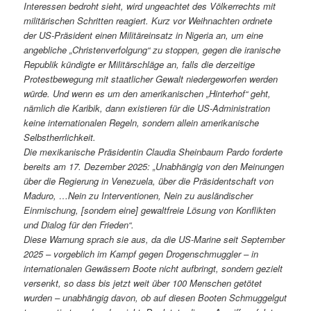
Interessen bedroht sieht, wird ungeachtet des Völkerrechts mit
militärischen Schritten reagiert. Kurz vor Weihnachten ordnete
der US-Präsident einen Militäreinsatz in Nigeria an, um eine
angebliche „Christenverfolgung“ zu stoppen, gegen die iranische
Republik kündigte er Militärschläge an, falls die derzeitige
Protestbewegung mit staatlicher Gewalt niedergeworfen werden
würde. Und wenn es um den amerikanischen „Hinterhof“ geht,
nämlich die Karibik, dann existieren für die US-Administration
keine internationalen Regeln, sondern allein amerikanische
Selbstherrlichkeit.
Die mexikanische Präsidentin Claudia Sheinbaum Pardo forderte
bereits am 17. Dezember 2025: „Unabhängig von den Meinungen
über die Regierung in Venezuela, über die Präsidentschaft von
Maduro, …Nein zu Interventionen, Nein zu ausländischer
Einmischung, [sondern eine] gewaltfreie Lösung von Konflikten
und Dialog für den Frieden“.
Diese Warnung sprach sie aus, da die US-Marine seit September
2025 – vorgeblich im Kampf gegen Drogenschmuggler – in
internationalen Gewässern Boote nicht aufbringt, sondern gezielt
versenkt, so dass bis jetzt weit über 100 Menschen getötet
wurden – unabhängig davon, ob auf diesen Booten Schmuggelgut