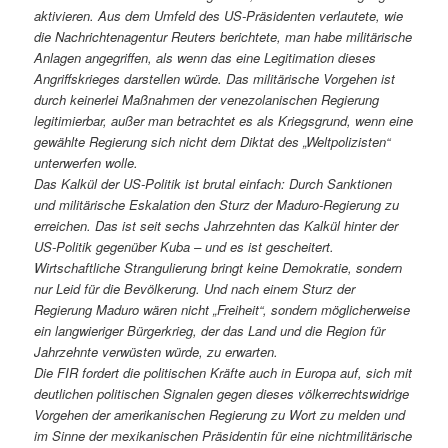
aktivieren. Aus dem Umfeld des US-Präsidenten verlautete, wie
die Nachrichtenagentur Reuters berichtete, man habe militärische
Anlagen angegriffen, als wenn das eine Legitimation dieses
Angriffskrieges darstellen würde. Das militärische Vorgehen ist
durch keinerlei Maßnahmen der venezolanischen Regierung
legitimierbar, außer man betrachtet es als Kriegsgrund, wenn eine
gewählte Regierung sich nicht dem Diktat des „Weltpolizisten“
unterwerfen wolle.
Das Kalkül der US-Politik ist brutal einfach: Durch Sanktionen
und militärische Eskalation den Sturz der Maduro-Regierung zu
erreichen. Das ist seit sechs Jahrzehnten das Kalkül hinter der
US-Politik gegenüber Kuba – und es ist gescheitert.
Wirtschaftliche Strangulierung bringt keine Demokratie, sondern
nur Leid für die Bevölkerung. Und nach einem Sturz der
Regierung Maduro wären nicht „Freiheit“, sondern möglicherweise
ein langwieriger Bürgerkrieg, der das Land und die Region für
Jahrzehnte verwüsten würde, zu erwarten.
Die FIR fordert die politischen Kräfte auch in Europa auf, sich mit
deutlichen politischen Signalen gegen dieses völkerrechtswidrige
Vorgehen der amerikanischen Regierung zu Wort zu melden und
im Sinne der mexikanischen Präsidentin für eine nichtmilitärische