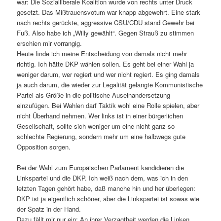
war: Die Sozialliberale Koalition wurde von rechts unter Druck
gesetzt. Das Mißtrauensvotum war knapp abgewehrt. Eine stark
nach rechts gerückte, aggressive CSU/CDU stand Gewehr bei
Fuß. Also habe ich „Willy gewählt“. Gegen Strauß zu stimmen
erschien mir vorrangig.
Heute finde ich meine Entscheidung von damals nicht mehr
richtig. Ich hätte DKP wählen sollen. Es geht bei einer Wahl ja
weniger darum, wer regiert und wer nicht regiert. Es ging damals
ja auch darum, die wieder zur Legalität gelangte Kommunistische
Partei als Größe in die politische Auseinandersetzung
einzufügen. Bei Wahlen darf Taktik wohl eine Rolle spielen, aber
nicht Überhand nehmen. Wer links ist in einer bürgerlichen
Gesellschaft, sollte sich weniger um eine nicht ganz so
schlechte Regierung, sondern mehr um eine halbwegs gute
Opposition sorgen.
Bei der Wahl zum Europäischen Parlament kandidieren die
Linkspartei und die DKP. Ich weiß nach dem, was ich in den
letzten Tagen gehört habe, daß manche hin und her überlegen:
DKP ist ja eigentlich schöner, aber die Linkspartei ist sowas wie
der Spatz in der Hand.
Dazu fällt mir nur ein: An ihrer Verzagtheit werden die Linken