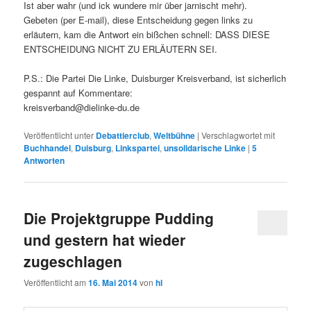
Ist aber wahr (und ick wundere mir über jarnischt mehr).
Gebeten (per E-mail), diese Entscheidung gegen links zu
erläutern, kam die Antwort ein bißchen schnell: DASS DIESE
ENTSCHEIDUNG NICHT ZU ERLÄUTERN SEI.
P.S.: Die Partei Die Linke, Duisburger Kreisverband, ist sicherlich
gespannt auf Kommentare:
kreisverband@dielinke-du.de
Veröffentlicht unter
Debattierclub
,
Weltbühne
|
Verschlagwortet mit
Buchhandel
,
Duisburg
,
Linkspartei
,
unsolidarische Linke
|
5
Antworten
Die Projektgruppe Pudding
und gestern hat wieder
zugeschlagen
Veröffentlicht am
16. Mai 2014
von
hl