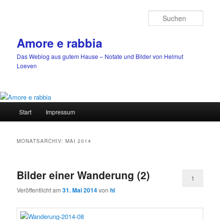
Zum
Zum
primären
sekundären
Such
Inhalt
Inhalt
springen
springen
Amore e rabbia
Das Weblog aus gutem Hause – Notate und Bilder von Helmut
Loeven
Hauptmenü
Start
Impressum
MONATSARCHIV:
MAI 2014
Bilder einer Wanderung (2)
1
Veröffentlicht am
31. Mai 2014
von
hl