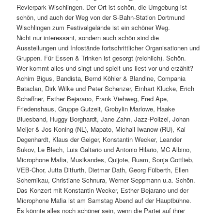
Revierpark Wischlingen. Der Ort ist schön, die Umgebung ist
schön, und auch der Weg von der S-Bahn-Station Dortmund
Wischlingen zum Festivalgelände ist ein schöner Weg.
Nicht nur interessant, sondern auch schön sind die
Ausstellungen und Infostände fortschrittlicher Organisationen und
Gruppen. Für Essen & Trinken ist gesorgt (reichlich). Schön.
Wer kommt alles und singt und spielt uns liest vor und erzählt?
Achim Bigus, Bandista, Bernd Köhler & Blandine, Compania
Bataclan, Dirk Wilke und Peter Schenzer, Einhart Klucke, Erich
Schaffner, Esther Bejarano, Frank Viehweg, Fred Ape,
Friedenshaus, Gruppe Gutzeit, Grobylin Marlowe, Haake
Bluesband, Huggy Borghardt, Jane Zahn, Jazz-Polizei, Johan
Meijer & Jos Koning (NL), Mapato, Michail Iwanow (RU), Kai
Degenhardt, Klaus der Geiger, Konstantin Wecker, Leander
Sukov, Le Blech, Luis Galtario und Antonio Hilario, MC Albino,
Microphone Mafia, Musikandes, Quijote, Ruam, Sonja Gottlieb,
VEB-Chor, Jutta Ditfurth, Dietmar Dath, Georg Fülberth, Ellen
Schernikau, Christiane Schnura, Werner Seppmann u.a. Schön.
Das Konzert mit Konstantin Wecker, Esther Bejarano und der
Microphone Mafia ist am Samstag Abend auf der Hauptbühne.
Es könnte alles noch schöner sein, wenn die Partei auf ihrer