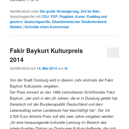
Veröffentlicht unter
Die große Verweigerung
,
Zeit im Bild
|
Verschlagwortet mit
CDU
,
FDP
,
Flugblatt
,
Kunst
,
Pudding und
gestern
,
Quatschguerilla
,
Situationistischer Studentenbund
,
Wahlen
|
Schreibe einen Kommentar
Fakir Baykurt Kulturpreis
2014
Veröffentlicht am
14. Mai 2014
von
hl
Von der Stadt Duisburg wird in diesem Jahr erstmals der Fakir
Baykurt Kulturpreis vergeben.
Der Preis erinnert an den 1999 verstorbenen Schriftsteller Fakir
Baykurt,
„der sich in den 20 Jahren, die er in Duisburg gelebt hat,
literarisch mit der Bundesrepublik Deutschland und dem
Lebensalltag seiner Landsleute hier beschäftigt hat“
. Der mit
2.500 Euro dotierte Preis soll alle zwei Jahre vergeben werden
„für eine herausragende kulturelle Leistung im Bereich des
interkulturellen Dialogs an Duisburger Kulturschaffende, die sich