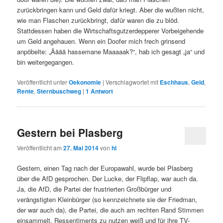
zurückbringen kann und Geld dafür kriegt. Aber die wußten nicht,
wie man Flaschen zurückbringt, dafür waren die zu blöd.
Stattdessen haben die Wirtschaftsgutzerdepperer Vorbeigehende
um Geld angehauen. Wenn ein Doofer mich frech grinsend
anpöbelte: „Ääää hassemane Maaaaak?“, hab ich gesagt „ja“ und
bin weitergegangen.
Veröffentlicht unter
Oekonomie
|
Verschlagwortet mit
Eschhaus
,
Geld
,
Rente
,
Sternbuschweg
|
1
Antwort
Gestern bei Plasberg
Veröffentlicht am
27. Mai 2014
von
hl
Gestern, einen Tag nach der Europawahl, wurde bei Plasberg
über die AfD gesprochen. Der Lucke, der Flipflap, war auch da.
Ja, die AfD, die Partei der frustrierten Großbürger und
verängstigten Kleinbürger (so kennzeichnete sie der Friedman,
der war auch da), die Partei, die auch am rechten Rand Stimmen
einsammelt, Ressentiments zu nutzen weiß und für ihre TV-