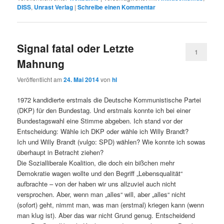
DISS
,
Unrast Verlag
|
Schreibe einen Kommentar
Signal fatal oder Letzte
1
Mahnung
Veröffentlicht am
24. Mai 2014
von
hl
1972 kandidierte erstmals die Deutsche Kommunistische Partei
(DKP) für den Bundestag. Und erstmals konnte ich bei einer
Bundestagswahl eine Stimme abgeben. Ich stand vor der
Entscheidung: Wähle ich DKP oder wähle ich Willy Brandt?
Ich und Willy Brandt (vulgo: SPD) wählen? Wie konnte ich sowas
überhaupt in Betracht ziehen?
Die Sozialliberale Koalition, die doch ein bißchen mehr
Demokratie wagen wollte und den Begriff „Lebensqualität“
aufbrachte – von der haben wir uns allzuviel auch nicht
versprochen. Aber, wenn man „alles“ will, aber „alles“ nicht
(sofort) geht, nimmt man, was man (erstmal) kriegen kann (wenn
man klug ist). Aber das war nicht Grund genug. Entscheidend