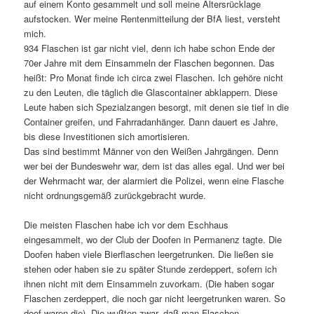
auf einem Konto gesammelt und soll meine Altersrücklage
aufstocken. Wer meine Rentenmitteilung der BfA liest, versteht
mich.
934 Flaschen ist gar nicht viel, denn ich habe schon Ende der
70er Jahre mit dem Einsammeln der Flaschen begonnen. Das
heißt: Pro Monat finde ich circa zwei Flaschen. Ich gehöre nicht
zu den Leuten, die täglich die Glascontainer abklappern. Diese
Leute haben sich Spezialzangen besorgt, mit denen sie tief in die
Container greifen, und Fahrradanhänger. Dann dauert es Jahre,
bis diese Investitionen sich amortisieren.
Das sind bestimmt Männer von den Weißen Jahrgängen. Denn
wer bei der Bundeswehr war, dem ist das alles egal. Und wer bei
der Wehrmacht war, der alarmiert die Polizei, wenn eine Flasche
nicht ordnungsgemäß zurückgebracht wurde.
Die meisten Flaschen habe ich vor dem Eschhaus
eingesammelt, wo der Club der Doofen in Permanenz tagte. Die
Doofen haben viele Bierflaschen leergetrunken. Die ließen sie
stehen oder haben sie zu später Stunde zerdeppert, sofern ich
ihnen nicht mit dem Einsammeln zuvorkam. (Die haben sogar
Flaschen zerdeppert, die noch gar nicht leergetrunken waren. So
doof waren die). Die wußten zwar, daß man Flaschen