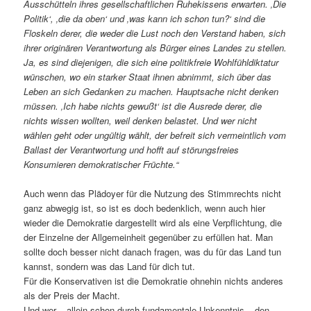
Ausschütteln ihres gesellschaftlichen Ruhekissens erwarten. ‚Die
Politik‘, ‚die da oben‘ und ‚was kann ich schon tun?‘ sind die
Floskeln derer, die weder die Lust noch den Verstand haben, sich
ihrer originären Verantwortung als Bürger eines Landes zu stellen.
Ja, es sind diejenigen, die sich eine politikfreie Wohlfühldiktatur
wünschen, wo ein starker Staat ihnen abnimmt, sich über das
Leben an sich Gedanken zu machen. Hauptsache nicht denken
müssen. ‚Ich habe nichts gewußt‘ ist die Ausrede derer, die
nichts wissen wollten, weil denken belastet. Und wer nicht
wählen geht oder ungültig wählt, der befreit sich vermeintlich vom
Ballast der Verantwortung und hofft auf störungsfreies
Konsumieren demokratischer Früchte.“
Auch wenn das Plädoyer für die Nutzung des Stimmrechts nicht
ganz abwegig ist, so ist es doch bedenklich, wenn auch hier
wieder die Demokratie dargestellt wird als eine Verpflichtung, die
der Einzelne der Allgemeinheit gegenüber zu erfüllen hat. Man
sollte doch besser nicht danach fragen, was du für das Land tun
kannst, sondern was das Land für dich tut.
Für die Konservativen ist die Demokratie ohnehin nichts anderes
als der Preis der Macht.
Und wer – allein schon durch fundamentale Unkenntnis – den