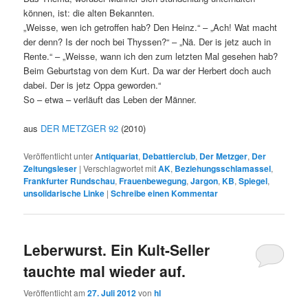
können, ist: die alten Bekannten.
„Weisse, wen ich getroffen hab? Den Heinz.“ – „Ach! Wat macht
der denn? Is der noch bei Thyssen?“ – „Nä. Der is jetz auch in
Rente.“ – „Weisse, wann ich den zum letzten Mal gesehen hab?
Beim Geburtstag von dem Kurt. Da war der Herbert doch auch
dabei. Der is jetz Oppa geworden.“
So – etwa – verläuft das Leben der Männer.
aus
DER METZGER 92
(2010)
Veröffentlicht unter
Antiquariat
,
Debattierclub
,
Der Metzger
,
Der
Zeitungsleser
|
Verschlagwortet mit
AK
,
Beziehungsschlamassel
,
Frankfurter Rundschau
,
Frauenbewegung
,
Jargon
,
KB
,
Spiegel
,
unsolidarische Linke
|
Schreibe einen Kommentar
Leberwurst. Ein Kult-Seller
tauchte mal wieder auf.
Veröffentlicht am
27. Juli 2012
von
hl