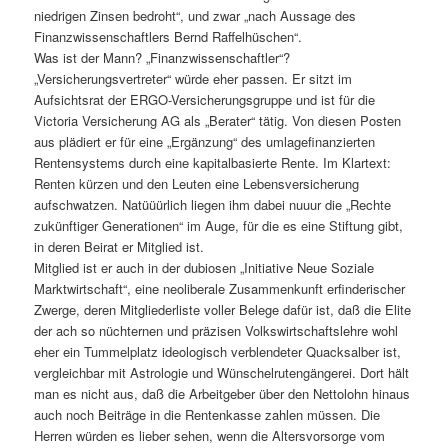
niedrigen Zinsen bedroht“, und zwar „nach Aussage des
Finanzwissenschaftlers Bernd Raffelhüschen“.
Was ist der Mann? „Finanzwissenschaftler“?
„Versicherungsvertreter“ würde eher passen. Er sitzt im
Aufsichtsrat der ERGO-Versicherungsgruppe und ist für die
Victoria Versicherung AG als „Berater“ tätig. Von diesen Posten
aus plädiert er für eine „Ergänzung“ des umlagefinanzierten
Rentensystems durch eine kapitalbasierte Rente. Im Klartext:
Renten kürzen und den Leuten eine Lebensversicherung
aufschwatzen. Natüüürlich liegen ihm dabei nuuur die „Rechte
zukünftiger Generationen“ im Auge, für die es eine Stiftung gibt,
in deren Beirat er Mitglied ist.
Mitglied ist er auch in der dubiosen „Initiative Neue Soziale
Marktwirtschaft“, eine neoliberale Zusammenkunft erfinderischer
Zwerge, deren Mitgliederliste voller Belege dafür ist, daß die Elite
der ach so nüchternen und präzisen Volkswirtschaftslehre wohl
eher ein Tummelplatz ideologisch verblendeter Quacksalber ist,
vergleichbar mit Astrologie und Wünschelrutengängerei. Dort hält
man es nicht aus, daß die Arbeitgeber über den Nettolohn hinaus
auch noch Beiträge in die Rentenkasse zahlen müssen. Die
Herren würden es lieber sehen, wenn die Altersvorsorge vom