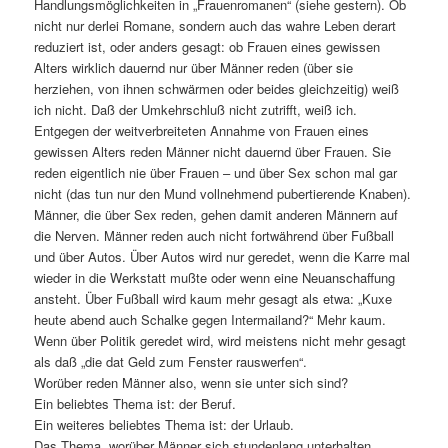
Handlungsmöglichkeiten in „Frauenromanen“ (siehe gestern). Ob
nicht nur derlei Romane, sondern auch das wahre Leben derart
reduziert ist, oder anders gesagt: ob Frauen eines gewissen
Alters wirklich dauernd nur über Männer reden (über sie
herziehen, von ihnen schwärmen oder beides gleichzeitig) weiß
ich nicht. Daß der Umkehrschluß nicht zutrifft, weiß ich.
Entgegen der weitverbreiteten Annahme von Frauen eines
gewissen Alters reden Männer nicht dauernd über Frauen. Sie
reden eigentlich nie über Frauen – und über Sex schon mal gar
nicht (das tun nur den Mund vollnehmend pubertierende Knaben).
Männer, die über Sex reden, gehen damit anderen Männern auf
die Nerven. Männer reden auch nicht fortwährend über Fußball
und über Autos. Über Autos wird nur geredet, wenn die Karre mal
wieder in die Werkstatt mußte oder wenn eine Neuanschaffung
ansteht. Über Fußball wird kaum mehr gesagt als etwa: „Kuxe
heute abend auch Schalke gegen Intermailand?“ Mehr kaum.
Wenn über Politik geredet wird, wird meistens nicht mehr gesagt
als daß „die dat Geld zum Fenster rauswerfen“.
Worüber reden Männer also, wenn sie unter sich sind?
Ein beliebtes Thema ist: der Beruf.
Ein weiteres beliebtes Thema ist: der Urlaub.
Das Thema, worüber Männer sich stundenlang unterhalten