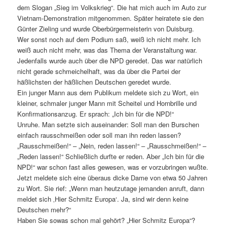
dem Slogan „Sieg im Volkskrieg“. Die hat mich auch im Auto zur
Vietnam-Demonstration mitgenommen. Später heiratete sie den
Günter Zieling und wurde Oberbürgermeisterin von Duisburg.
Wer sonst noch auf dem Podium saß, weiß ich nicht mehr. Ich
weiß auch nicht mehr, was das Thema der Veranstaltung war.
Jedenfalls wurde auch über die NPD geredet. Das war natürlich
nicht gerade schmeichelhaft, was da über die Partei der
häßlichsten der häßlichen Deutschen geredet wurde.
Ein junger Mann aus dem Publikum meldete sich zu Wort, ein
kleiner, schmaler junger Mann mit Scheitel und Hornbrille und
Konfirmationsanzug. Er sprach: „Ich bin für die NPD!“
Unruhe. Man setzte sich auseinander: Soll man den Burschen
einfach rausschmeißen oder soll man ihn reden lassen?
„Rausschmeißen!“ – „Nein, reden lassen!“ – „Rausschmeißen!“ –
„Reden lassen!“ Schließlich durfte er reden. Aber „Ich bin für die
NPD!“ war schon fast alles gewesen, was er vorzubringen wußte.
Jetzt meldete sich eine überaus dicke Dame von etwa 50 Jahren
zu Wort. Sie rief: „Wenn man heutzutage jemanden anruft, dann
meldet sich ‚Hier Schmitz Europa‘. Ja, sind wir denn keine
Deutschen mehr?“
Haben Sie sowas schon mal gehört? „Hier Schmitz Europa“?