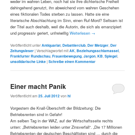
weder im wahren Leben, noch hat sie ihre dichterische Freiheit
dahingehend genutzt, ihn abweichend vom wahren Geschehen
eines fiktionalen Todes sterben zu lassen. Hatte sie eine
literarische Abschlachtung im Sinn, einen Ruf-Mord? Seltsam ist
der Titel auch deshalb, weil die Autorin, die sich als emanzipiert
und progressiv geriert, unfreiwillig
Weiterlesen
→
Veröffentlicht unter
Antiquariat
,
Debattierclub
,
Der Metzger
,
Der
Zeitungsleser
|
Verschlagwortet mit
AK
,
Beziehungsschlamassel
,
Frankfurter Rundschau
,
Frauenbewegung
,
Jargon
,
KB
,
Spiegel
,
unsolidarische Linke
|
Schreibe einen Kommentar
Einer macht Panik
Veröffentlicht am
25. Juli 2012
von
hl
Vorgestern die Knall-Überschrift der Bildzeitung: Die
Betriebsrenten sind in Gefahr!
Am selben Tag in der WAZ, auf der Wirtschaftsseite rechts
unten: „Betriebsrenten leiden unter Zinsverfall“. „Die 17 Millionen
Betriebsrenten der deutschen Beschäftigten sind … durch die