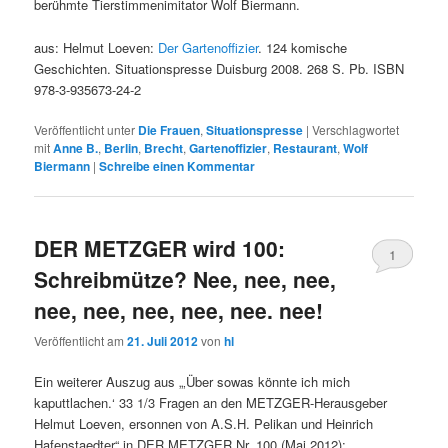
berühmte Tierstimmenimitator Wolf Biermann.
aus: Helmut Loeven:
Der Gartenoffizier
. 124 komische
Geschichten. Situationspresse Duisburg 2008. 268 S. Pb. ISBN
978-3-935673-24-2
Veröffentlicht unter
Die Frauen
,
Situationspresse
|
Verschlagwortet
mit
Anne B.
,
Berlin
,
Brecht
,
Gartenoffizier
,
Restaurant
,
Wolf
Biermann
|
Schreibe einen Kommentar
DER METZGER wird 100:
1
Schreibmütze? Nee, nee, nee,
nee, nee, nee, nee, nee. nee!
Veröffentlicht am
21. Juli 2012
von
hl
Ein weiterer Auszug aus „‚Über sowas könnte ich mich
kaputtlachen.‘ 33 1/3 Fragen an den METZGER-Herausgeber
Helmut Loeven, ersonnen von A.S.H. Pelikan und Heinrich
Hafenstaedter“ in DER METZGER Nr. 100 (Mai 2012):