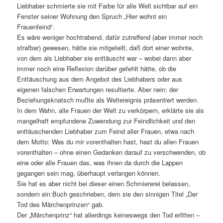
Liebhaber schmierte sie mit Farbe für alle Welt sichtbar auf ein
Fenster seiner Wohnung den Spruch „Hier wohnt ein
Frauenfeind“.
Es wäre weniger hochtrabend, dafür zutreffend (aber immer noch
strafbar) gewesen, hätte sie mitgeteilt, daß dort einer wohnte,
von dem als Liebhaber sie enttäuscht war – wobei dann aber
immer noch eine Reflexion darüber gefehlt hätte, ob die
Enttäuschung aus dem Angebot des Liebhabers oder aus
eigenen falschen Erwartungen resultierte. Aber nein: der
Beziehungsknatsch mußte als Weltereignis präsentiert werden.
In dem Wahn, alle Frauen der Welt zu verkörpern, erklärte sie als
mangelhaft empfundene Zuwendung zur Feindlichkeit und den
enttäuschenden Liebhaber zum Feind aller Frauen, etwa nach
dem Motto: Was du mir vorenthalten hast, hast du allen Frauen
vorenthalten – ohne einen Gedanken darauf zu verschwenden, ob
eine oder alle Frauen das, was ihnen da durch die Lappen
gegangen sein mag, überhaupt verlangen können.
Sie hat es aber nicht bei dieser einen Schmiererei belassen,
sondern ein Buch geschrieben, dem sie den sinnigen Titel „Der
Tod des Märchenprinzen“ gab.
Der „Märchenprinz“ hat allerdings keineswegs den Tod erlitten –