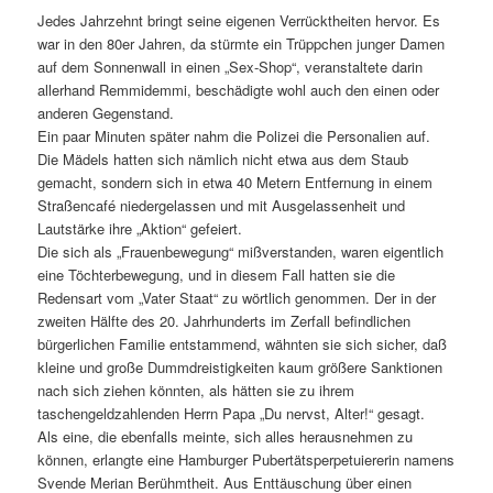
Jedes Jahrzehnt bringt seine eigenen Verrücktheiten hervor. Es
war in den 80er Jahren, da stürmte ein Trüppchen junger Damen
auf dem Sonnenwall in einen „Sex-Shop“, veranstaltete darin
allerhand Remmidemmi, beschädigte wohl auch den einen oder
anderen Gegenstand.
Ein paar Minuten später nahm die Polizei die Personalien auf.
Die Mädels hatten sich nämlich nicht etwa aus dem Staub
gemacht, sondern sich in etwa 40 Metern Entfernung in einem
Straßencafé niedergelassen und mit Ausgelassenheit und
Lautstärke ihre „Aktion“ gefeiert.
Die sich als „Frauenbewegung“ mißverstanden, waren eigentlich
eine Töchterbewegung, und in diesem Fall hatten sie die
Redensart vom „Vater Staat“ zu wörtlich genommen. Der in der
zweiten Hälfte des 20. Jahrhunderts im Zerfall befindlichen
bürgerlichen Familie entstammend, wähnten sie sich sicher, daß
kleine und große Dummdreistigkeiten kaum größere Sanktionen
nach sich ziehen könnten, als hätten sie zu ihrem
taschengeldzahlenden Herrn Papa „Du nervst, Alter!“ gesagt.
Als eine, die ebenfalls meinte, sich alles herausnehmen zu
können, erlangte eine Hamburger Pubertätsperpetuiererin namens
Svende Merian Berühmtheit. Aus Enttäuschung über einen