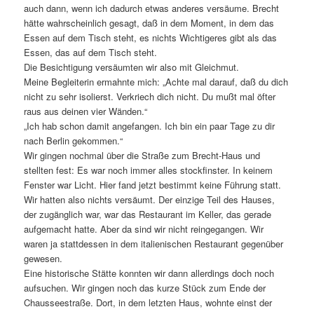
auch dann, wenn ich dadurch etwas anderes versäume. Brecht
hätte wahrscheinlich gesagt, daß in dem Moment, in dem das
Essen auf dem Tisch steht, es nichts Wichtigeres gibt als das
Essen, das auf dem Tisch steht.
Die Besichtigung versäumten wir also mit Gleichmut.
Meine Begleiterin ermahnte mich: „Achte mal darauf, daß du dich
nicht zu sehr isolierst. Verkriech dich nicht. Du mußt mal öfter
raus aus deinen vier Wänden.“
„Ich hab schon damit angefangen. Ich bin ein paar Tage zu dir
nach Berlin gekommen.“
Wir gingen nochmal über die Straße zum Brecht-Haus und
stellten fest: Es war noch immer alles stockfinster. In keinem
Fenster war Licht. Hier fand jetzt bestimmt keine Führung statt.
Wir hatten also nichts versäumt. Der einzige Teil des Hauses,
der zugänglich war, war das Restaurant im Keller, das gerade
aufgemacht hatte. Aber da sind wir nicht reingegangen. Wir
waren ja stattdessen in dem italienischen Restaurant gegenüber
gewesen.
Eine historische Stätte konnten wir dann allerdings doch noch
aufsuchen. Wir gingen noch das kurze Stück zum Ende der
Chausseestraße. Dort, in dem letzten Haus, wohnte einst der