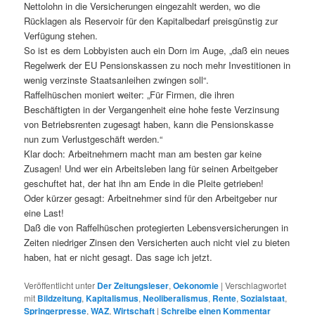
Nettolohn in die Versicherungen eingezahlt werden, wo die
Rücklagen als Reservoir für den Kapitalbedarf preisgünstig zur
Verfügung stehen.
So ist es dem Lobbyisten auch ein Dorn im Auge, „daß ein neues
Regelwerk der EU Pensionskassen zu noch mehr Investitionen in
wenig verzinste Staatsanleihen zwingen soll“.
Raffelhüschen moniert weiter: „Für Firmen, die ihren
Beschäftigten in der Vergangenheit eine hohe feste Verzinsung
von Betriebsrenten zugesagt haben, kann die Pensionskasse
nun zum Verlustgeschäft werden.“
Klar doch: Arbeitnehmern macht man am besten gar keine
Zusagen! Und wer ein Arbeitsleben lang für seinen Arbeitgeber
geschuftet hat, der hat ihn am Ende in die Pleite getrieben!
Oder kürzer gesagt: Arbeitnehmer sind für den Arbeitgeber nur
eine Last!
Daß die von Raffelhüschen protegierten Lebensversicherungen in
Zeiten niedriger Zinsen den Versicherten auch nicht viel zu bieten
haben, hat er nicht gesagt. Das sage ich jetzt.
Veröffentlicht unter
Der Zeitungsleser
,
Oekonomie
|
Verschlagwortet
mit
Bildzeitung
,
Kapitalismus
,
Neoliberalismus
,
Rente
,
Sozialstaat
,
Springerpresse
,
WAZ
,
Wirtschaft
|
Schreibe einen Kommentar