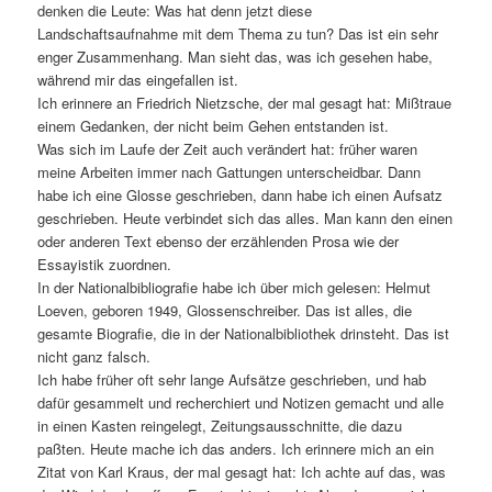
denken die Leute: Was hat denn jetzt diese
Landschaftsaufnahme mit dem Thema zu tun? Das ist ein sehr
enger Zusammenhang. Man sieht das, was ich gesehen habe,
während mir das eingefallen ist.
Ich erinnere an Friedrich Nietzsche, der mal gesagt hat: Mißtraue
einem Gedanken, der nicht beim Gehen entstanden ist.
Was sich im Laufe der Zeit auch verändert hat: früher waren
meine Arbeiten immer nach Gattungen unterscheidbar. Dann
habe ich eine Glosse geschrieben, dann habe ich einen Aufsatz
geschrieben. Heute verbindet sich das alles. Man kann den einen
oder anderen Text ebenso der erzählenden Prosa wie der
Essayistik zuordnen.
In der Nationalbibliografie habe ich über mich gelesen: Helmut
Loeven, geboren 1949, Glossenschreiber. Das ist alles, die
gesamte Biografie, die in der Nationalbibliothek drinsteht. Das ist
nicht ganz falsch.
Ich habe früher oft sehr lange Aufsätze geschrieben, und hab
dafür gesammelt und recherchiert und Notizen gemacht und alle
in einen Kasten reingelegt, Zeitungsausschnitte, die dazu
paßten. Heute mache ich das anders. Ich erinnere mich an ein
Zitat von Karl Kraus, der mal gesagt hat: Ich achte auf das, was