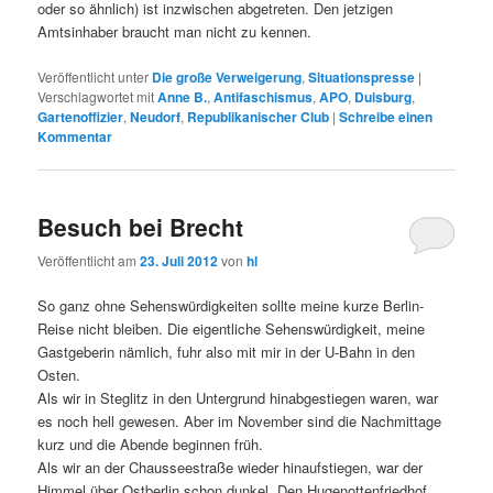
oder so ähnlich) ist inzwischen abgetreten. Den jetzigen
Amtsinhaber braucht man nicht zu kennen.
Veröffentlicht unter
Die große Verweigerung
,
Situationspresse
|
Verschlagwortet mit
Anne B.
,
Antifaschismus
,
APO
,
Duisburg
,
Gartenoffizier
,
Neudorf
,
Republikanischer Club
|
Schreibe einen
Kommentar
Besuch bei Brecht
Veröffentlicht am
23. Juli 2012
von
hl
So ganz ohne Sehenswürdigkeiten sollte meine kurze Berlin-
Reise nicht bleiben. Die eigentliche Sehenswürdigkeit, meine
Gastgeberin nämlich, fuhr also mit mir in der U-Bahn in den
Osten.
Als wir in Steglitz in den Untergrund hinabgestiegen waren, war
es noch hell gewesen. Aber im November sind die Nachmittage
kurz und die Abende beginnen früh.
Als wir an der Chausseestraße wieder hinaufstiegen, war der
Himmel über Ostberlin schon dunkel. Den Hugenottenfriedhof