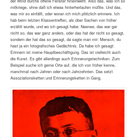
der Wind durchs offene Fenster hineinweht. Also das, was ich so
mitkriege, ohne daß ich etwas hinterherlaufen müßte. Und das,
was mir so einfällt, oder woran ich mich plötzlich erinnere. Ich
hab beim letzten Klassentreffen, als über Sachen von früher
erzählt wurde, und wo ich gesagt habe: Neenee, das war gar
nicht so, das war ganz anders, oder das hat der nicht so gesagt,
sondern der hat das so gesagt, da sagte man mir: Mensch, du
hast ja ein fotografisches Gedächtnis. Da habe ich gesagt:
Erinnern ist meine Hauptbeschäftigung. Das ist vielleicht auch
die Kunst. Es gibt allerdings auch Erinnerungstechniken. Zum
Beispiel suche ich gerne Orte auf, die ich von früher kenne,
manchmal nach Jahren oder nach Jahrzehnten. Das setzt
Assoziationsketten und Erinnerungsketten in Gang.