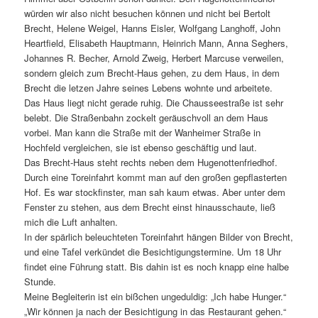
würden wir also nicht besuchen können und nicht bei Bertolt
Brecht, Helene Weigel, Hanns Eisler, Wolfgang Langhoff, John
Heartfield, Elisabeth Hauptmann, Heinrich Mann, Anna Seghers,
Johannes R. Becher, Arnold Zweig, Herbert Marcuse verweilen,
sondern gleich zum Brecht-Haus gehen, zu dem Haus, in dem
Brecht die letzen Jahre seines Lebens wohnte und arbeitete.
Das Haus liegt nicht gerade ruhig. Die Chausseestraße ist sehr
belebt. Die Straßenbahn zockelt geräuschvoll an dem Haus
vorbei. Man kann die Straße mit der Wanheimer Straße in
Hochfeld vergleichen, sie ist ebenso geschäftig und laut.
Das Brecht-Haus steht rechts neben dem Hugenottenfriedhof.
Durch eine Toreinfahrt kommt man auf den großen gepflasterten
Hof. Es war stockfinster, man sah kaum etwas. Aber unter dem
Fenster zu stehen, aus dem Brecht einst hinausschaute, ließ
mich die Luft anhalten.
In der spärlich beleuchteten Toreinfahrt hängen Bilder von Brecht,
und eine Tafel verkündet die Besichtigungstermine. Um 18 Uhr
findet eine Führung statt. Bis dahin ist es noch knapp eine halbe
Stunde.
Meine Begleiterin ist ein bißchen ungeduldig: „Ich habe Hunger.“
„Wir können ja nach der Besichtigung in das Restaurant gehen.“