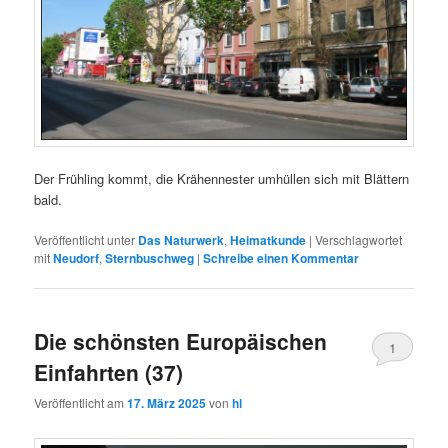
Der Frühling kommt, die Krähennester umhüllen sich mit Blättern
bald.
Veröffentlicht unter
Das Naturwerk
,
Heimatkunde
|
Verschlagwortet
mit
Neudorf
,
Sternbuschweg
|
Schreibe einen Kommentar
Die schönsten Europäischen
1
Einfahrten (37)
Veröffentlicht am
17. März 2025
von
hl