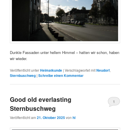
Dunkle Fassaden unter hellem Himmel – hatten wir schon, haben
wir wieder.
Veröffentlicht unter
Heimatkunde
|
Verschlagwortet mit
Neudorf
,
Sternbuschweg
|
Schreibe einen Kommentar
Good old everlasting
1
Sternbuschweg
Veröffentlicht am
21. Oktober 2025
von
hl