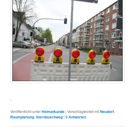
..
Veröffentlicht unter
Heimatkunde
|
Verschlagwortet mit
Neudorf
,
Raumplanung
,
Sternbuschweg
|
3
Antworten