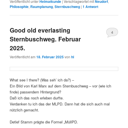
Veröffentlicht unter
Heimatkunde
|
Verschlagwortet mit
Neudorf
,
Philosophie
,
Raumplanung
,
Sternbuschweg
|
1
Antwort
Good old everlasting
4
Sternbuschweg. Februar
2025.
Veröffentlicht am
18. Februar 2025
von
hl
What see I there? (Was seh’ ich da?) –
Ein Bild von Karl Marx auf dem Sternbuschweg – vor (wie ich
finde) passendem Hintergrund?
Daß ich das noch erleben durfte.
Verdanken tu ich das der MLPD. Dann hat die sich auch mal
nützlich gemacht.
Detlef Stamm prägte die Formel „MüllPD.