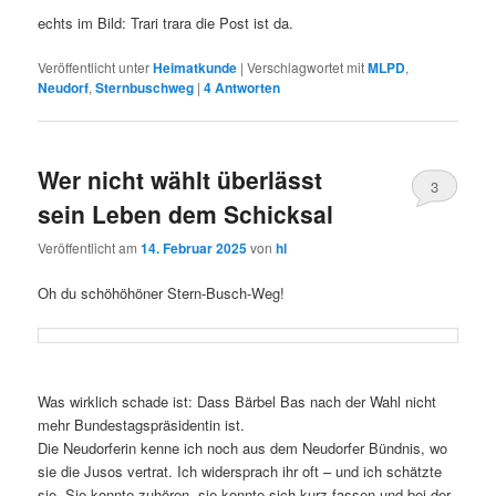
echts im Bild: Trari trara die Post ist da.
Veröffentlicht unter
Heimatkunde
|
Verschlagwortet mit
MLPD
,
Neudorf
,
Sternbuschweg
|
4
Antworten
Wer nicht wählt überlässt
3
sein Leben dem Schicksal
Veröffentlicht am
14. Februar 2025
von
hl
Oh du schöhöhöner Stern-Busch-Weg!
Was wirklich schade ist: Dass Bärbel Bas nach der Wahl nicht
mehr Bundestagspräsidentin ist.
Die Neudorferin kenne ich noch aus dem Neudorfer Bündnis, wo
sie die Jusos vertrat. Ich widersprach ihr oft – und ich schätzte
sie. Sie konnte zuhören, sie konnte sich kurz fassen und bei der