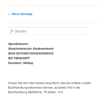
Beitragsnavigation
←
Ältere Beiträge
S
u
c
h
Spendenkonto:
e
Situationistischer Studentenbund
n
IBAN DE76360100430403956432
BIC PBNKDEFF
Kennwort: Weblog
Freuen Sie sich über dieses neue Buch, das Sie notfalls in jeder
Buchhandlung bekommen können, auf jeden Fall in der
Buchhandlung Weltbühne. 78 Seiten, 10 €.