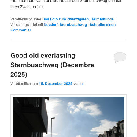
Hier stößt die Karl-Lehr-Straße auf den Sternbuschweg und hat
ihren Zweck erfüllt.
Veröffentlicht unter
Das Foto zum Zwanzigsten
,
Heimatkunde
|
Verschlagwortet mit
Neudorf
,
Sternbuschweg
|
Schreibe einen
Kommentar
Good old everlasting
Sternbuschweg (Decembre
2025)
Veröffentlicht am
15. Dezember 2025
von
hl