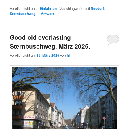
Veröffentlicht unter
Einfahrten
|
Verschlagwortet mit
Neudorf
,
Sternbuschweg
|
1
Antwort
Good old everlasting
1
Sternbuschweg. März 2025.
Veröffentlicht am
15. März 2025
von
hl