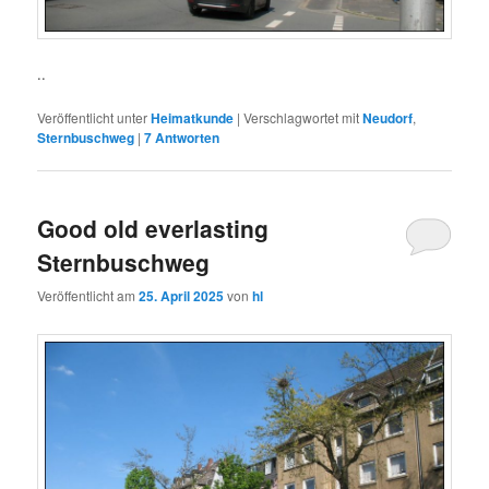
..
Veröffentlicht unter
Heimatkunde
|
Verschlagwortet mit
Neudorf
,
Sternbuschweg
|
7
Antworten
Good old everlasting
Sternbuschweg
Veröffentlicht am
25. April 2025
von
hl