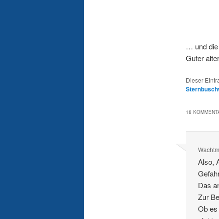
… und die
Guter alte
Dieser Eint
Sternbusc
18 KOMMENTA
Wachtme
Also, 
Gefahr
Das an
Zur Be
Ob es 