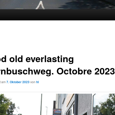
d old everlasting
rnbuschweg. Octobre 2023
ht am
7. Oktober 2023
von
hl