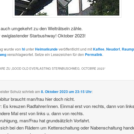
 auch umgekehrt zu den Welträtseln zähle.
r ewiglastender Starbushway! Oktober 2023!
rag wurde von
hl
unter
Heimatkunde
veröffentlicht und mit
Kaffee
,
Neudorf
,
Raump
hweg
verschlagwortet. Setze ein Lesezeichen für den
Permalink
.
RE ZU „
GOOD OLD EVERLASTING STERNBUSCHWEG. OCTOBRE 2023
“
ister Schulz
schrieb
am
8. Oktober 2023 um 23:15 Uhr
:
Abitur braucht man/frau hier doch nicht.
: Es kreuzen Radfahrer/innen. Einmal erst von rechts, dann von links
dere Mal erst von links u. dann von rechts.
ruhigung, man/Frau hat grundsätzlich Vorfahrt.
sich bei den Rädern um Kettenschaltung oder Nabenschaltung handel