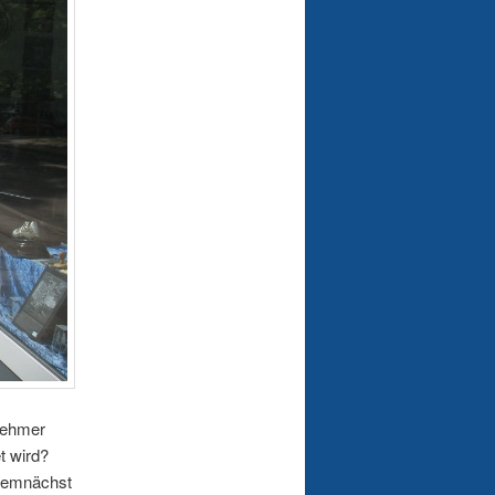
enehmer
t wird?
demnächst