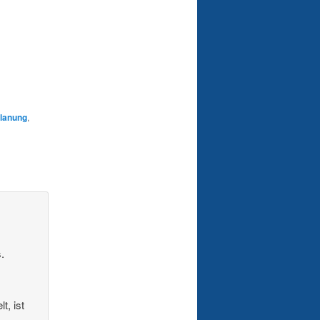
lanung
,
.
t, ist