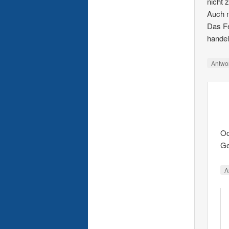
nicht 
Auch n
Das Fe
handel
Antwo
Oc
Ge
A