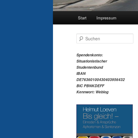
Hauptmenü
Start
Impressum
S
u
c
h
Spendenkonto:
e
Situationistischer
n
Studentenbund
IBAN
DE76360100430403956432
BIC PBNKDEFF
Kennwort: Weblog