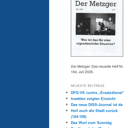
Der Metzger. Das neueste Heft Nr.
164, Juli 2026.
NEUESTE BEITRÄGE
DFG-VK contra „Ersatzdienst“
Insekten zeigten Einsicht
Das neue DISS-Journal ist da
Holt euch die Stadt zurück
(104-109)
Das Wort zum Sonntag