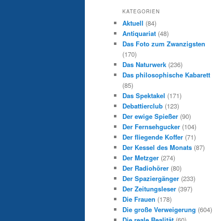
KATEGORIEN
Aktuell
(84)
Antiquariat
(48)
Das Foto zum Zwanzigsten
(170)
Das Naturwerk
(236)
Das philosophische Kabarett
(85)
Das Spektakel
(171)
Debattierclub
(123)
Der ewige Spießer
(90)
Der Fernsehgucker
(104)
Der fliegende Koffer
(71)
Der Kessel des Monats
(87)
Der Metzger
(274)
Der Radiohörer
(80)
Der Spaziergänger
(233)
Der Zeitungsleser
(397)
Die Frauen
(178)
Die große Verweigerung
(604)
Die reale Realität
(60)