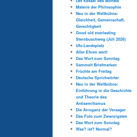
Der Kessel des Monats
Materie der Philosophie
Neu in der Weltbühne:
Gleichheit, Gemeinschaft,
Gerechtigkeit
Good old everlasting
Sternbuschweg (Jüli 2026)
Ufo-Landeplatz
Aller Ehren wert!
Das Wort zum Sonntag
Sammelt Briefmarken
Früchte am Freitag
Deutsche Sprichwörter
Neu in der Weltbühne:
Einführung in die Geschichte
und Theorie des
Antisemitismus
Die Arroganz der Versager
Das Foto zum Zwanzigsten
Das Wort zum Sonntag
Was? ist? Normal?