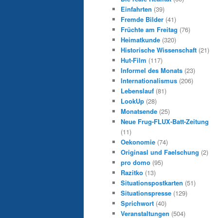
Einfahrten
(39)
Fremde Bilder
(41)
Früchte am Freitag
(76)
Heimatkunde
(320)
Historische Wissenschaft
(21)
Hut-Film
(117)
Informel des Monats
(23)
Internationalismus
(206)
Lebenslauf
(81)
LookUp
(28)
Monatsende
(25)
Neue Frug-FLUX-Batt-Zeitung
(11)
Oekonomie
(74)
Originasl und Faelschung
(2)
pro domo
(95)
Razitko
(13)
Situationspostkarten
(51)
Situationspresse
(129)
Sprichwort
(40)
Veranstaltungen
(504)