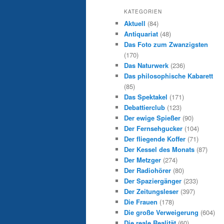
KATEGORIEN
Aktuell
(84)
Antiquariat
(48)
Das Foto zum Zwanzigsten
(170)
Das Naturwerk
(236)
Das philosophische Kabarett
(85)
Das Spektakel
(171)
Debattierclub
(123)
Der ewige Spießer
(90)
Der Fernsehgucker
(104)
Der fliegende Koffer
(71)
Der Kessel des Monats
(87)
Der Metzger
(274)
Der Radiohörer
(80)
Der Spaziergänger
(233)
Der Zeitungsleser
(397)
Die Frauen
(178)
Die große Verweigerung
(604)
Die reale Realität
(60)