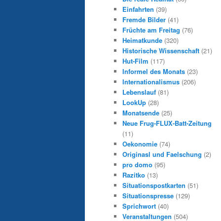
Einfahrten
(39)
Fremde Bilder
(41)
Früchte am Freitag
(76)
Heimatkunde
(320)
Historische Wissenschaft
(21)
Hut-Film
(117)
Informel des Monats
(23)
Internationalismus
(206)
Lebenslauf
(81)
LookUp
(28)
Monatsende
(25)
Neue Frug-FLUX-Batt-Zeitung
(11)
Oekonomie
(74)
Originasl und Faelschung
(2)
pro domo
(95)
Razitko
(13)
Situationspostkarten
(51)
Situationspresse
(129)
Sprichwort
(40)
Veranstaltungen
(504)