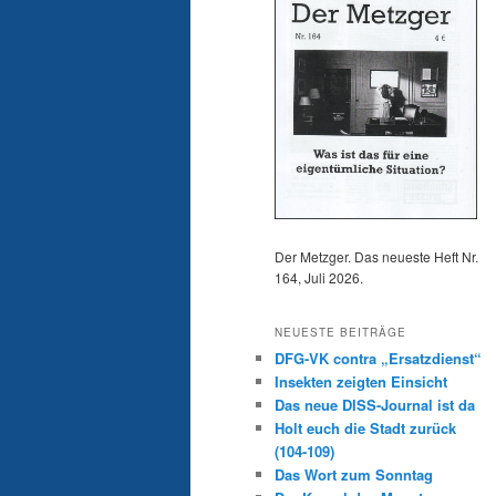
Der Metzger. Das neueste Heft Nr.
164, Juli 2026.
NEUESTE BEITRÄGE
DFG-VK contra „Ersatzdienst“
Insekten zeigten Einsicht
Das neue DISS-Journal ist da
Holt euch die Stadt zurück
(104-109)
Das Wort zum Sonntag