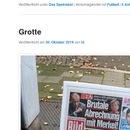
Veröffentlicht unter
Das Spektakel
|
Verschlagwortet mit
Fußball
|
5
Ant
Grotte
Veröffentlicht am
30. Oktober 2019
von
hl