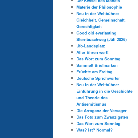
Der Kessel des Monats
Materie der Philosophie
Neu in der Weltbühne:
Gleichheit, Gemeinschaft,
Gerechtigkeit
Good old everlasting
Sternbuschweg (Jüli 2026)
Ufo-Landeplatz
Aller Ehren wert!
Das Wort zum Sonntag
Sammelt Briefmarken
Früchte am Freitag
Deutsche Sprichwörter
Neu in der Weltbühne:
Einführung in die Geschichte
und Theorie des
Antisemitismus
Die Arroganz der Versager
Das Foto zum Zwanzigsten
Das Wort zum Sonntag
Was? ist? Normal?