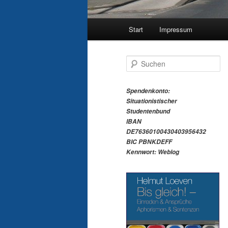
Hauptmenü
Start
Impressum
S
u
c
h
Spendenkonto:
e
Situationistischer
n
Studentenbund
IBAN
DE76360100430403956432
BIC PBNKDEFF
Kennwort: Weblog