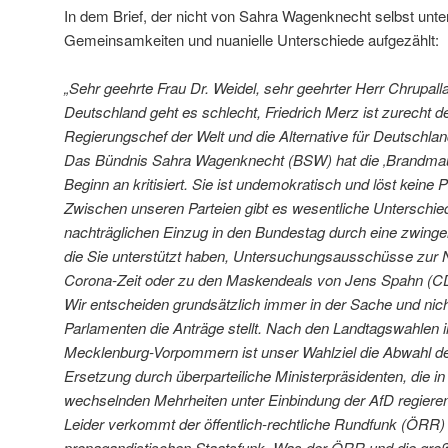
In dem Brief, der nicht von Sahra Wagenknecht selbst unt
Gemeinsamkeiten und nuanielle Unterschiede aufgezählt:
„Sehr geehrte Frau Dr. Weidel, sehr geehrter Herr Chrupalla
Deutschland geht es schlecht, Friedrich Merz ist zurecht d
Regierungschef der Welt und die Alternative für Deutschlan
Das Bündnis Sahra Wagenknecht (BSW) hat die ‚Brandmau
Beginn an kritisiert. Sie ist undemokratisch und löst keine
Zwischen unseren Parteien gibt es wesentliche Unterschie
nachträglichen Einzug in den Bundestag durch eine zwin
die Sie unterstützt haben, Untersuchungsausschüsse zur
Corona-Zeit oder zu den Maskendeals von Jens Spahn (C
Wir entscheiden grundsätzlich immer in der Sache und nich
Parlamenten die Anträge stellt. Nach den Landtagswahlen 
Mecklenburg-Vorpommern ist unser Wahlziel die Abwahl de
Ersetzung durch überparteiliche Ministerpräsidenten, die i
wechselnden Mehrheiten unter Einbindung der AfD regieren
Leider verkommt der öffentlich-rechtliche Rundfunk (ÖR
propagandistischen Staatsfunk. Was der ÖRR und die gro