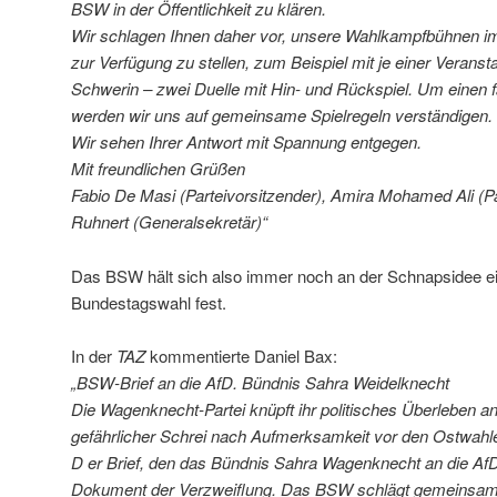
BSW in der Öffentlichkeit zu klären.
Wir schlagen Ihnen daher vor, unsere Wahlkampfbühnen im
zur Verfügung zu stellen, zum Beispiel mit je einer Verans
Schwerin – zwei Duelle mit Hin- und Rückspiel. Um einen f
werden wir uns auf gemeinsame Spielregeln verständigen.
Wir sehen Ihrer Antwort mit Spannung entgegen.
Mit freundlichen Grüßen
Fabio De Masi (Parteivorsitzender), Amira Mohamed Ali (Pa
Ruhnert (Generalsekretär)“
Das BSW hält sich also immer noch an der Schnapsidee ei
Bundestagswahl fest.
In der
TAZ
kommentierte Daniel Bax:
„BSW-Brief an die AfD. Bündnis Sahra Weidelknecht
Die Wagenknecht-Partei knüpft ihr politisches Überleben an
gefährlicher Schrei nach Aufmerksamkeit vor den Ostwahl
D er Brief, den das Bündnis Sahra Wagenknecht an die AfD 
Dokument der Verzweiflung. Das BSW schlägt gemeinsame,