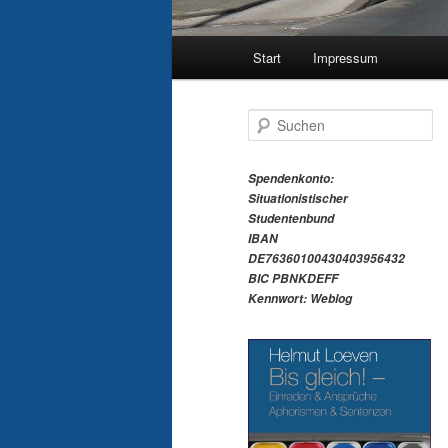
Hauptmenü
Start
Impressum
S
u
c
h
Spendenkonto:
e
Situationistischer
n
Studentenbund
IBAN
DE76360100430403956432
BIC PBNKDEFF
Kennwort: Weblog