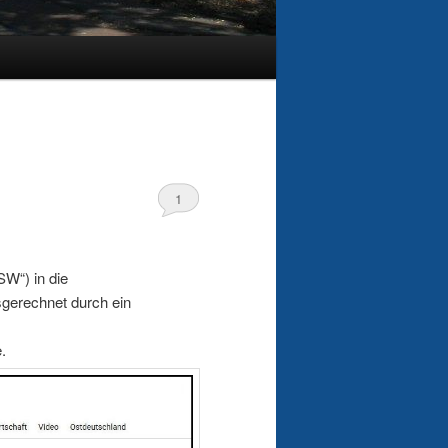
1
W“) in die
sgerechnet durch ein
.