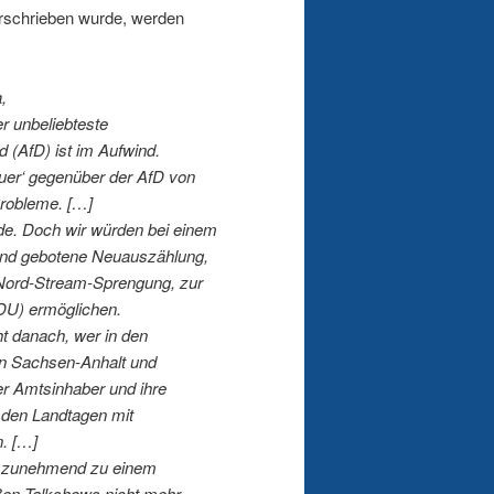
erschrieben wurde, werden
,
er unbeliebteste
d (AfD) ist im Aufwind.
er‘ gegenüber der AfD von
 Probleme. […]
de. Doch wir würden bei einem
gend gebotene Neuauszählung,
 Nord-Stream-Sprengung, zur
DU) ermöglichen.
t danach, wer in den
in Sachsen-Anhalt und
r Amtsinhaber und ihre
n den Landtagen mit
. […]
R) zunehmend zu einem
ßen Talkshows nicht mehr