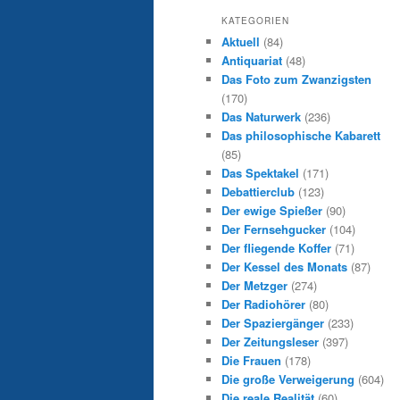
KATEGORIEN
Aktuell
(84)
Antiquariat
(48)
Das Foto zum Zwanzigsten
(170)
Das Naturwerk
(236)
Das philosophische Kabarett
(85)
Das Spektakel
(171)
Debattierclub
(123)
Der ewige Spießer
(90)
Der Fernsehgucker
(104)
Der fliegende Koffer
(71)
Der Kessel des Monats
(87)
Der Metzger
(274)
Der Radiohörer
(80)
Der Spaziergänger
(233)
Der Zeitungsleser
(397)
Die Frauen
(178)
Die große Verweigerung
(604)
Die reale Realität
(60)