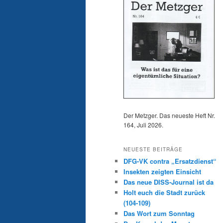
Der Metzger. Das neueste Heft Nr.
164, Juli 2026.
NEUESTE BEITRÄGE
DFG-VK contra „Ersatzdienst“
Insekten zeigten Einsicht
Das neue DISS-Journal ist da
Holt euch die Stadt zurück
(104-109)
Das Wort zum Sonntag