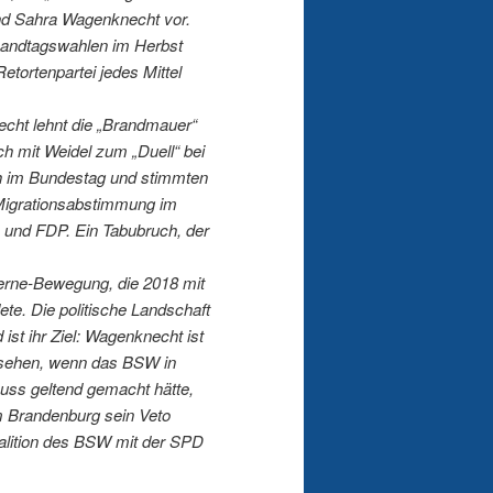
nd Sahra Wagenknecht vor.
Landtagswahlen im Herbst
etortenpartei jedes Mittel
necht lehnt die „Brandmauer“
ch mit Weidel zum „Duell“ bei
ch im Bundestag und stimmten
n Migrationsabstimmung im
und FDP. Ein Tabubruch, der
terne-Bewegung, die 2018 mit
ete. Die politische Landschaft
st ihr Ziel: Wagenknecht ist
gesehen, wenn das BSW in
uss geltend gemacht hätte,
m Brandenburg sein Veto
oalition des BSW mit der SPD