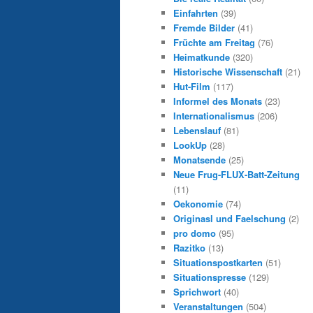
Einfahrten
(39)
Fremde Bilder
(41)
Früchte am Freitag
(76)
Heimatkunde
(320)
Historische Wissenschaft
(21)
Hut-Film
(117)
Informel des Monats
(23)
Internationalismus
(206)
Lebenslauf
(81)
LookUp
(28)
Monatsende
(25)
Neue Frug-FLUX-Batt-Zeitung
(11)
Oekonomie
(74)
Originasl und Faelschung
(2)
pro domo
(95)
Razitko
(13)
Situationspostkarten
(51)
Situationspresse
(129)
Sprichwort
(40)
Veranstaltungen
(504)