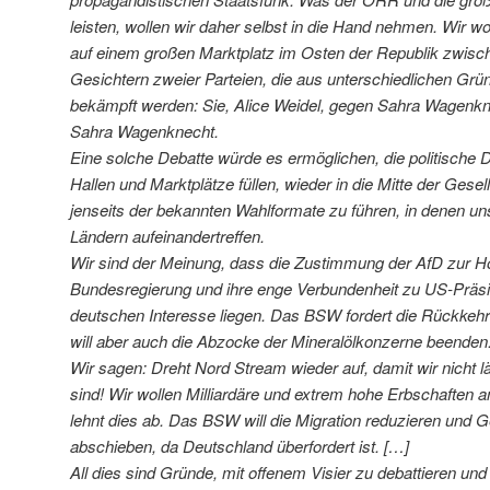
leisten, wollen wir daher selbst in die Hand nehmen. Wir w
auf einem großen Marktplatz im Osten der Republik zwisc
Gesichtern zweier Parteien, die aus unterschiedlichen G
bekämpft werden: Sie, Alice Weidel, gegen Sahra Wagenkne
Sahra Wagenknecht.
Eine solche Debatte würde es ermöglichen, die politische D
Hallen und Marktplätze füllen, wieder in die Mitte der Gesel
jenseits der bekannten Wahlformate zu führen, in denen un
Ländern aufeinandertreffen.
Wir sind der Meinung, dass die Zustimmung der AfD zur Ho
Bundesregierung und ihre enge Verbundenheit zu US-Präsi
deutschen Interesse liegen. Das BSW fordert die Rückkeh
will aber auch die Abzocke der Mineralölkonzerne beenden
Wir sagen: Dreht Nord Stream wieder auf, damit wir nicht 
sind! Wir wollen Milliardäre und extrem hohe Erbschaften
lehnt dies ab. Das BSW will die Migration reduzieren und 
abschieben, da Deutschland überfordert ist. […]
All dies sind Gründe, mit offenem Visier zu debattieren un