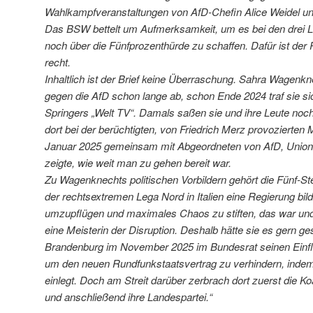
Wahlkampfveranstaltungen von AfD-Chefin Alice Weidel u
Das BSW bettelt um Aufmerksamkeit, um es bei den drei 
noch über die Fünfprozenthürde zu schaffen. Dafür ist der R
recht.
Inhaltlich ist der Brief keine Überraschung. Sahra Wagenk
gegen die AfD schon lange ab, schon Ende 2024 traf sie si
Springers „Welt TV“. Damals saßen sie und ihre Leute no
dort bei der berüchtigten, von Friedrich Merz provozierte
Januar 2025 gemeinsam mit Abgeordneten von AfD, Union 
zeigte, wie weit man zu gehen bereit war.
Zu Wagenknechts politischen Vorbildern gehört die Fünf-S
der rechtsextremen Lega Nord in Italien eine Regierung bild
umzupflügen und maximales Chaos zu stiften, das war und i
eine Meisterin der Disruption. Deshalb hätte sie es gern 
Brandenburg im November 2025 im Bundesrat seinen Einfl
um den neuen Rundfunkstaatsvertrag zu verhindern, inde
einlegt. Doch am Streit darüber zerbrach dort zuerst die K
und anschließend ihre Landespartei.“