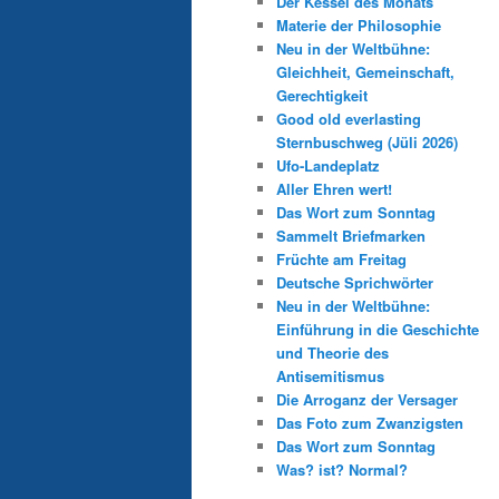
Der Kessel des Monats
Materie der Philosophie
Neu in der Weltbühne:
Gleichheit, Gemeinschaft,
Gerechtigkeit
Good old everlasting
Sternbuschweg (Jüli 2026)
Ufo-Landeplatz
Aller Ehren wert!
Das Wort zum Sonntag
Sammelt Briefmarken
Früchte am Freitag
Deutsche Sprichwörter
Neu in der Weltbühne:
Einführung in die Geschichte
und Theorie des
Antisemitismus
Die Arroganz der Versager
Das Foto zum Zwanzigsten
Das Wort zum Sonntag
Was? ist? Normal?