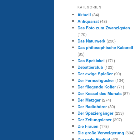
KATEGORIEN
Aktuell
(84)
Antiquariat
(48)
Das Foto zum Zwanzigsten
(170)
Das Naturwerk
(236)
Das philosophische Kabarett
(85)
Das Spektakel
(171)
Debattierclub
(123)
Der ewige Spießer
(90)
Der Fernsehgucker
(104)
Der fliegende Koffer
(71)
Der Kessel des Monats
(87)
Der Metzger
(274)
Der Radiohörer
(80)
Der Spaziergänger
(233)
Der Zeitungsleser
(397)
Die Frauen
(178)
Die große Verweigerung
(604)
Die reale Realität
(60)