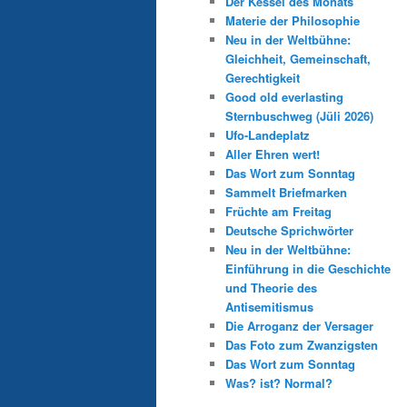
Der Kessel des Monats
Materie der Philosophie
Neu in der Weltbühne:
Gleichheit, Gemeinschaft,
Gerechtigkeit
Good old everlasting
Sternbuschweg (Jüli 2026)
Ufo-Landeplatz
Aller Ehren wert!
Das Wort zum Sonntag
Sammelt Briefmarken
Früchte am Freitag
Deutsche Sprichwörter
Neu in der Weltbühne:
Einführung in die Geschichte
und Theorie des
Antisemitismus
Die Arroganz der Versager
Das Foto zum Zwanzigsten
Das Wort zum Sonntag
Was? ist? Normal?