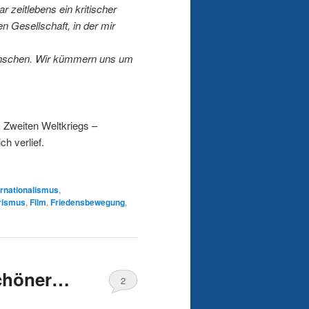
r zeitlebens ein kritischer
n Gesellschaft, in der mir
 Menschen. Wir kümmern uns um
s Zweiten Weltkriegs –
h verlief.
ernationalismus
,
arismus
,
Film
,
Friedensbewegung
,
schöner…
2