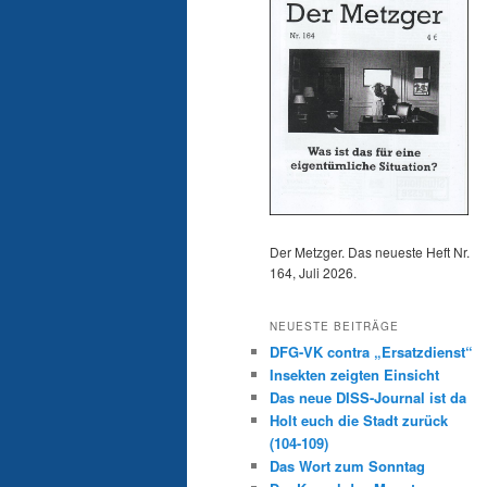
Der Metzger. Das neueste Heft Nr.
164, Juli 2026.
NEUESTE BEITRÄGE
DFG-VK contra „Ersatzdienst“
Insekten zeigten Einsicht
Das neue DISS-Journal ist da
Holt euch die Stadt zurück
(104-109)
Das Wort zum Sonntag