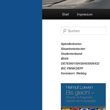
Hauptmenü
Start
Impressum
S
u
c
h
Spendenkonto:
e
Situationistischer
n
Studentenbund
IBAN
DE76360100430403956432
BIC PBNKDEFF
Kennwort: Weblog