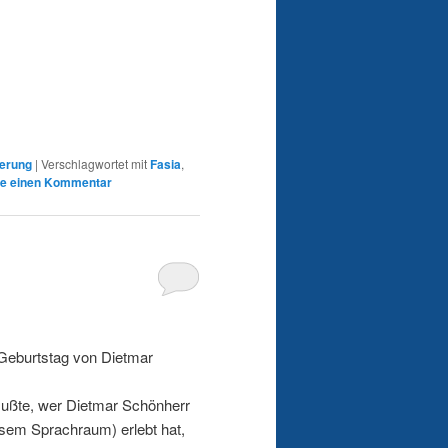
gerung
|
Verschlagwortet mit
Fasia
,
be einen Kommentar
 Geburtstag von Dietmar
mußte, wer Dietmar Schönherr
esem Sprachraum) erlebt hat,