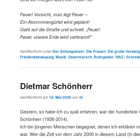
Feuer! Vorsicht, man legt Feuer –
Ein Atomminengürtel wird geplant!
Geht auf die Straße und schreit: „Feuer!
Feuer, unsere Erde wird verbrannt!“
Veröffentlicht unter
Der Zeitungsleser
,
Die Frauen
,
Die große Verwei
Friedensbewegung
,
Musik
,
Ostermarsch
,
Ruhrgebiet
,
WAZ
|
Schrei
Dietmar Schönherr
Veröffentlicht am
18. Mai 2026
von
hl
Gestern, so habe ich zu spät erfahren, war der hundertste
Schönherr (1926-2014).
Ich bin jüngeren Menschen begegnet, denen ich erklären 
war. Wer die Zeit vor dem Jahr 2000 in diesem Land (in di