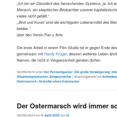
„Ich bin ein Dissident des herrschenden Systems, ja. Ich wa
Mensch, ein skeptischer Beobachter unserer kapitalistische
vieles nicht gefällt.“
„‚Brot und Kunst‘ sind die wichtigsten Lebensmittel des
beides.“
über den Verein Pan y Arte.
Die erste Arbeit in einem Film-Studio tat er gegen Ende de
gemeinsam mit
Hardy Krüger
, dessen weiteres Leben ähnlic
Namen, die nicht in Vergessenheit geraten dürfen.
Veröffentlicht unter
Der Fernsehgucker
,
Die große Verweigerung
,
Int
Situationspostkarten
,
Zeitgeschichte
|
Verschlagwortet mit
Antimilit
Ostermarsch
|
Schreibe einen Kommentar
Der Ostermarsch wird immer 
Veröffentlicht am
4. April 2026
von
hl