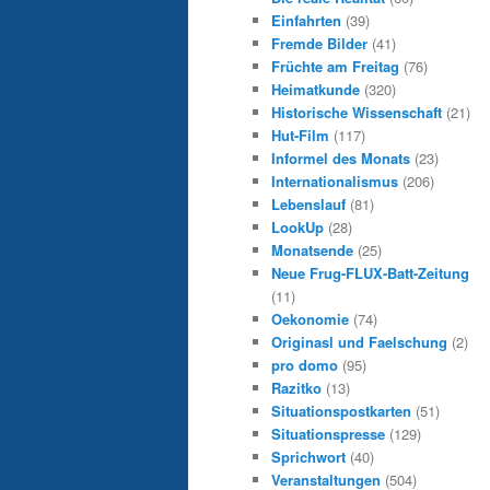
Einfahrten
(39)
Fremde Bilder
(41)
Früchte am Freitag
(76)
Heimatkunde
(320)
Historische Wissenschaft
(21)
Hut-Film
(117)
Informel des Monats
(23)
Internationalismus
(206)
Lebenslauf
(81)
LookUp
(28)
Monatsende
(25)
Neue Frug-FLUX-Batt-Zeitung
(11)
Oekonomie
(74)
Originasl und Faelschung
(2)
pro domo
(95)
Razitko
(13)
Situationspostkarten
(51)
Situationspresse
(129)
Sprichwort
(40)
Veranstaltungen
(504)