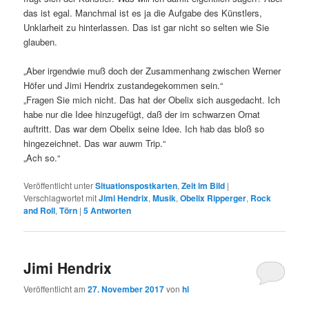
das ist egal. Manchmal ist es ja die Aufgabe des Künstlers,
Unklarheit zu hinterlassen. Das ist gar nicht so selten wie Sie
glauben.
„Aber irgendwie muß doch der Zusammenhang zwischen Werner
Höfer und Jimi Hendrix zustandegekommen sein.“
„Fragen Sie mich nicht. Das hat der Obelix sich ausgedacht. Ich
habe nur die Idee hinzugefügt, daß der im schwarzen Ornat
auftritt. Das war dem Obelix seine Idee. Ich hab das bloß so
hingezeichnet. Das war auwm Trip.“
„Ach so.“
Veröffentlicht unter
Situationspostkarten
,
Zeit im Bild
|
Verschlagwortet mit
Jimi Hendrix
,
Musik
,
Obelix Ripperger
,
Rock
and Roll
,
Törn
|
5
Antworten
Jimi Hendrix
Veröffentlicht am
27. November 2017
von
hl