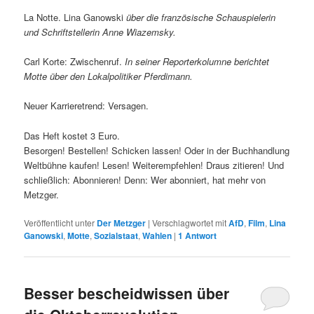
La Notte. Lina Ganowski
über die französische Schauspielerin
und Schriftstellerin Anne Wiazemsky.
Carl Korte: Zwischenruf.
In seiner Reporterkolumne berichtet
Motte über den Lokalpolitiker Pferdimann.
Neuer Karrieretrend: Versagen.
Das Heft kostet 3 Euro.
Besorgen! Bestellen! Schicken lassen! Oder in der Buchhandlung
Weltbühne kaufen! Lesen! Weiterempfehlen! Draus zitieren! Und
schließlich: Abonnieren! Denn: Wer abonniert, hat mehr von
Metzger.
Veröffentlicht unter
Der Metzger
|
Verschlagwortet mit
AfD
,
Film
,
Lina
Ganowski
,
Motte
,
Sozialstaat
,
Wahlen
|
1
Antwort
Besser bescheidwissen über