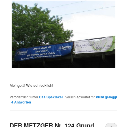
Meingott! Wie schrecklich!
Veröffentlicht unter
Das Spektakel
|
Verschlagwortet mit
nicht getaggt
|
4
Antworten
DER METZGER Nr. 124 Grund