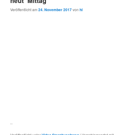
heut‘ Mittag
Veröffentlicht am
24. November 2017
von
hl
..
Veröffentlicht unter
Video Sternbuschweg
|
Verschlagwortet mit