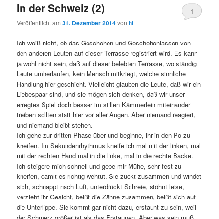
In der Schweiz (2)
1
Veröffentlicht am
31. Dezember 2014
von
hl
Ich weiß nicht, ob das Geschehen und Geschehenlassen von
den anderen Leuten auf dieser Terrasse registriert wird. Es kann
ja wohl nicht sein, daß auf dieser belebten Terrasse, wo ständig
Leute umherlaufen, kein Mensch mitkriegt, welche sinnliche
Handlung hier geschieht. Vielleicht glauben die Leute, daß wir ein
Liebespaar sind, und sie mögen sich denken, daß wir unser
erregtes Spiel doch besser im stillen Kämmerlein miteinander
treiben sollten statt hier vor aller Augen. Aber niemand reagiert,
und niemand bleibt stehen.
Ich gehe zur dritten Phase über und beginne, ihr in den Po zu
kneifen. Im Sekundenrhythmus kneife ich mal mit der linken, mal
mit der rechten Hand mal in die linke, mal in die rechte Backe.
Ich steigere mich schnell und gebe mir Mühe, sehr fest zu
kneifen, damit es richtig wehtut. Sie zuckt zusammen und windet
sich, schnappt nach Luft, unterdrückt Schreie, stöhnt leise,
verzieht ihr Gesicht, beißt die Zähne zusammen, beißt sich auf
die Unterlippe. Sie kommt gar nicht dazu, erstaunt zu sein, weil
der Schmerz größer ist als das Erstaunen. Aber was sein muß