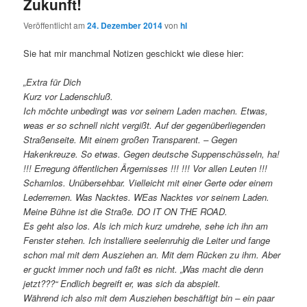
Zukunft!
Veröffentlicht am
24. Dezember 2014
von
hl
Sie hat mir manchmal Notizen geschickt wie diese hier:
„Extra für Dich
Kurz vor Ladenschluß.
Ich möchte unbedingt was vor seinem Laden machen. Etwas,
weas er so schnell nicht vergißt. Auf der gegenüberliegenden
Straßenseite. Mit einem großen Transparent. – Gegen
Hakenkreuze. So etwas. Gegen deutsche Suppenschüsseln, ha!
!!! Erregung öffentlichen Ärgernisses !!! !!! Vor allen Leuten !!!
Schamlos. Unübersehbar. Vielleicht mit einer Gerte oder einem
Lederremen. Was Nacktes. WEas Nacktes vor seinem Laden.
Meine Bühne ist die Straße. DO IT ON THE ROAD.
Es geht also los. Als ich mich kurz umdrehe, sehe ich ihn am
Fenster stehen. Ich installiere seelenruhig die Leiter und fange
schon mal mit dem Ausziehen an. Mit dem Rücken zu ihm. Aber
er guckt immer noch und faßt es nicht. „Was macht die denn
jetzt???“ Endlich begreift er, was sich da abspielt.
Während ich also mit dem Ausziehen beschäftigt bin – ein paar