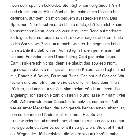
noch sehr spärlich bekleidet. Sie trägt einen hellgrünes T-Shirt
und ein hellgrünes Bikinihöschen. Ich habe einen Liegestuhl
gefunden, auf dem ich mich bequem ausstrecken kann. Das
Sprechen fällt mir schwer. Ich bin so müde, daß ich mich kaum
konzentrieren kann, aber ich versuche, ihrer Rede aufmerksam
zu folgen. Ich muß auch ab und zu etwas sagen, aber am Ende
jedes Satzes weiß ich kaum noch, wie ich ihn begonnen habe.
Ich erzähle ihr, daß ich am Vormittag in Italien gemeinsam mit
ein paar Freunden einen Riesenbetrag Geld gestohlen habe.
Damit riskiere ich nichts, denn sie glaubt das sowieso nicht.
Irgendwann sitzt sie rittlings auf meinen Knien. Dann liegt sie auf
mir, Bauch auf Bauch, Brust auf Brust, Gesicht auf Gesicht. Wir
lächeln uns an. Ich umarme sie, streichle ihr Haar, dann ihren
Rücken, und nach kurzer Zeit sind meine Hände auf ihrem Po
angelangt. Ich streichle zärtlich ihren Po und lasse mir damit viel
Zeit. Während wir unser Gespräch fortsetzen, das so verläuft,
wie es unter Menschen, die sich gerade kennenlernen, üblich ist,
nehme ich meine Hände nicht von ihrem Po. So viel
Unumwundenheit überrascht sie, damit hat sie nun ganz und gar
nicht gerechnet. Aber es scheint ihr zu gefallen. Sie strahlt mich
an. Wegen der Räuberpistole, die ich ihr von mir erzählt habe,