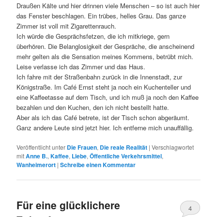
Draußen Kälte und hier drinnen viele Menschen – so ist auch hier
das Fenster beschlagen. Ein trübes, helles Grau. Das ganze
Zimmer ist voll mit Zigarettenrauch.
Ich würde die Gesprächsfetzen, die ich mitkriege, gern
überhören. Die Belanglosigkeit der Gespräche, die anscheinend
mehr gelten als die Sensation meines Kommens, betrübt mich.
Leise verlasse ich das Zimmer und das Haus.
Ich fahre mit der Straßenbahn zurück in die Innenstadt, zur
Königstraße. Im Café Ernst steht ja noch ein Kuchenteller und
eine Kaffeetasse auf dem Tisch, und ich muß ja noch den Kaffee
bezahlen und den Kuchen, den ich nicht bestellt hatte.
Aber als ich das Café betrete, ist der Tisch schon abgeräumt.
Ganz andere Leute sind jetzt hier. Ich entferne mich unauffällig.
Veröffentlicht unter
Die Frauen
,
Die reale Realität
|
Verschlagwortet
mit
Anne B.
,
Kaffee
,
Liebe
,
Öffentliche Verkehrsmittel
,
Wanheimerort
|
Schreibe einen Kommentar
Für eine glücklichere
4