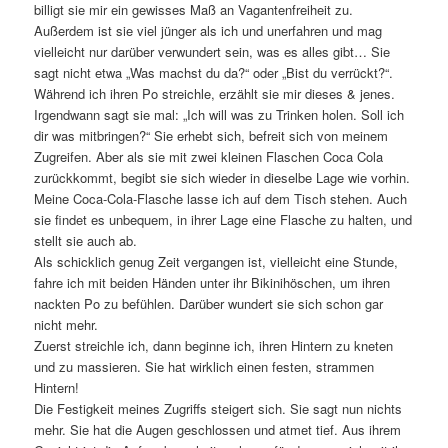
billigt sie mir ein gewisses Maß an Vagantenfreiheit zu.
Außerdem ist sie viel jünger als ich und unerfahren und mag
vielleicht nur darüber verwundert sein, was es alles gibt… Sie
sagt nicht etwa „Was machst du da?“ oder „Bist du verrückt?“.
Während ich ihren Po streichle, erzählt sie mir dieses & jenes.
Irgendwann sagt sie mal: „Ich will was zu Trinken holen. Soll ich
dir was mitbringen?“ Sie erhebt sich, befreit sich von meinem
Zugreifen. Aber als sie mit zwei kleinen Flaschen Coca Cola
zurückkommt, begibt sie sich wieder in dieselbe Lage wie vorhin.
Meine Coca-Cola-Flasche lasse ich auf dem Tisch stehen. Auch
sie findet es unbequem, in ihrer Lage eine Flasche zu halten, und
stellt sie auch ab.
Als schicklich genug Zeit vergangen ist, vielleicht eine Stunde,
fahre ich mit beiden Händen unter ihr Bikinihöschen, um ihren
nackten Po zu befühlen. Darüber wundert sie sich schon gar
nicht mehr.
Zuerst streichle ich, dann beginne ich, ihren Hintern zu kneten
und zu massieren. Sie hat wirklich einen festen, strammen
Hintern!
Die Festigkeit meines Zugriffs steigert sich. Sie sagt nun nichts
mehr. Sie hat die Augen geschlossen und atmet tief. Aus ihrem