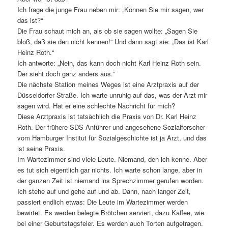
Ich frage die junge Frau neben mir: „Können Sie mir sagen, wer
das ist?“
Die Frau schaut mich an, als ob sie sagen wollte: „Sagen Sie
bloß, daß sie den nicht kennen!“ Und dann sagt sie: „Das ist Karl
Heinz Roth.“
Ich antworte: „Nein, das kann doch nicht Karl Heinz Roth sein.
Der sieht doch ganz anders aus.“
Die nächste Station meines Weges ist eine Arztpraxis auf der
Düsseldorfer Straße. Ich warte unruhig auf das, was der Arzt mir
sagen wird. Hat er eine schlechte Nachricht für mich?
Diese Arztpraxis ist tatsächlich die Praxis von Dr. Karl Heinz
Roth. Der frühere SDS-Anführer und angesehene Sozialforscher
vom Hamburger Institut für Sozialgeschichte ist ja Arzt, und das
ist seine Praxis.
Im Wartezimmer sind viele Leute. Niemand, den ich kenne. Aber
es tut sich eigentlich gar nichts. Ich warte schon lange, aber in
der ganzen Zeit ist niemand ins Sprechzimmer gerufen worden.
Ich stehe auf und gehe auf und ab. Dann, nach langer Zeit,
passiert endlich etwas: Die Leute im Wartezimmer werden
bewirtet. Es werden belegte Brötchen serviert, dazu Kaffee, wie
bei einer Geburtstagsfeier. Es werden auch Torten aufgetragen.