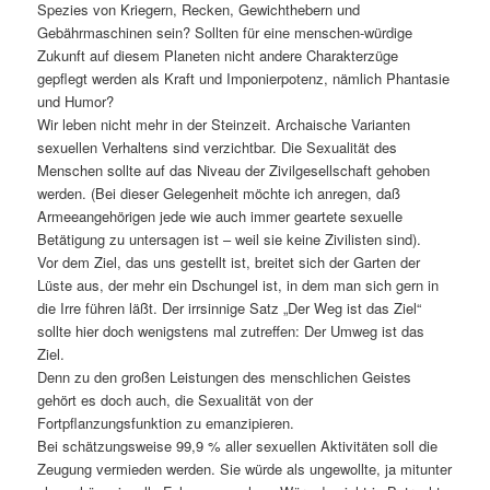
Spezies von Kriegern, Recken, Gewichthebern und
Gebährmaschinen sein? Sollten für eine menschen-würdige
Zukunft auf diesem Planeten nicht andere Charakterzüge
gepflegt werden als Kraft und Imponierpotenz, nämlich Phantasie
und Humor?
Wir leben nicht mehr in der Steinzeit. Archaische Varianten
sexuellen Verhaltens sind verzichtbar. Die Sexualität des
Menschen sollte auf das Niveau der Zivilgesellschaft gehoben
werden. (Bei dieser Gelegenheit möchte ich anregen, daß
Armeeangehörigen jede wie auch immer geartete sexuelle
Betätigung zu untersagen ist – weil sie keine Zivilisten sind).
Vor dem Ziel, das uns gestellt ist, breitet sich der Garten der
Lüste aus, der mehr ein Dschungel ist, in dem man sich gern in
die Irre führen läßt. Der irrsinnige Satz „Der Weg ist das Ziel“
sollte hier doch wenigstens mal zutreffen: Der Umweg ist das
Ziel.
Denn zu den großen Leistungen des menschlichen Geistes
gehört es doch auch, die Sexualität von der
Fortpflanzungsfunktion zu emanzipieren.
Bei schätzungsweise 99,9 % aller sexuellen Aktivitäten soll die
Zeugung vermieden werden. Sie würde als ungewollte, ja mitunter