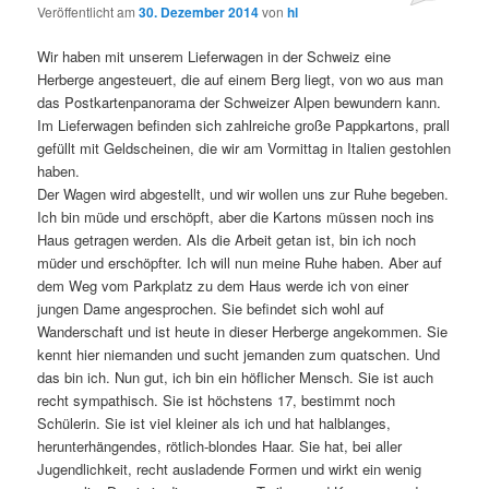
Veröffentlicht am
30. Dezember 2014
von
hl
Wir haben mit unserem Lieferwagen in der Schweiz eine
Herberge angesteuert, die auf einem Berg liegt, von wo aus man
das Postkartenpanorama der Schweizer Alpen bewundern kann.
Im Lieferwagen befinden sich zahlreiche große Pappkartons, prall
gefüllt mit Geldscheinen, die wir am Vormittag in Italien gestohlen
haben.
Der Wagen wird abgestellt, und wir wollen uns zur Ruhe begeben.
Ich bin müde und erschöpft, aber die Kartons müssen noch ins
Haus getragen werden. Als die Arbeit getan ist, bin ich noch
müder und erschöpfter. Ich will nun meine Ruhe haben. Aber auf
dem Weg vom Parkplatz zu dem Haus werde ich von einer
jungen Dame angesprochen. Sie befindet sich wohl auf
Wanderschaft und ist heute in dieser Herberge angekommen. Sie
kennt hier niemanden und sucht jemanden zum quatschen. Und
das bin ich. Nun gut, ich bin ein höflicher Mensch. Sie ist auch
recht sympathisch. Sie ist höchstens 17, bestimmt noch
Schülerin. Sie ist viel kleiner als ich und hat halblanges,
herunterhängendes, rötlich-blondes Haar. Sie hat, bei aller
Jugendlichkeit, recht ausladende Formen und wirkt ein wenig