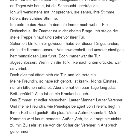
an Tagen wie heute, ist die Sehnsucht unerträglich.
Ich will wenigstens mit ihr sprechen, sie sehen, ihre Stimme
hören, ihre schöne Stimme.
Ich betrete das Haus, in dem sie immer noch wohnt. Ein
Reihenhaus. Ihr Zimmer ist in der oberen Etage. Ich steige die
steile Treppe hinauf und stehe vor ihrer Tür.
Schon oft bin ich hier gewesen, habe vor dieser Tür gestanden,
die in die Kammer unserer Verschworenheit und unserer einstigen
hemmungslosen Lust führt. Doch immer war die Tür
abgeschlossen. Wenn ich die Türklinke nach unten drückte, war
es vorbei.
Doch diesmal öffnet sich die Tür, und ich trete ein.
Meine Freundin, so habe ich gehört, ist krank. Nichts Ernstes,
nur ein bißchen erkältet. Aber sie hat ein paar Tage lang „das
Bett gehütet“. Also ist es ein Krankenbesuch.
Das Zimmer ist voller Menschen! Lauter Männer! Lauter Verehrer!
Und meine Freundin, wie Penelope belagert von Freiern, liegt in
ihrem Bett und genießt die pluralisierte Aufmerksamkeit. Mein
Kommen wird kaum bemerkt. Außer „Ach, hallo!“ sagt sie nichts
zu mir. Zu sehr ist sie von der Schar der Verehrer in Anspruch
genommen.