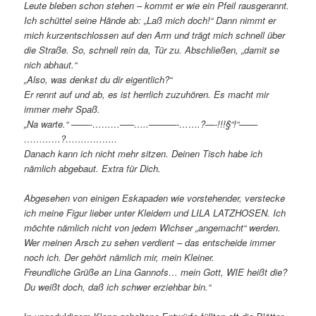
Leute bleben schon stehen – kommt er wie ein Pfeil rausgerannt.
Ich schüttel seine Hände ab: „Laß mich doch!“ Dann nimmt er
mich kurzentschlossen auf den Arm und trägt mich schnell über
die Straße. So, schnell rein da, Tür zu. Abschließen, „damit se
nich abhaut.“
„Also, was denkst du dir eigentlich?“
Er rennt auf und ab, es ist herrlich zuzuhören. Es macht mir
immer mehr Spaß.
„Na warte.“ ——-………—–…..———-…….?—-!!!§“!“——
…………?……………..
Danach kann ich nicht mehr sitzen. Deinen Tisch habe ich
nämlich abgebaut. Extra für Dich.
Abgesehen von einigen Eskapaden wie vorstehender, verstecke
ich meine Figur lieber unter Kleidern und LILA LATZHOSEN. Ich
möchte nämlich nicht von jedem Wichser „angemacht“ werden.
Wer meinen Arsch zu sehen verdient – das entscheide immer
noch ich. Der gehört nämlich mir, mein Kleiner.
Freundliche Grüße an Lina Gannofs… mein Gott, WIE heißt die?
Du weißt doch, daß ich schwer erziehbar bin.“