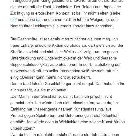
In ungeduldigem Klang gehaltene Entwürfe füllten oft die Blätter,
die sie mir mit der Post zuschickte. Der Rekurs auf körperliche
Züchtigung in erotischem Kontext ist bei ihr nicht selten (siehe
hier
und siehe
da
), und unvermeidlich ist ihre Weigerung, den
Namen ihrer Lieblingsrivalin jemals korrekt hinzuschreiben.
Die Geschichte ist realer als man zunächst glauben mag. Ich
traue Erika eine solche Aktion durchaus zu: daß sie sich auf der
Straße auszieht und sich aller Welt nackt zeigt, um so gegen
Unterdrückung und Ungerechtigkeit in der Welt und deutsche
Suppenschüsseligkeit zu protestieren. In der Einschätzung der
subversiven Kraft sexueller Intervention weiß sie sich mit mir
einig („Besser kann man‘s nicht ausdrücken“).
Darum fand ich die Geschichte gar nicht so gut. Das habe ich ihr
auch gesagt, als sie mich anrief:
„Der Mann in der Geschichte, damit kann ich ja wohl nicht
gemeint sein. Ich würde doch nicht einschreiten, wenn du, im
Einklang mit unserer gemeinsamen Kunstauffassung, aus
Protest gegen Spießertum und Untertanengeist dich öffentlich
entblößt. Ich würde doch in Wirklichkeit eine solche Kunst-Aktion
unterstützen.“
„Na, da bin ich mir nicht so sicher“, sagte sie. Ich hätte ahnen