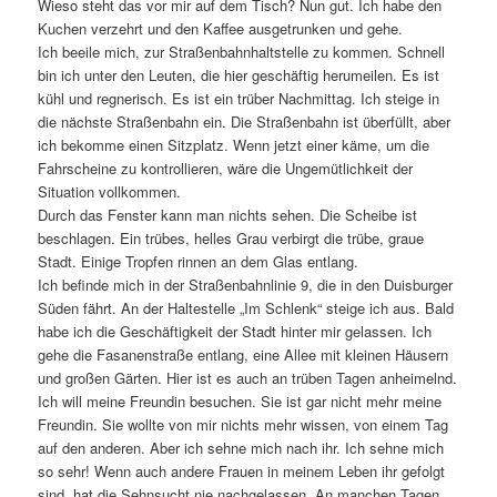
Wieso steht das vor mir auf dem Tisch? Nun gut. Ich habe den
Kuchen verzehrt und den Kaffee ausgetrunken und gehe.
Ich beeile mich, zur Straßenbahnhaltstelle zu kommen. Schnell
bin ich unter den Leuten, die hier geschäftig herumeilen. Es ist
kühl und regnerisch. Es ist ein trüber Nachmittag. Ich steige in
die nächste Straßenbahn ein. Die Straßenbahn ist überfüllt, aber
ich bekomme einen Sitzplatz. Wenn jetzt einer käme, um die
Fahrscheine zu kontrollieren, wäre die Ungemütlichkeit der
Situation vollkommen.
Durch das Fenster kann man nichts sehen. Die Scheibe ist
beschlagen. Ein trübes, helles Grau verbirgt die trübe, graue
Stadt. Einige Tropfen rinnen an dem Glas entlang.
Ich befinde mich in der Straßenbahnlinie 9, die in den Duisburger
Süden fährt. An der Haltestelle „Im Schlenk“ steige ich aus. Bald
habe ich die Geschäftigkeit der Stadt hinter mir gelassen. Ich
gehe die Fasanenstraße entlang, eine Allee mit kleinen Häusern
und großen Gärten. Hier ist es auch an trüben Tagen anheimelnd.
Ich will meine Freundin besuchen. Sie ist gar nicht mehr meine
Freundin. Sie wollte von mir nichts mehr wissen, von einem Tag
auf den anderen. Aber ich sehne mich nach ihr. Ich sehne mich
so sehr! Wenn auch andere Frauen in meinem Leben ihr gefolgt
sind, hat die Sehnsucht nie nachgelassen. An manchen Tagen,