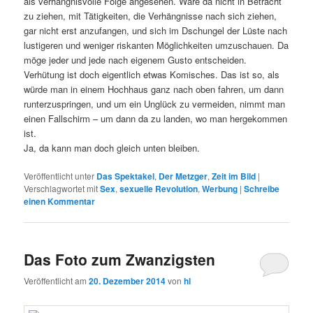
als verhängnisvolle Folge angesehen. Wäre da nicht in Betracht
zu ziehen, mit Tätigkeiten, die Verhängnisse nach sich ziehen,
gar nicht erst anzufangen, und sich im Dschungel der Lüste nach
lustigeren und weniger riskanten Möglichkeiten umzuschauen. Da
möge jeder und jede nach eigenem Gusto entscheiden.
Verhütung ist doch eigentlich etwas Komisches. Das ist so, als
würde man in einem Hochhaus ganz nach oben fahren, um dann
runterzuspringen, und um ein Unglück zu vermeiden, nimmt man
einen Fallschirm – um dann da zu landen, wo man hergekommen
ist.
Ja, da kann man doch gleich unten bleiben.
Veröffentlicht unter
Das Spektakel
,
Der Metzger
,
Zeit im Bild
|
Verschlagwortet mit
Sex
,
sexuelle Revolution
,
Werbung
|
Schreibe
einen Kommentar
Das Foto zum Zwanzigsten
Veröffentlicht am
20. Dezember 2014
von
hl