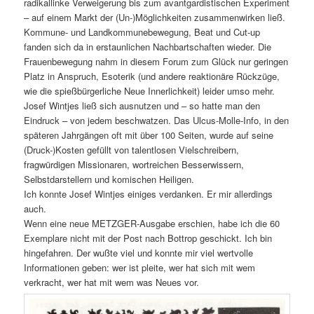
radikallinke Verweigerung bis zum avantgardistischen Experiment
– auf einem Markt der (Un-)Möglichkeiten zusammenwirken ließ.
Kommune- und Landkommunebewegung, Beat und Cut-up
fanden sich da in erstaunlichen Nachbartschaften wieder. Die
Frauenbewegung nahm in diesem Forum zum Glück nur geringen
Platz in Anspruch, Esoterik (und andere reaktionäre Rückzüge,
wie die spießbürgerliche Neue Innerlichkeit) leider umso mehr.
Josef Wintjes ließ sich ausnutzen und – so hatte man den
Eindruck – von jedem beschwatzen. Das Ulcus-Molle-Info, in den
späteren Jahrgängen oft mit über 100 Seiten, wurde auf seine
(Druck-)Kosten gefüllt von talentlosen Vielschreibern,
fragwürdigen Missionaren, wortreichen Besserwissern,
Selbstdarstellern und komischen Heiligen.
Ich konnte Josef Wintjes einiges verdanken. Er mir allerdings
auch.
Wenn eine neue METZGER-Ausgabe erschien, habe ich die 60
Exemplare nicht mit der Post nach Bottrop geschickt. Ich bin
hingefahren. Der wußte viel und konnte mir viel wertvolle
Informationen geben: wer ist pleite, wer hat sich mit wem
verkracht, wer hat mit wem was Neues vor.