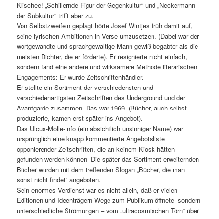
Klischee! „Schillernde Figur der Gegenkultur“ und „Neckermann
der Subkultur“ trifft aber zu.
Von Selbstzweifeln geplagt hörte Josef Wintjes früh damit auf,
seine lyrischen Ambitionen in Verse umzusetzen. (Dabei war der
wortgewandte und sprachgewaltige Mann gewiß begabter als die
meisten Dichter, die er förderte). Er resignierte nicht einfach,
sondern fand eine andere und wirksamere Methode literarischen
Engagements: Er wurde Zeitschriftenhändler.
Er stellte ein Sortiment der verschiedensten und
verschiedenartigsten Zeitschriften des Underground und der
Avantgarde zusammen. Das war 1969. (Bücher, auch selbst
produzierte, kamen erst später ins Angebot).
Das Ulcus-Molle-Info (ein absichtlich unsinniger Name) war
ursprünglich eine knapp kommentierte Angebotsliste
opponierender Zeitschriften, die an keinem Kiosk hätten
gefunden werden können. Die später das Sortiment erweiternden
Bücher wurden mit dem treffenden Slogan „Bücher, die man
sonst nicht findet“ angeboten.
Sein enormes Verdienst war es nicht allein, daß er vielen
Editionen und Ideenträgern Wege zum Publikum öffnete, sondern
unterschiedliche Strömungen – vom „ultracosmischen Törn“ über