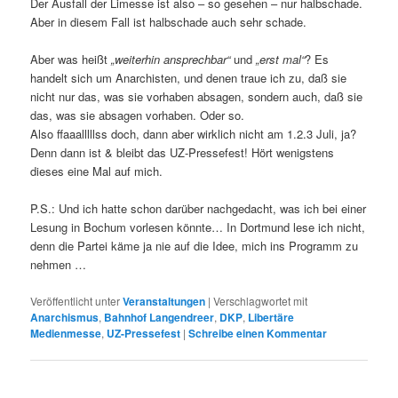
Der Ausfall der Limesse ist also – so gesehen – nur halbschade.
Aber in diesem Fall ist halbschade auch sehr schade.
Aber was heißt
„weiterhin ansprechbar“
und
„erst mal“
? Es
handelt sich um Anarchisten, und denen traue ich zu, daß sie
nicht nur das, was sie vorhaben absagen, sondern auch, daß sie
das, was sie absagen vorhaben. Oder so.
Also ffaaalllllss doch, dann aber wirklich nicht am 1.2.3 Juli, ja?
Denn dann ist & bleibt das UZ-Pressefest! Hört wenigstens
dieses eine Mal auf mich.
P.S.: Und ich hatte schon darüber nachgedacht, was ich bei einer
Lesung in Bochum vorlesen könnte… In Dortmund lese ich nicht,
denn die Partei käme ja nie auf die Idee, mich ins Programm zu
nehmen …
Veröffentlicht unter
Veranstaltungen
|
Verschlagwortet mit
Anarchismus
,
Bahnhof Langendreer
,
DKP
,
Libertäre
Medienmesse
,
UZ-Pressefest
|
Schreibe einen Kommentar