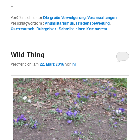
..
Veröffentlicht unter
Die große Verweigerung
,
Veranstaltungen
|
Verschlagwortet mit
Antimilitarismus
,
Friedensbewegung
,
Ostermarsch
,
Ruhrgebiet
|
Schreibe einen Kommentar
Wild Thing
Veröffentlicht am
22. März 2016
von
hl