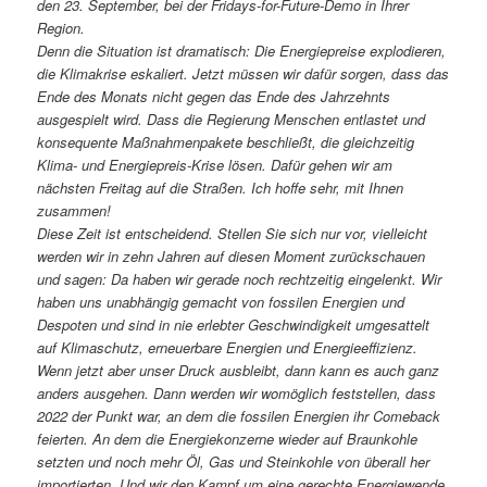
den 23. September, bei der Fridays-for-Future-Demo in Ihrer
Region.
Denn die Situation ist dramatisch: Die Energiepreise explodieren,
die Klimakrise eskaliert. Jetzt müssen wir dafür sorgen, dass das
Ende des Monats nicht gegen das Ende des Jahrzehnts
ausgespielt wird. Dass die Regierung Menschen entlastet und
konsequente Maßnahmenpakete beschließt, die gleichzeitig
Klima- und Energiepreis-Krise lösen. Dafür gehen wir am
nächsten Freitag auf die Straßen. Ich hoffe sehr, mit Ihnen
zusammen!
Diese Zeit ist entscheidend. Stellen Sie sich nur vor, vielleicht
werden wir in zehn Jahren auf diesen Moment zurückschauen
und sagen: Da haben wir gerade noch rechtzeitig eingelenkt. Wir
haben uns unabhängig gemacht von fossilen Energien und
Despoten und sind in nie erlebter Geschwindigkeit umgesattelt
auf Klimaschutz, erneuerbare Energien und Energieeffizienz.
Wenn jetzt aber unser Druck ausbleibt, dann kann es auch ganz
anders ausgehen. Dann werden wir womöglich feststellen, dass
2022 der Punkt war, an dem die fossilen Energien ihr Comeback
feierten. An dem die Energiekonzerne wieder auf Braunkohle
setzten und noch mehr Öl, Gas und Steinkohle von überall her
importierten. Und wir den Kampf um eine gerechte Energiewende