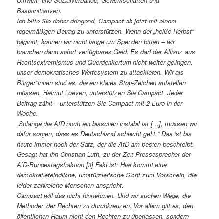
Umwelt- und Sozialverbände, Gewerkschaften und
Basisinitiativen.
Ich bitte Sie daher dringend, Campact ab jetzt mit einem
regelmäßigen Betrag zu unterstützen. Wenn der „heiße Herbst“
beginnt, können wir nicht lange um Spenden bitten – wir
brauchen dann sofort verfügbares Geld. Es darf der Allianz aus
Rechtsextremismus und Querdenkertum nicht weiter gelingen,
unser demokratisches Wertesystem zu attackieren. Wir als
Bürger*innen sind es, die ein klares Stop-Zeichen aufstellen
müssen. Helmut Loeven, unterstützen Sie Campact. Jeder
Beitrag zählt – unterstützen Sie Campact mit 2 Euro in der
Woche.
„Solange die AfD noch ein bisschen instabil ist […], müssen wir
dafür sorgen, dass es Deutschland schlecht geht.“ Das ist bis
heute immer noch der Satz, der die AfD am besten beschreibt.
Gesagt hat ihn Christian Lüth, zu der Zeit Pressesprecher der
AfD-Bundestagsfraktion.[3] Fakt ist: Hier kommt eine
demokratiefeindliche, umstürzlerische Sicht zum Vorschein, die
leider zahlreiche Menschen anspricht.
Campact will das nicht hinnehmen. Und wir suchen Wege, die
Methoden der Rechten zu durchkreuzen. Vor allem gilt es, den
öffentlichen Raum nicht den Rechten zu überlassen, sondern