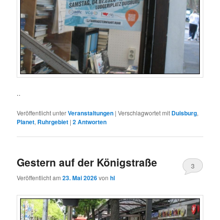
..
Veröffentlicht unter
Veranstaltungen
|
Verschlagwortet mit
Duisburg
,
Planet
,
Ruhrgebiet
|
2
Antworten
Gestern auf der Königstraße
3
Veröffentlicht am
23. Mai 2026
von
hl