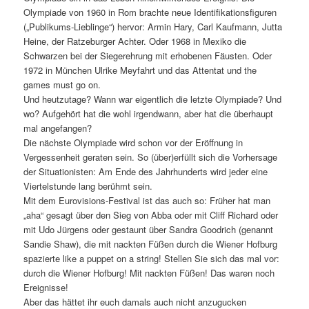
Olympiade von 1960 in Rom brachte neue Identifikationsfiguren
(„Publikums-Lieblinge“) hervor: Armin Hary, Carl Kaufmann, Jutta
Heine, der Ratzeburger Achter. Oder 1968 in Mexiko die
Schwarzen bei der Siegerehrung mit erhobenen Fäusten. Oder
1972 in München Ulrike Meyfahrt und das Attentat und the
games must go on.
Und heutzutage? Wann war eigentlich die letzte Olympiade? Und
wo? Aufgehört hat die wohl irgendwann, aber hat die überhaupt
mal angefangen?
Die nächste Olympiade wird schon vor der Eröffnung in
Vergessenheit geraten sein. So (über)erfüllt sich die Vorhersage
der Situationisten: Am Ende des Jahrhunderts wird jeder eine
Viertelstunde lang berühmt sein.
Mit dem Eurovisions-Festival ist das auch so: Früher hat man
„aha“ gesagt über den Sieg von Abba oder mit Cliff Richard oder
mit Udo Jürgens oder gestaunt über Sandra Goodrich (genannt
Sandie Shaw), die mit nackten Füßen durch die Wiener Hofburg
spazierte like a puppet on a string! Stellen Sie sich das mal vor:
durch die Wiener Hofburg! Mit nackten Füßen! Das waren noch
Ereignisse!
Aber das hättet ihr euch damals auch nicht anzugucken