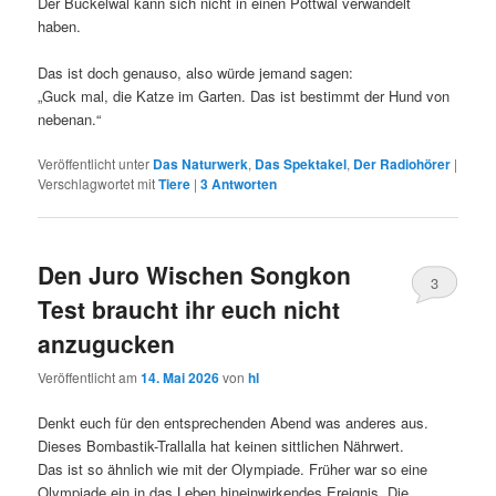
Der Buckelwal kann sich nicht in einen Pottwal verwandelt
haben.
Das ist doch genauso, also würde jemand sagen:
„Guck mal, die Katze im Garten. Das ist bestimmt der Hund von
nebenan.“
Veröffentlicht unter
Das Naturwerk
,
Das Spektakel
,
Der Radiohörer
|
Verschlagwortet mit
Tiere
|
3
Antworten
Den Juro Wischen Songkon
3
Test braucht ihr euch nicht
anzugucken
Veröffentlicht am
14. Mai 2026
von
hl
Denkt euch für den entsprechenden Abend was anderes aus.
Dieses Bombastik-Trallalla hat keinen sittlichen Nährwert.
Das ist so ähnlich wie mit der Olympiade. Früher war so eine
Olympiade ein in das Leben hineinwirkendes Ereignis. Die