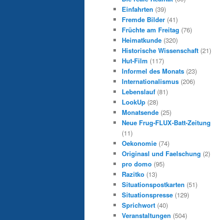
Einfahrten
(39)
Fremde Bilder
(41)
Früchte am Freitag
(76)
Heimatkunde
(320)
Historische Wissenschaft
(21)
Hut-Film
(117)
Informel des Monats
(23)
Internationalismus
(206)
Lebenslauf
(81)
LookUp
(28)
Monatsende
(25)
Neue Frug-FLUX-Batt-Zeitung
(11)
Oekonomie
(74)
Originasl und Faelschung
(2)
pro domo
(95)
Razitko
(13)
Situationspostkarten
(51)
Situationspresse
(129)
Sprichwort
(40)
Veranstaltungen
(504)