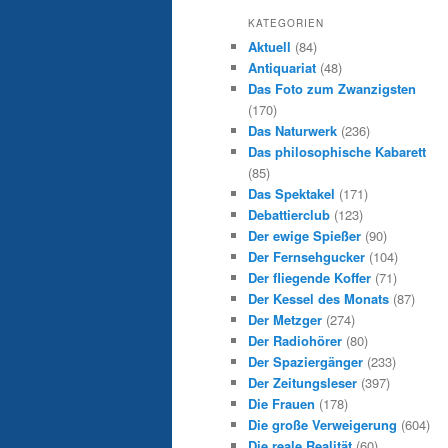
KATEGORIEN
Aktuell
(84)
Antiquariat
(48)
Das Foto zum Zwanzigsten
(170)
Das Naturwerk
(236)
Das philosophische Kabarett
(85)
Das Spektakel
(171)
Debattierclub
(123)
Der ewige Spießer
(90)
Der Fernsehgucker
(104)
Der fliegende Koffer
(71)
Der Kessel des Monats
(87)
Der Metzger
(274)
Der Radiohörer
(80)
Der Spaziergänger
(233)
Der Zeitungsleser
(397)
Die Frauen
(178)
Die große Verweigerung
(604)
Die reale Realität
(60)