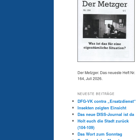
Der Metzger. Das neueste Heft Nr.
164, Juli 2026.
NEUESTE BEITRÄGE
DFG-VK contra „Ersatzdienst“
Insekten zeigten Einsicht
Das neue DISS-Journal ist da
Holt euch die Stadt zurück
(104-109)
Das Wort zum Sonntag