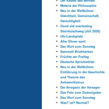
Der Kessel des Monats
Materie der Philosophie
Neu in der Weltbühne:
Gleichheit, Gemeinschaft,
Gerechtigkeit
Good old everlasting
Sternbuschweg (Jüli 2026)
Ufo-Landeplatz
Aller Ehren wert!
Das Wort zum Sonntag
Sammelt Briefmarken
Früchte am Freitag
Deutsche Sprichwörter
Neu in der Weltbühne:
Einführung in die Geschichte
und Theorie des
Antisemitismus
Die Arroganz der Versager
Das Foto zum Zwanzigsten
Das Wort zum Sonntag
Was? ist? Normal?