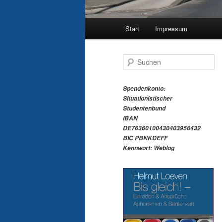
Hauptmenü
Start
Impressum
S
u
c
h
Spendenkonto:
e
Situationistischer
n
Studentenbund
IBAN
DE76360100430403956432
BIC PBNKDEFF
Kennwort: Weblog