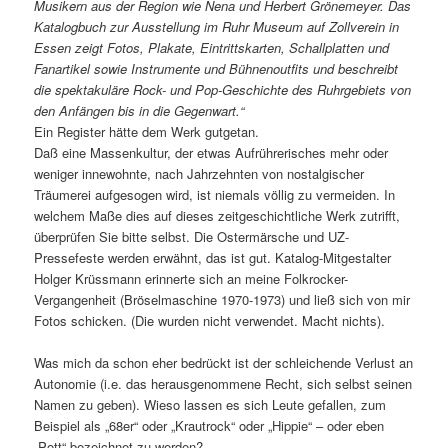
Musikern aus der Region wie Nena und Herbert Grönemeyer. Das
Katalogbuch zur Ausstellung im Ruhr Museum auf Zollverein in
Essen zeigt Fotos, Plakate, Eintrittskarten, Schallplatten und
Fanartikel sowie Instrumente und Bühnenoutfits und beschreibt
die spektakuläre Rock- und Pop-Geschichte des Ruhrgebiets von
den Anfängen bis in die Gegenwart.“
Ein Register hätte dem Werk gutgetan.
Daß eine Massenkultur, der etwas Aufrührerisches mehr oder
weniger innewohnte, nach Jahrzehnten von nostalgischer
Träumerei aufgesogen wird, ist niemals völlig zu vermeiden. In
welchem Maße dies auf dieses zeitgeschichtliche Werk zutrifft,
überprüfen Sie bitte selbst. Die Ostermärsche und UZ-
Pressefeste werden erwähnt, das ist gut. Katalog-Mitgestalter
Holger Krüssmann erinnerte sich an meine Folkrocker-
Vergangenheit (Bröselmaschine 1970-1973) und ließ sich von mir
Fotos schicken. (Die wurden nicht verwendet. Macht nichts).
Was mich da schon eher bedrückt ist der schleichende Verlust an
Autonomie (i.e. das herausgenommene Recht, sich selbst seinen
Namen zu geben). Wieso lassen es sich Leute gefallen, zum
Beispiel als „68er“ oder „Krautrock“ oder „Hippie“ – oder eben
„Pott“ bezeichnet zu werden?