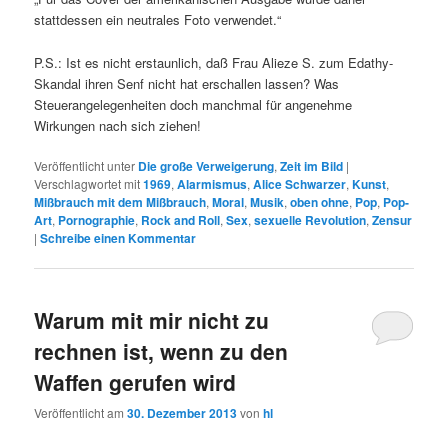
stattdessen ein neutrales Foto verwendet.“
P.S.: Ist es nicht erstaunlich, daß Frau Alieze S. zum Edathy-
Skandal ihren Senf nicht hat erschallen lassen? Was
Steuerangelegenheiten doch manchmal für angenehme
Wirkungen nach sich ziehen!
Veröffentlicht unter
Die große Verweigerung
,
Zeit im Bild
|
Verschlagwortet mit
1969
,
Alarmismus
,
Alice Schwarzer
,
Kunst
,
Mißbrauch mit dem Mißbrauch
,
Moral
,
Musik
,
oben ohne
,
Pop
,
Pop-
Art
,
Pornographie
,
Rock and Roll
,
Sex
,
sexuelle Revolution
,
Zensur
|
Schreibe einen Kommentar
Warum mit mir nicht zu
rechnen ist, wenn zu den
Waffen gerufen wird
Veröffentlicht am
30. Dezember 2013
von
hl