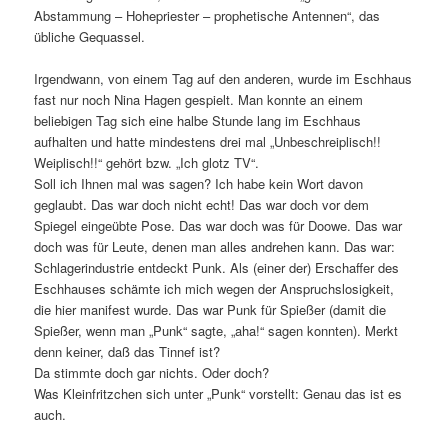
Abstammung – Hohepriester – prophetische Antennen“, das
übliche Gequassel.
Irgendwann, von einem Tag auf den anderen, wurde im Eschhaus
fast nur noch Nina Hagen gespielt. Man konnte an einem
beliebigen Tag sich eine halbe Stunde lang im Eschhaus
aufhalten und hatte mindestens drei mal „Unbeschreiplisch!!
Weiplisch!!“ gehört bzw. „Ich glotz TV“.
Soll ich Ihnen mal was sagen? Ich habe kein Wort davon
geglaubt. Das war doch nicht echt! Das war doch vor dem
Spiegel eingeübte Pose. Das war doch was für Doowe. Das war
doch was für Leute, denen man alles andrehen kann. Das war:
Schlagerindustrie entdeckt Punk. Als (einer der) Erschaffer des
Eschhauses schämte ich mich wegen der Anspruchslosigkeit,
die hier manifest wurde. Das war Punk für Spießer (damit die
Spießer, wenn man „Punk“ sagte, „aha!“ sagen konnten). Merkt
denn keiner, daß das Tinnef ist?
Da stimmte doch gar nichts. Oder doch?
Was Kleinfritzchen sich unter „Punk“ vorstellt: Genau das ist es
auch.