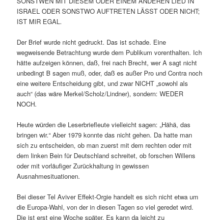
SONSTWEN MIT DIESEM ODER EINEM ANDEREN LIED IN
ISRAEL ODER SONSTWO AUFTRETEN LÄSST ODER NICHT;
IST MIR EGAL.
Der Brief wurde nicht gedruckt. Das ist schade. Eine
wegweisende Betrachtung wurde dem Publikum vorenthalten. Ich
hätte aufzeigen können, daß, frei nach Brecht, wer A sagt nicht
unbedingt B sagen muß, oder, daß es außer Pro und Contra noch
eine weitere Entscheidung gibt, und zwar NICHT „sowohl als
auch“ (das wäre Merkel/Scholz/Lindner), sondern: WEDER
NOCH.
Heute würden die Leserbriefleute vielleicht sagen: „Hähä, das
bringen wir.“ Aber 1979 konnte das nicht gehen. Da hatte man
sich zu entscheiden, ob man zuerst mit dem rechten oder mit
dem linken Bein für Deutschland schreitet, ob forschen Willens
oder mit vorläufiger Zurückhaltung in gewissen
Ausnahmesituationen.
Bei dieser Tel Aviver Effekt-Orgie handelt es sich nicht etwa um
die Europa-Wahl, von der in diesen Tagen so viel geredet wird.
Die ist erst eine Woche später. Es kann da leicht zu