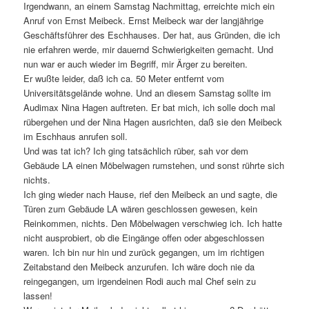
Irgendwann, an einem Samstag Nachmittag, erreichte mich ein
Anruf von Ernst Meibeck. Ernst Meibeck war der langjährige
Geschäftsführer des Eschhauses. Der hat, aus Gründen, die ich
nie erfahren werde, mir dauernd Schwierigkeiten gemacht. Und
nun war er auch wieder im Begriff, mir Ärger zu bereiten.
Er wußte leider, daß ich ca. 50 Meter entfernt vom
Universitätsgelände wohne. Und an diesem Samstag sollte im
Audimax Nina Hagen auftreten. Er bat mich, ich solle doch mal
rübergehen und der Nina Hagen ausrichten, daß sie den Meibeck
im Eschhaus anrufen soll.
Und was tat ich? Ich ging tatsächlich rüber, sah vor dem
Gebäude LA einen Möbelwagen rumstehen, und sonst rührte sich
nichts.
Ich ging wieder nach Hause, rief den Meibeck an und sagte, die
Türen zum Gebäude LA wären geschlossen gewesen, kein
Reinkommen, nichts. Den Möbelwagen verschwieg ich. Ich hatte
nicht ausprobiert, ob die Eingänge offen oder abgeschlossen
waren. Ich bin nur hin und zurück gegangen, um im richtigen
Zeitabstand den Meibeck anzurufen. Ich wäre doch nie da
reingegangen, um irgendeinen Rodi auch mal Chef sein zu
lassen!