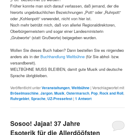
Früher konnte man sich darauf verlassen, daß jemand, der die
hierorts ungebräuchlichen Bezeichnungen „Pott“ oder „Ruhrpott“
oder „Kohlenpott“ verwendet, nicht von hier ist.
Noch mehr betrübt mich, daß von allerlei Regionaldirektoren,
Oberbürgermeistern und sogar einer Landesministerin
„Grubworte“ (statt Grußworte) beigegeben wurden.
Wollen Sie dieses Buch haben? Dann bestellen Sie es nirgendwo
anders als in der
Buchhandlung Weltbühne
(für Sie abhol- bzw.
versandbereit).
WELTBÜHNE MUSS BLEIBEN, damit gute Musik und deutsche
Sprache übrigbleiben.
Veröffentlicht unter
Veranstaltungen
,
Weltbühne
|
Verschlagwortet mit
Bröselmaschine
,
Jargon
,
Musik
,
Ostermarsch
,
Pop
,
Rock and Roll
,
Ruhrgebiet
,
Sprache
,
UZ-Pressefest
|
1
Antwort
Sosoo! Jajaa! 37 Jahre
Esoterik für die Allerdööfsten