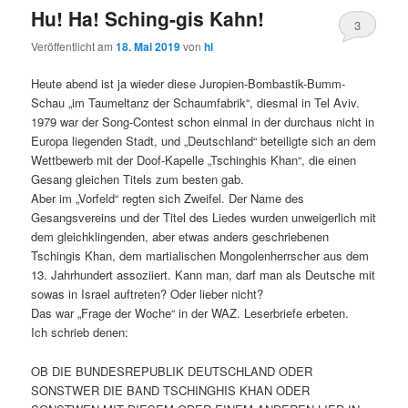
Hu! Ha! Sching-gis Kahn!
3
Veröffentlicht am
18. Mai 2019
von
hl
Heute abend ist ja wieder diese Juropien-Bombastik-Bumm-
Schau „im Taumeltanz der Schaumfabrik“, diesmal in Tel Aviv.
1979 war der Song-Contest schon einmal in der durchaus nicht in
Europa liegenden Stadt, und „Deutschland“ beteiligte sich an dem
Wettbewerb mit der Doof-Kapelle „Tschinghis Khan“, die einen
Gesang gleichen Titels zum besten gab.
Aber im „Vorfeld“ regten sich Zweifel. Der Name des
Gesangsvereins und der Titel des Liedes wurden unweigerlich mit
dem gleichklingenden, aber etwas anders geschriebenen
Tschingis Khan, dem martialischen Mongolenherrscher aus dem
13. Jahrhundert assoziiert. Kann man, darf man als Deutsche mit
sowas in Israel auftreten? Oder lieber nicht?
Das war „Frage der Woche“ in der WAZ. Leserbriefe erbeten.
Ich schrieb denen:
OB DIE BUNDESREPUBLIK DEUTSCHLAND ODER
SONSTWER DIE BAND TSCHINGHIS KHAN ODER