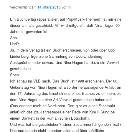
Veröffentlicht am
14. März 2015
von
hl
Ein Buchverlag (spezialisiert auf Pop-Musik-Themen) hat mir eine
dieser E-mails geschickt. Mir wird mitgeteilt, daß Nina Hagen 60
Jahre alt geworden ist.
Aha.
Und?
Ja, in dem Verlag ist ein Buch erschienen, von oder über Udo
Lindenberg. Irgenzone Sammlung von Udo-Lindenberg-
Aussprüchen oder sowas. Und Nina Hagen hat dazu ein Vorwort
geschrieben.
Soso.
Ich schau im VLB nach. Das Buch ist 1998 erschienen. Der 60.
Geburtstag von Nina Hagen ist also der herausragende Anlaß, an
den 17. Jahrestag des Erscheinens eines Buches zu erinnern, zu
dem Nina Hagen so eine Art Vorwort geschrieben haben soll.
(Das erinnert mich an Nordkorea. Dort gibt es einen Staatsakt
anläßlich des 23. Jahrestages einer Rede von Kim Il Sung bei
einem Bankett in der Rumänischen Botschaft).
Und was hat sie geschrieben? Einen zusammenhängenden Text?
Das nun gerade nicht, sondern allerhand über „göttliche