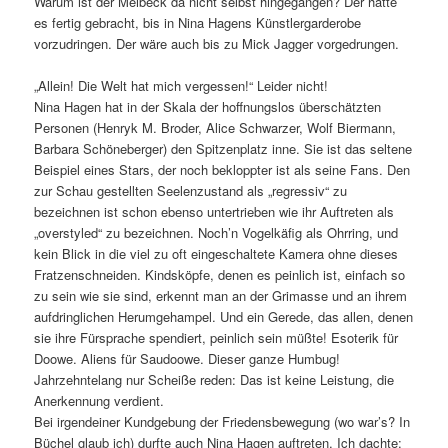
Warum ist der Meibeck da nicht selbst hingegangen? Der hätte
es fertig gebracht, bis in Nina Hagens Künstlergarderobe
vorzudringen. Der wäre auch bis zu Mick Jagger vorgedrungen.
„Allein! Die Welt hat mich vergessen!“ Leider nicht!
Nina Hagen hat in der Skala der hoffnungslos überschätzten
Personen (Henryk M. Broder, Alice Schwarzer, Wolf Biermann,
Barbara Schöneberger) den Spitzenplatz inne. Sie ist das seltene
Beispiel eines Stars, der noch bekloppter ist als seine Fans. Den
zur Schau gestellten Seelenzustand als „regressiv“ zu
bezeichnen ist schon ebenso untertrieben wie ihr Auftreten als
„overstyled“ zu bezeichnen. Noch’n Vogelkäfig als Ohrring, und
kein Blick in die viel zu oft eingeschaltete Kamera ohne dieses
Fratzenschneiden. Kindsköpfe, denen es peinlich ist, einfach so
zu sein wie sie sind, erkennt man an der Grimasse und an ihrem
aufdringlichen Herumgehampel. Und ein Gerede, das allen, denen
sie ihre Fürsprache spendiert, peinlich sein müßte! Esoterik für
Doowe. Aliens für Saudoowe. Dieser ganze Humbug!
Jahrzehntelang nur Scheiße reden: Das ist keine Leistung, die
Anerkennung verdient.
Bei irgendeiner Kundgebung der Friedensbewegung (wo war’s? In
Büchel glaub ich) durfte auch Nina Hagen auftreten. Ich dachte: