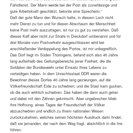
Fahrdienst. Der Mann werde bei der Post als zuverlässige und
gute Arbeitskraft geschätzt, betonte eine Sprecherin.“
Daß der gute Mann den Wunsch hatte, in diesem Loch nicht
mehr Dienst zu tun und für diesen Abschaum der Menschheit
keine Post mehr auszutragen, ist nur zu gut zu verstehen. Daß
dieses Kaff aber nicht zur Strafe in Dreckdorf umbenannt und für
drei Monate vom Postverkehr ausgeschlossen wird bei
anschließender Verdoppelung des Portos, ist mir unbegreiflich.
Das Dorf liegt im Süden Thüringens, befand sich also 40 Jahre
lang außerhalb des Geltungsbereichs jener Freiheit, die die
Soldaten der Bundeswehr unter Einsatz ihres Lebens zu
verteidigen haben. In dem Unrechtsstaat DDR waren die
Bewohner dieses Dorfes 40 Jahre lang gezwungen, auf die
Völkerfreundschaft Eide zu schwören; und die Stasi kam gucken,
ob die auch wirklich schwören. Das haben die dann auch getan
und dabei mit den Zähnen geknirscht. Aber ungebrochen blieb
ihre Hoffnung, eines Tages der Freundschaft der Völker
abzuschwören und endlich zu ihrem nationalen Wesen
zurückzukehren, welches seinen höchsten Ausdruck darin findet,
daß sie jemanden, der nach dem Weg fragt, absichtlich in die Irre
führen.