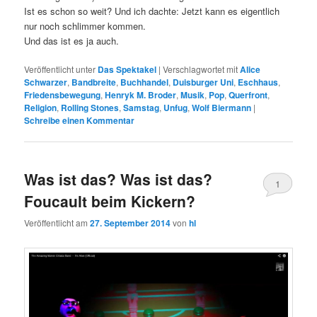
Ist es schon so weit? Und ich dachte: Jetzt kann es eigentlich
nur noch schlimmer kommen.
Und das ist es ja auch.
Veröffentlicht unter
Das Spektakel
|
Verschlagwortet mit
Alice
Schwarzer
,
Bandbreite
,
Buchhandel
,
Duisburger Uni
,
Eschhaus
,
Friedensbewegung
,
Henryk M. Broder
,
Musik
,
Pop
,
Querfront
,
Religion
,
Rolling Stones
,
Samstag
,
Unfug
,
Wolf Biermann
|
Schreibe einen Kommentar
Was ist das? Was ist das?
1
Foucault beim Kickern?
Veröffentlicht am
27. September 2014
von
hl