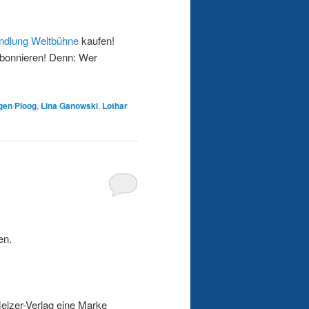
ndlung Weltbühne
kaufen!
Abonnieren! Denn: Wer
gen Ploog
,
Lina Ganowski
,
Lothar
en.
elzer-Verlag eine Marke