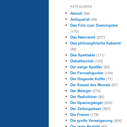
KATEGORIEN
Aktuell
(84)
Antiquariat
(48)
Das Foto zum Zwanzigsten
(170)
Das Naturwerk
(237)
Das philosophische Kabarett
(85)
Das Spektakel
(171)
Debattierclub
(123)
Der ewige Spießer
(90)
Der Fernsehgucker
(104)
Der fliegende Koffer
(71)
Der Kessel des Monats
(87)
Der Metzger
(274)
Der Radiohörer
(80)
Der Spaziergänger
(233)
Der Zeitungsleser
(397)
Die Frauen
(178)
Die große Verweigerung
(604)
Die reale Realität
(60)