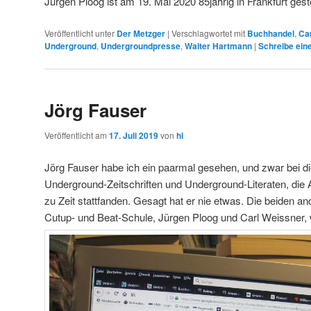
Jürgen Ploog ist am 19. Mai 2020 85jährig in Frankfurt gest
Veröffentlicht unter
Der Metzger
|
Verschlagwortet mit
Buchhandel
,
Ca
Underground
,
Undergroundpresse
,
Walter Hartmann
|
Schreibe ei
Jörg Fauser
Veröffentlicht am
17. Juli 2019
von
hl
Jörg Fauser habe ich ein paarmal gesehen, und zwar bei d
Underground-Zeitschriften und Underground-Literaten, die 
zu Zeit stattfanden. Gesagt hat er nie etwas. Die beiden an
Cutup- und Beat-Schule, Jürgen Ploog und Carl Weissner, 