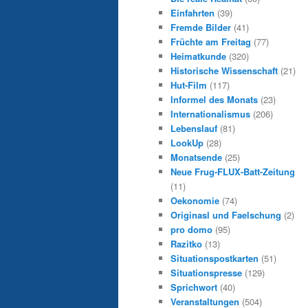
Einfahrten
(39)
Fremde Bilder
(41)
Früchte am Freitag
(77)
Heimatkunde
(320)
Historische Wissenschaft
(21)
Hut-Film
(117)
Informel des Monats
(23)
Internationalismus
(206)
Lebenslauf
(81)
LookUp
(28)
Monatsende
(25)
Neue Frug-FLUX-Batt-Zeitung
(11)
Oekonomie
(74)
Originasl und Faelschung
(2)
pro domo
(95)
Razitko
(13)
Situationspostkarten
(51)
Situationspresse
(129)
Sprichwort
(40)
Veranstaltungen
(504)