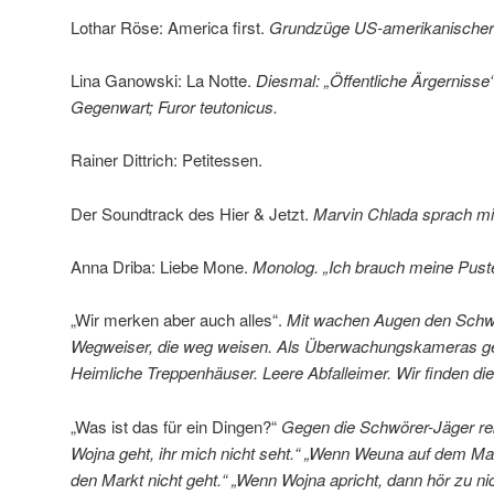
Lothar Röse: America first.
Grundzüge US-amerikanischer A
Lina Ganowski: La Notte.
Diesmal: „Öffentliche Ärgernisse
Gegenwart; Furor teutonicus.
Rainer Dittrich: Petitessen.
Der Soundtrack des Hier & Jetzt.
Marvin Chlada sprach mi
Anna Driba: Liebe Mone.
Monolog. „Ich brauch meine Pust
„Wir merken aber auch alles“.
Mit wachen Augen den Schwö
Wegweiser, die weg weisen. Als Überwachungskameras ge
Heimliche Treppenhäuser. Leere Abfalleimer. Wir finden di
„Was ist das für ein Dingen?“
Gegen die Schwörer-Jäger rebe
Wojna geht, ihr mich nicht seht.“ „Wenn Weuna auf dem Mar
den Markt nicht geht.“ „Wenn Wojna apricht, dann hör zu nic