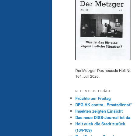
Der Metzger. Das neueste Heft Nr.
164, Juli 2026.
NEUESTE BEITRÄGE
Früchte am Freitag
DFG-VK contra „Ersatzdienst“
Insekten zeigten Einsicht
Das neue DISS-Journal ist da
Holt euch die Stadt zurück
(104-109)