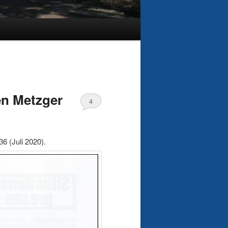
n Metzger
4
6 (Juli 2020).