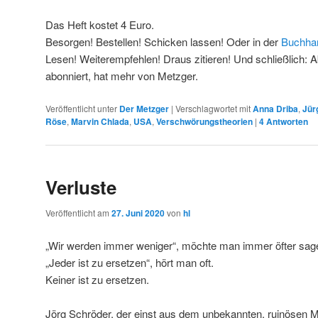
Das Heft kostet 4 Euro.
Besorgen! Bestellen! Schicken lassen! Oder in der
Buchha
Lesen! Weiterempfehlen! Draus zitieren! Und schließlich: 
abonniert, hat mehr von Metzger.
Veröffentlicht unter
Der Metzger
|
Verschlagwortet mit
Anna Driba
,
Jür
Röse
,
Marvin Chlada
,
USA
,
Verschwörungstheorien
|
4
Antworten
Verluste
Veröffentlicht am
27. Juni 2020
von
hl
„Wir werden immer weniger“, möchte man immer öfter sag
„Jeder ist zu ersetzen“, hört man oft.
Keiner ist zu ersetzen.
Jörg Schröder, der einst aus dem unbekannten, ruinösen M