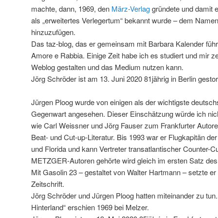
machte, dann, 1969, den
März-Verlag
gründete und damit e
als „erweitertes Verlegertum“ bekannt wurde – dem Nam
hinzuzufügen.
Das taz-blog, das er gemeinsam mit Barbara Kalender führt
Amore e Rabbia. Einige Zeit habe ich es studiert und mir z
Weblog gestalten und das Medium nutzen kann.
Jörg Schröder ist am 13. Juni 2020 81jährig in Berlin gesto
Jürgen Ploog wurde von einigen als der wichtigste deutschs
Gegenwart angesehen. Dieser Einschätzung würde ich nich
wie Carl Weissner und Jörg Fauser zum Frankfurter Autore
Beat- und Cut-up-Literatur. Bis 1993 war er Flugkapitän der 
und Florida und kann Vertreter transatlantischer Counter-C
METZGER-Autoren gehörte wird gleich im ersten Satz des 
Mit Gasolin 23 – gestaltet von Walter Hartmann – setzte 
Zeitschrift.
Jörg Schröder und Jürgen Ploog hatten miteinander zu tun
Hinterland“ erschien 1969 bei Melzer.