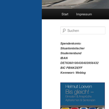
Hauptmenü
Start
Impressum
S
u
c
h
Spendenkonto:
e
Situationistischer
n
Studentenbund
IBAN
DE76360100430403956432
BIC PBNKDEFF
Kennwort: Weblog