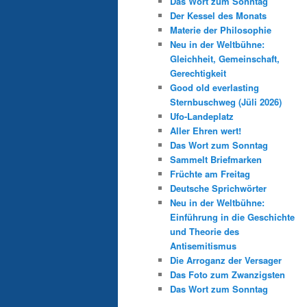
Das Wort zum Sonntag
Der Kessel des Monats
Materie der Philosophie
Neu in der Weltbühne:
Gleichheit, Gemeinschaft,
Gerechtigkeit
Good old everlasting
Sternbuschweg (Jüli 2026)
Ufo-Landeplatz
Aller Ehren wert!
Das Wort zum Sonntag
Sammelt Briefmarken
Früchte am Freitag
Deutsche Sprichwörter
Neu in der Weltbühne:
Einführung in die Geschichte
und Theorie des
Antisemitismus
Die Arroganz der Versager
Das Foto zum Zwanzigsten
Das Wort zum Sonntag