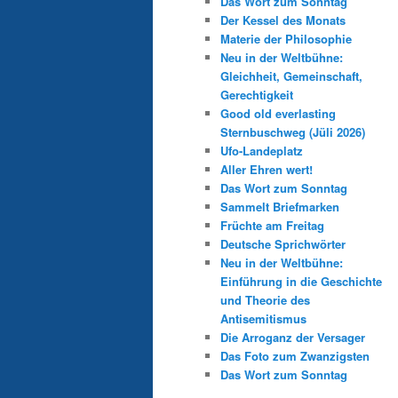
Das Wort zum Sonntag
Der Kessel des Monats
Materie der Philosophie
Neu in der Weltbühne:
Gleichheit, Gemeinschaft,
Gerechtigkeit
Good old everlasting
Sternbuschweg (Jüli 2026)
Ufo-Landeplatz
Aller Ehren wert!
Das Wort zum Sonntag
Sammelt Briefmarken
Früchte am Freitag
Deutsche Sprichwörter
Neu in der Weltbühne:
Einführung in die Geschichte
und Theorie des
Antisemitismus
Die Arroganz der Versager
Das Foto zum Zwanzigsten
Das Wort zum Sonntag