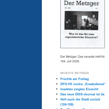
Der Metzger. Das neueste Heft Nr.
164, Juli 2026.
NEUESTE BEITRÄGE
Früchte am Freitag
DFG-VK contra „Ersatzdienst“
Insekten zeigten Einsicht
Das neue DISS-Journal ist da
Holt euch die Stadt zurück
(104-109)