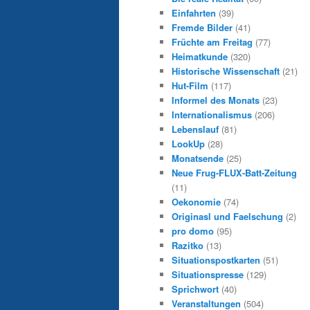
Einfahrten
(39)
Fremde Bilder
(41)
Früchte am Freitag
(77)
Heimatkunde
(320)
Historische Wissenschaft
(21)
Hut-Film
(117)
Informel des Monats
(23)
Internationalismus
(206)
Lebenslauf
(81)
LookUp
(28)
Monatsende
(25)
Neue Frug-FLUX-Batt-Zeitung
(11)
Oekonomie
(74)
Originasl und Faelschung
(2)
pro domo
(95)
Razitko
(13)
Situationspostkarten
(51)
Situationspresse
(129)
Sprichwort
(40)
Veranstaltungen
(504)