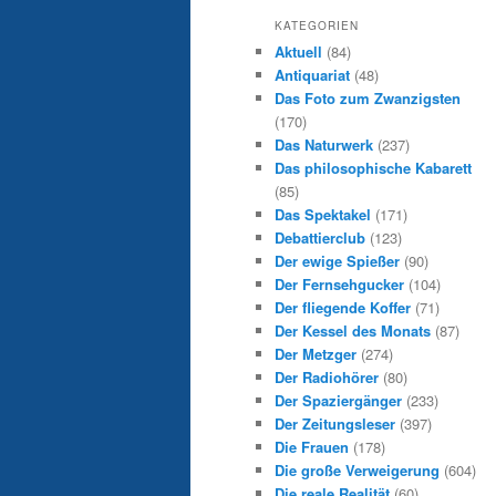
KATEGORIEN
Aktuell
(84)
Antiquariat
(48)
Das Foto zum Zwanzigsten
(170)
Das Naturwerk
(237)
Das philosophische Kabarett
(85)
Das Spektakel
(171)
Debattierclub
(123)
Der ewige Spießer
(90)
Der Fernsehgucker
(104)
Der fliegende Koffer
(71)
Der Kessel des Monats
(87)
Der Metzger
(274)
Der Radiohörer
(80)
Der Spaziergänger
(233)
Der Zeitungsleser
(397)
Die Frauen
(178)
Die große Verweigerung
(604)
Die reale Realität
(60)