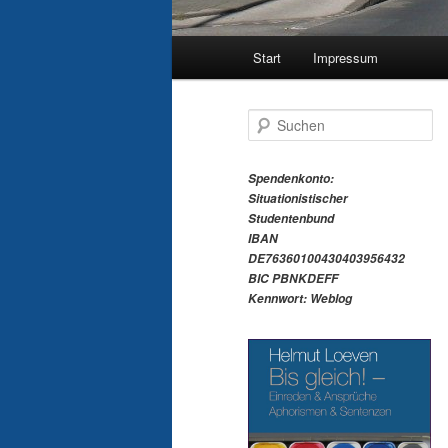
Hauptmenü
Start
Impressum
S
u
c
h
Spendenkonto:
e
Situationistischer
n
Studentenbund
IBAN
DE76360100430403956432
BIC PBNKDEFF
Kennwort: Weblog