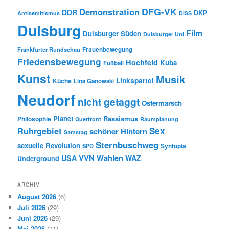
DFG-VK
Demonstration
DDR
DKP
Antisemitismus
DISS
Duisburg
Film
Duisburger Süden
Duisburger Uni
Frauenbewegung
Frankfurter Rundschau
Friedensbewegung
Hochfeld
Kuba
Fußball
Kunst
Musik
Linkspartei
Küche
Lina Ganowski
Neudorf
nicht getaggt
Ostermarsch
Planet
Rassismus
Philosophie
Querfront
Raumplanung
Ruhrgebiet
Sex
schöner Hintern
Samstag
Sternbuschweg
sexuelle Revolution
Syntopia
SPD
VVN
Wahlen
USA
WAZ
Underground
ARCHIV
August 2026
(6)
Juli 2026
(29)
Juni 2026
(29)
Mai 2026
(31)