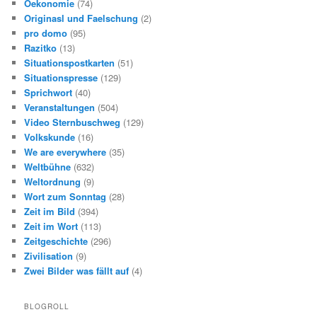
Oekonomie
(74)
Originasl und Faelschung
(2)
pro domo
(95)
Razitko
(13)
Situationspostkarten
(51)
Situationspresse
(129)
Sprichwort
(40)
Veranstaltungen
(504)
Video Sternbuschweg
(129)
Volkskunde
(16)
We are everywhere
(35)
Weltbühne
(632)
Weltordnung
(9)
Wort zum Sonntag
(28)
Zeit im Bild
(394)
Zeit im Wort
(113)
Zeitgeschichte
(296)
Zivilisation
(9)
Zwei Bilder was fällt auf
(4)
BLOGROLL