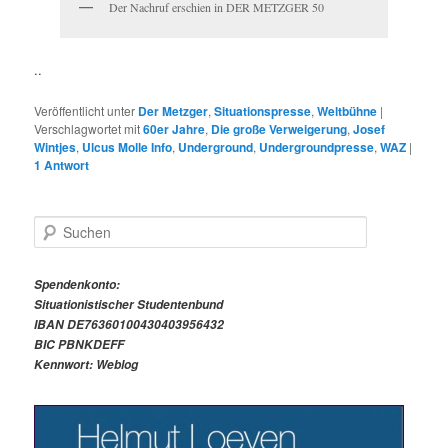
Der Nachruf erschien in DER METZGER 50
..
Veröffentlicht unter
Der Metzger
,
Situationspresse
,
Weltbühne
|
Verschlagwortet mit
60er Jahre
,
Die große Verweigerung
,
Josef
Wintjes
,
Ulcus Molle Info
,
Underground
,
Undergroundpresse
,
WAZ
|
1
Antwort
S
u
c
h
Spendenkonto:
e
Situationistischer Studentenbund
n
IBAN DE76360100430403956432
BIC PBNKDEFF
Kennwort: Weblog