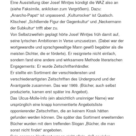
Eine Ausstellung über Josef Wintjes kündigt die WAZ also an
(siehe Faksimile, anklicken zum Vergrößern). Dazu:
„Anarcho-Papst“ ist unpassend. „Kulturrocker“ ist Quatsch.
Klischee! „Schillernde Figur der Gegenkultur“ und „Neckermann
der Subkultur“ trifft aber zu.
Von Selbstzweifeln geplagt hörte Josef Wintjes früh damit auf,
seine lyrischen Ambitionen in Verse umzusetzen. (Dabei war der
wortgewandte und sprachgewaltige Mann gewiß begabter als die
meisten Dichter, die er förderte). Er resignierte nicht einfach,
sondern fand eine andere und wirksamere Methode literarischen
Engagements: Er wurde Zeitschriftenhändler.
Er stellte ein Sortiment der verschiedensten und
verschiedenartigsten Zeitschriften des Underground und der
Avantgarde zusammen. Das war 1969. (Bücher, auch selbst
produzierte, kamen erst später ins Angebot).
Das Ulcus-Molle-Info (ein absichtlich unsinniger Name) war
ursprünglich eine knapp kommentierte Angebotsliste
opponierender Zeitschriften, die an keinem Kiosk hätten
gefunden werden können. Die später das Sortiment erweiternden
Bücher wurden mit dem treffenden Slogan „Bücher, die man
sonst nicht findet“ angeboten.