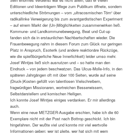
Sein enormes Verdienst war es nicht allein, daß er vielen
Editionen und Ideenträgern Wege zum Publikum öffnete, sondern
unterschiedliche Strömungen – vom „ultracosmischen Törn“ über
radikallinke Verweigerung bis zum avantgardistischen Experiment
– auf einem Markt der (Un-)Möglichkeiten zusammenwirken ließ.
Kommune- und Landkommunebewegung, Beat und Cut-up
fanden sich da in erstaunlichen Nachbartschaften wieder. Die
Frauenbewegung nahm in diesem Forum zum Glück nur geringen
Platz in Anspruch, Esoterik (und andere reaktionäre Rückzüge,
wie die spießbürgerliche Neue Innerlichkeit) leider umso mehr.
Josef Wintjes ließ sich ausnutzen und – so hatte man den
Eindruck – von jedem beschwatzen. Das Ulcus-Molle-Info, in den
späteren Jahrgängen oft mit über 100 Seiten, wurde auf seine
(Druck-)Kosten gefüllt von talentlosen Vielschreibern,
fragwürdigen Missionaren, wortreichen Besserwissern,
Selbstdarstellern und komischen Heiligen.
Ich konnte Josef Wintjes einiges verdanken. Er mir allerdings
auch.
Wenn eine neue METZGER-Ausgabe erschien, habe ich die 60
Exemplare nicht mit der Post nach Bottrop geschickt. Ich bin
hingefahren. Der wußte viel und konnte mir viel wertvolle
Informationen geben: wer ist pleite, wer hat sich mit wem