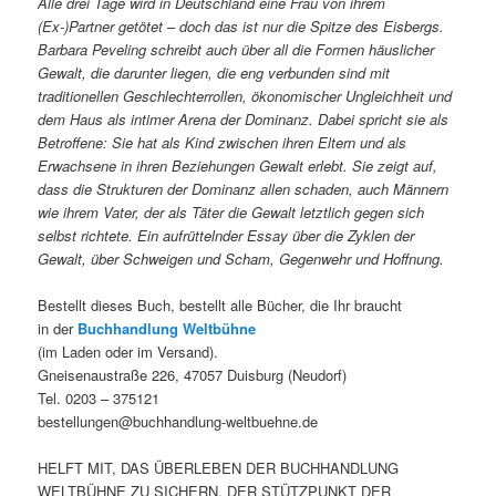
Alle drei Tage wird in Deutschland eine Frau von ihrem
(Ex-)Partner getötet – doch das ist nur die Spitze des Eisbergs.
Barbara Peveling schreibt auch über all die Formen häuslicher
Gewalt, die darunter liegen, die eng verbunden sind mit
traditionellen Geschlechterrollen, ökonomischer Ungleichheit und
dem Haus als intimer Arena der Dominanz. Dabei spricht sie als
Betroffene: Sie hat als Kind zwischen ihren Eltern und als
Erwachsene in ihren Beziehungen Gewalt erlebt. Sie zeigt auf,
dass die Strukturen der Dominanz allen schaden, auch Männern
wie ihrem Vater, der als Täter die Gewalt letztlich gegen sich
selbst richtete. Ein aufrüttelnder Essay über die Zyklen der
Gewalt, über Schweigen und Scham, Gegenwehr und Hoffnung.
Bestellt dieses Buch, bestellt alle Bücher, die Ihr braucht
in der
Buchhandlung Weltbühne
(im Laden oder im Versand).
Gneisenaustraße 226, 47057 Duisburg (Neudorf)
Tel. 0203 – 375121
bestellungen@buchhandlung-weltbuehne.de
HELFT MIT, DAS ÜBERLEBEN DER BUCHHANDLUNG
WELTBÜHNE ZU SICHERN. DER STÜTZPUNKT DER