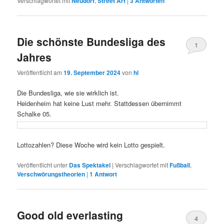
Verschlagwortet mit
Neudorf
,
Street Art
|
3
Antworten
Die schönste Bundesliga des
1
Jahres
Veröffentlicht am
19. September 2024
von
hl
Die Bundesliga, wie sie wirklich ist.
Heidenheim hat keine Lust mehr. Stattdessen übernimmt
Schalke 05.
Lottozahlen? Diese Woche wird kein Lotto gespielt.
Veröffentlicht unter
Das Spektakel
|
Verschlagwortet mit
Fußball
,
Verschwörungstheorien
|
1
Antwort
Good old everlasting
4