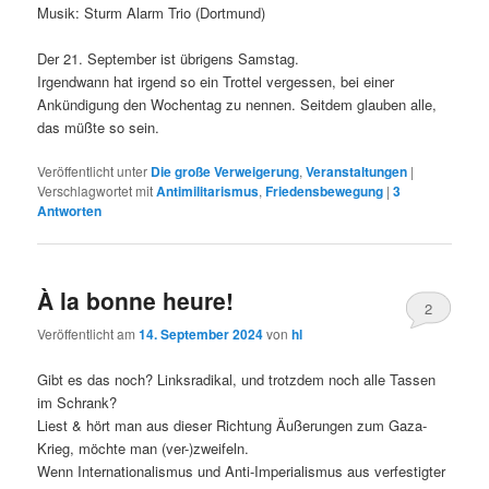
Musik: Sturm Alarm Trio (Dortmund)
Der 21. September ist übrigens Samstag.
Irgendwann hat irgend so ein Trottel vergessen, bei einer
Ankündigung den Wochentag zu nennen. Seitdem glauben alle,
das müßte so sein.
Veröffentlicht unter
Die große Verweigerung
,
Veranstaltungen
|
Verschlagwortet mit
Antimilitarismus
,
Friedensbewegung
|
3
Antworten
À la bonne heure!
2
Veröffentlicht am
14. September 2024
von
hl
Gibt es das noch? Linksradikal, und trotzdem noch alle Tassen
im Schrank?
Liest & hört man aus dieser Richtung Äußerungen zum Gaza-
Krieg, möchte man (ver-)zweifeln.
Wenn Internationalismus und Anti-Imperialismus aus verfestigter