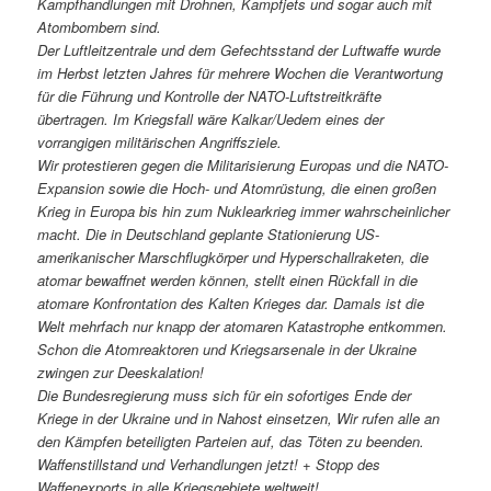
Kampfhandlungen mit Drohnen, Kampfjets und sogar auch mit
Atombombern sind.
Der Luftleitzentrale und dem Gefechtsstand der Luftwaffe wurde
im Herbst letzten Jahres für mehrere Wochen die Verantwortung
für die Führung und Kontrolle der NATO-Luftstreitkräfte
übertragen. Im Kriegsfall wäre Kalkar/Uedem eines der
vorrangigen militärischen Angriffsziele.
Wir protestieren gegen die Militarisierung Europas und die NATO-
Expansion sowie die Hoch- und Atomrüstung, die einen großen
Krieg in Europa bis hin zum Nuklearkrieg immer wahrscheinlicher
macht. Die in Deutschland geplante Stationierung US-
amerikanischer Marschflugkörper und Hyperschallraketen, die
atomar bewaffnet werden können, stellt einen Rückfall in die
atomare Konfrontation des Kalten Krieges dar. Damals ist die
Welt mehrfach nur knapp der atomaren Katastrophe entkommen.
Schon die Atomreaktoren und Kriegsarsenale in der Ukraine
zwingen zur Deeskalation!
Die Bundesregierung muss sich für ein sofortiges Ende der
Kriege in der Ukraine und in Nahost einsetzen, Wir rufen alle an
den Kämpfen beteiligten Parteien auf, das Töten zu beenden.
Waffenstillstand und Verhandlungen jetzt! + Stopp des
Waffenexports in alle Kriegsgebiete weltweit!