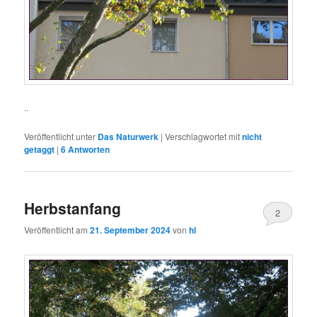
..
Veröffentlicht unter
Das Naturwerk
|
Verschlagwortet mit
nicht
getaggt
|
6
Antworten
Herbstanfang
2
Veröffentlicht am
21. September 2024
von
hl