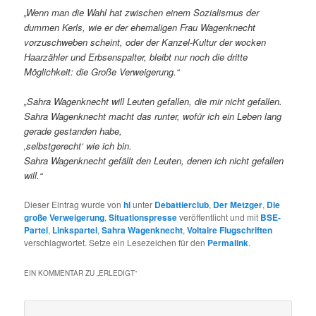
„Wenn man die Wahl hat zwischen einem Sozialismus der
dummen Kerls, wie er der ehemaligen Frau Wagenknecht
vorzuschweben scheint, oder der Kanzel-Kultur der wocken
Haarzähler und Erbsenspalter, bleibt nur noch die dritte
Möglichkeit: die Große Verweigerung.“
„Sahra Wagenknecht will Leuten gefallen, die mir nicht gefallen.
Sahra Wagenknecht macht das runter, wofür ich ein Leben lang
gerade gestanden habe,
‚selbstgerecht‘ wie ich bin.
Sahra Wagenknecht gefällt den Leuten, denen ich nicht gefallen
will.“
Dieser Eintrag wurde von
hl
unter
Debattierclub
,
Der Metzger
,
Die
große Verweigerung
,
Situationspresse
veröffentlicht und mit
BSE-
Partei
,
Linkspartei
,
Sahra Wagenknecht
,
Voltaire Flugschriften
verschlagwortet. Setze ein Lesezeichen für den
Permalink
.
EIN KOMMENTAR ZU „
ERLEDIGT
“