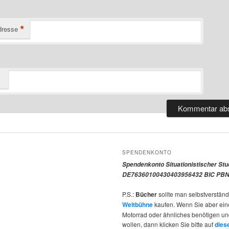
*
dresse
SPENDENKONTO
Spendenkonto Situationistischer St
DE76360100430403956432 BIC PBN
P.S.:
Bücher
sollte man selbstverständ
Weltbühne
kaufen. Wenn Sie aber ein
Motorrad oder ähnliches benötigen u
wollen, dann klicken Sie bitte auf
dies