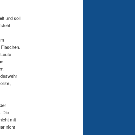
t und soll
rsteht
dem
 Flaschen.
 Leute
nd
en.
ndeswehr
lizei,
der
. Die
nicht mit
ar nicht