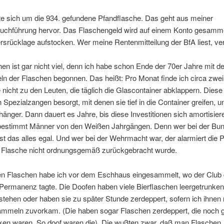
te sich um die 934. gefundene Pfandflasche. Das geht aus meiner
uchführung hervor. Das Flaschengeld wird auf einem Konto gesammel
rsrücklage aufstocken. Wer meine Rentenmitteilung der BfA liest, ve
en ist gar nicht viel, denn ich habe schon Ende der 70er Jahre mit 
n der Flaschen begonnen. Das heißt: Pro Monat finde ich circa zwei
 nicht zu den Leuten, die täglich die Glascontainer abklappern. Diese
 Spezialzangen besorgt, mit denen sie tief in die Container greifen, u
änger. Dann dauert es Jahre, bis diese Investitionen sich amortisier
bestimmt Männer von den Weißen Jahrgängen. Denn wer bei der Bu
st das alles egal. Und wer bei der Wehrmacht war, der alarmiert die Po
 Flasche nicht ordnungsgemäß zurückgebracht wurde.
en Flaschen habe ich vor dem Eschhaus eingesammelt, wo der Club 
Permanenz tagte. Die Doofen haben viele Bierflaschen leergetrunken
 stehen oder haben sie zu später Stunde zerdeppert, sofern ich ihnen 
mmeln zuvorkam. (Die haben sogar Flaschen zerdeppert, die noch g
nken waren. So doof waren die). Die wußten zwar, daß man Flaschen