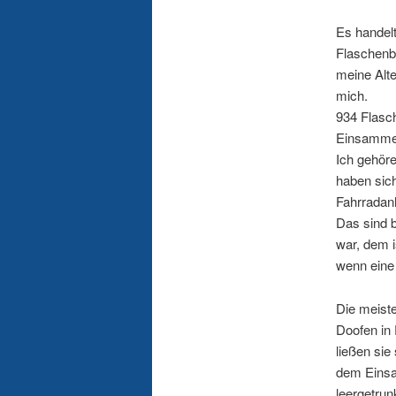
Es handel
Flaschenb
meine Alte
mich.
934 Flasch
Einsammel
Ich gehöre
haben sich
Fahrradanh
Das sind 
war, dem i
wenn eine
Die meist
Doofen in 
ließen sie
dem Einsa
leergetru