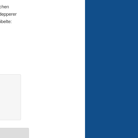
schen
rdepperer
belte: