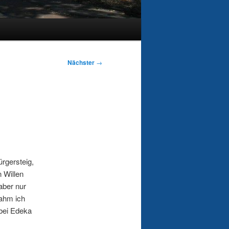
Nächster
→
rgersteig,
 Willen
aber nur
nahm ich
 bei Edeka