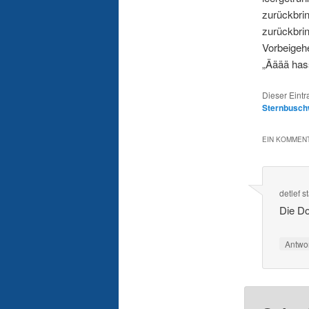
zurückbrin
zurückbrin
Vorbeigeh
„Ääää has
Dieser Eint
Sternbusc
EIN KOMMENT
detlef 
Die Do
Antwo