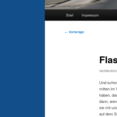
Hauptmenü
Start
Impressum
Beitragsnavigation
←
Vorheriger
Fla
Veröffentlic
Und schon 
mitten im
haben, dan
dann, wenn
sie mit un
auf dem S