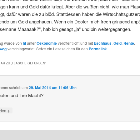
gen kann und Geld dafür kriegt. Aber die wußten nicht, wie man Fla
gt, dafür waren die zu blöd. Stattdessen haben die Wirtschaftsgutze
ende um Geld angehauen. Wenn ein Doofer mich frech grinsend anpö
semane Maaaaak?“, hab ich gesagt „ja“ und bin weitergegangen.
rag wurde von
hl
unter
Oekonomie
veröffentlicht und mit
Eschhaus
,
Geld
,
Rente
,
hweg
verschlagwortet. Setze ein Lesezeichen für den
Permalink
.
AR ZU „
FLASCHE GEFUNDEN
“
stamm
schrieb
am
29. Mai 2014 um 11:06 Uhr
:
ofen und ihre Macht?
↓
rten