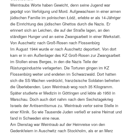
Weintraubs Worte haben Gewicht, denn seine Jugend war
geprägt von Verfolgung und Mord. Aufgewachsen in einer armen
jüdischen Familie im polnischen Łódź, erlebte er als 14-Jähriger
die Einrichtung des jüdischen Ghettos durch die Nazis. Er
erinnert sich an Leichen, die auf der Straße lagen, an den
ständigen Hunger und an seine Zwangsarbeit in einer Werkstatt.
Von Auschwitz nach Groß-Rosen nach Flossenbürg
Im August 1944 wurde er nach Auschwitz deportiert. Von dort
kam er in ein Außenlager des KZ Groß-Rosen zur Zwangsarbeit
im Stollen eines Berges, in den die Nazis Teile der
Rüstungsindustrie verlagerten. Die Torturen gingen im KZ
Flossenbürg weiter und endeten im Schwarzwald. Dort hatten
sich die SS-Wachen verdrückt, französische Soldaten befreiten
die Überlebenden. Leon Weintraub wog noch 35 Kilogramm.
Später studierte er Medizin in Göttingen und lebte ab 1950 in
Warschau. Doch auch dort nahm nach dem Sechstagekrieg
Israels der Antisemitismus zu. Weintraub verlor seine Stelle in
einer Klinik. So wie Tausende Juden verließ er seine Heimat und
fand in Schweden eine neue.
Am Dienstag war Weintraub auf der Heimreise von den
Gedenkfeiern in Auschwitz nach Stockholm, als er an Merz