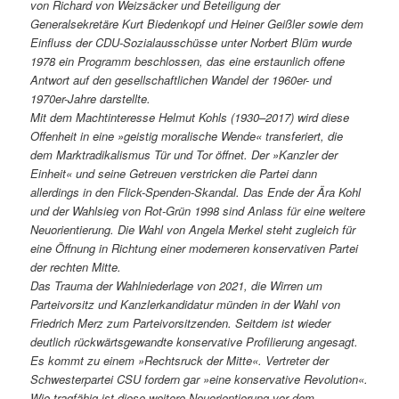
von Richard von Weizsäcker und Beteiligung der
Generalsekretäre Kurt Biedenkopf und Heiner Geißler sowie dem
Einfluss der CDU-Sozialausschüsse unter Norbert Blüm wurde
1978 ein Programm beschlossen, das eine erstaunlich offene
Antwort auf den gesellschaftlichen Wandel der 1960er- und
1970er-Jahre darstellte.
Mit dem Machtinteresse Helmut Kohls (1930–2017) wird diese
Offenheit in eine »geistig moralische Wende« transferiert, die
dem Marktradikalismus Tür und Tor öffnet. Der »Kanzler der
Einheit« und seine Getreuen verstricken die Partei dann
allerdings in den Flick-Spenden-Skandal. Das Ende der Ära Kohl
und der Wahlsieg von Rot-Grün 1998 sind Anlass für eine weitere
Neuorientierung. Die Wahl von Angela Merkel steht zugleich für
eine Öffnung in Richtung einer moderneren konservativen Partei
der rechten Mitte.
Das Trauma der Wahlniederlage von 2021, die Wirren um
Parteivorsitz und Kanzlerkandidatur münden in der Wahl von
Friedrich Merz zum Parteivorsitzenden. Seitdem ist wieder
deutlich rückwärtsgewandte konservative Profilierung angesagt.
Es kommt zu einem »Rechtsruck der Mitte«. Vertreter der
Schwesterpartei CSU fordern gar »eine konservative Revolution«.
Wie tragfähig ist diese weitere Neuorientierung vor dem