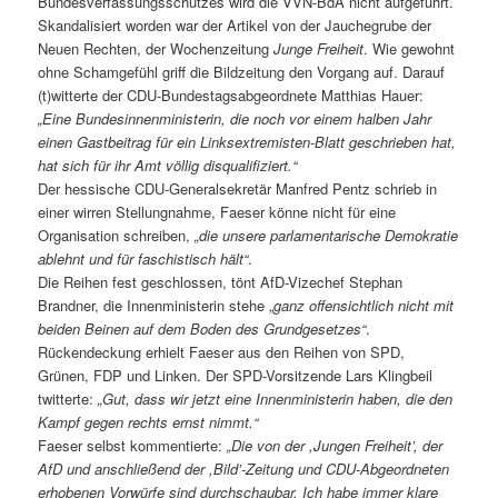
Bundesverfassungsschutzes wird die VVN-BdA nicht aufgeführt.
Skandalisiert worden war der Artikel von der Jauchegrube der
Neuen Rechten, der Wochenzeitung
Junge Freiheit
. Wie gewohnt
ohne Schamgefühl griff die Bildzeitung den Vorgang auf. Darauf
(t)witterte der CDU-Bundestagsabgeordnete Matthias Hauer:
„Eine Bundesinnenministerin, die noch vor einem halben Jahr
einen Gastbeitrag für ein Linksextremisten-Blatt geschrieben hat,
hat sich für ihr Amt völlig disqualifiziert.“
Der hessische CDU-Generalsekretär Manfred Pentz schrieb in
einer wirren Stellungnahme, Faeser könne nicht für eine
Organisation schreiben,
„die unsere parlamentarische Demokratie
ablehnt und für faschistisch hält“
.
Die Reihen fest geschlossen, tönt AfD-Vizechef Stephan
Brandner, die Innenministerin stehe „
ganz offensichtlich nicht mit
beiden Beinen auf dem Boden des Grundgesetzes“
.
Rückendeckung erhielt Faeser aus den Reihen von SPD,
Grünen, FDP und Linken. Der SPD-Vorsitzende Lars Klingbeil
twitterte:
„Gut, dass wir jetzt eine Innenministerin haben, die den
Kampf gegen rechts ernst nimmt.“
Faeser selbst kommentierte:
„Die von der ,Jungen Freiheit’, der
AfD und anschließend der ,Bild’-Zeitung und CDU-Abgeordneten
erhobenen Vorwürfe sind durchschaubar. Ich habe immer klare