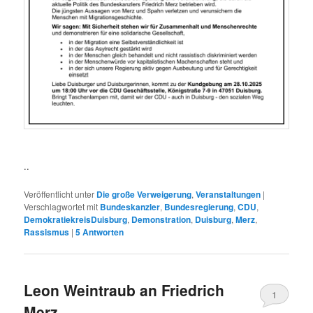
..
Veröffentlicht unter
Die große Verweigerung
,
Veranstaltungen
|
Verschlagwortet mit
Bundeskanzler
,
Bundesregierung
,
CDU
,
DemokratiekreisDuisburg
,
Demonstration
,
Duisburg
,
Merz
,
Rassismus
|
5
Antworten
Leon Weintraub an Friedrich
1
Merz