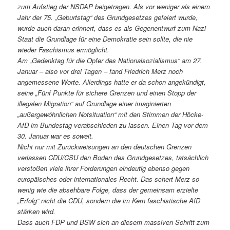
zum Aufstieg der NSDAP beigetragen. Als vor weniger als einem
Jahr der 75. „Geburtstag“ des Grundgesetzes gefeiert wurde,
wurde auch daran erinnert, dass es als Gegenentwurf zum Nazi-
Staat die Grundlage für eine Demokratie sein sollte, die nie
wieder Faschismus ermöglicht.
Am „Gedenktag für die Opfer des Nationalsozialismus“ am 27.
Januar – also vor drei Tagen – fand Friedrich Merz noch
angemessene Worte. Allerdings hatte er da schon angekündigt,
seine „Fünf Punkte für sichere Grenzen und einen Stopp der
illegalen Migration“ auf Grundlage einer imaginierten
„außergewöhnlichen Notsituation“ mit den Stimmen der Höcke-
AfD im Bundestag verabschieden zu lassen. Einen Tag vor dem
30. Januar war es soweit.
Nicht nur mit Zurückweisungen an den deutschen Grenzen
verlassen CDU/CSU den Boden des Grundgesetzes, tatsächlich
verstoßen viele ihrer Forderungen eindeutig ebenso gegen
europäisches oder internationales Recht. Das schert Merz so
wenig wie die absehbare Folge, dass der gemeinsam erzielte
„Erfolg“ nicht die CDU, sondern die im Kern faschistische AfD
stärken wird.
Dass auch FDP und BSW sich an diesem massiven Schritt zum