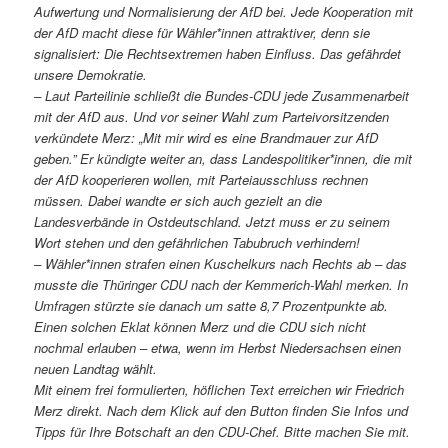
Aufwertung und Normalisierung der AfD bei. Jede Kooperation mit
der AfD macht diese für Wähler*innen attraktiver, denn sie
signalisiert: Die Rechtsextremen haben Einfluss. Das gefährdet
unsere Demokratie.
– Laut Parteilinie schließt die Bundes-CDU jede Zusammenarbeit
mit der AfD aus. Und vor seiner Wahl zum Parteivorsitzenden
verkündete Merz: „Mit mir wird es eine Brandmauer zur AfD
geben.” Er kündigte weiter an, dass Landespolitiker*innen, die mit
der AfD kooperieren wollen, mit Parteiausschluss rechnen
müssen. Dabei wandte er sich auch gezielt an die
Landesverbände in Ostdeutschland. Jetzt muss er zu seinem
Wort stehen und den gefährlichen Tabubruch verhindern!
– Wähler*innen strafen einen Kuschelkurs nach Rechts ab – das
musste die Thüringer CDU nach der Kemmerich-Wahl merken. In
Umfragen stürzte sie danach um satte 8,7 Prozentpunkte ab.
Einen solchen Eklat können Merz und die CDU sich nicht
nochmal erlauben – etwa, wenn im Herbst Niedersachsen einen
neuen Landtag wählt.
Mit einem frei formulierten, höflichen Text erreichen wir Friedrich
Merz direkt. Nach dem Klick auf den Button finden Sie Infos und
Tipps für Ihre Botschaft an den CDU-Chef. Bitte machen Sie mit.