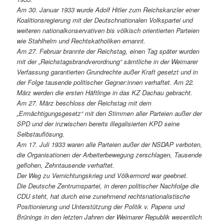
Am 30. Januar 1933 wurde Adolf Hitler zum Reichskanzler einer
Koalitionsregierung mit der Deutschnationalen Volkspartei und
weiteren nationalkonservativen bis völkisch orientierten Parteien
wie Stahlhelm und Rechtskatholiken ernannt.
Am 27. Februar brannte der Reichstag, einen Tag später wurden
mit der „Reichstagsbrandverordnung“ sämtliche in der Weimarer
Verfassung garantierten Grundrechte außer Kraft gesetzt und in
der Folge tausende politischer Gegner:innen verhaftet. Am 22.
März werden die ersten Häftlinge in das KZ Dachau gebracht.
Am 27. März beschloss der Reichstag mit dem
„Ermächtigungsgesetz“ mit den Stimmen aller Parteien außer der
SPD und der inzwischen bereits illegalisierten KPD seine
Selbstauflösung.
Am 17. Juli 1933 waren alle Parteien außer der NSDAP verboten,
die Organisationen der Arbeiterbewegung zerschlagen, Tausende
geflohen, Zehntausende verhaftet.
Der Weg zu Vernichtungskrieg und Völkermord war geebnet.
Die Deutsche Zentrumspartei, in deren politischer Nachfolge die
CDU steht, hat durch eine zunehmend rechtsnationalistische
Positionierung und Unterstützung der Politik v. Papens und
Brünings in den letzten Jahren der Weimarer Republik wesentlich