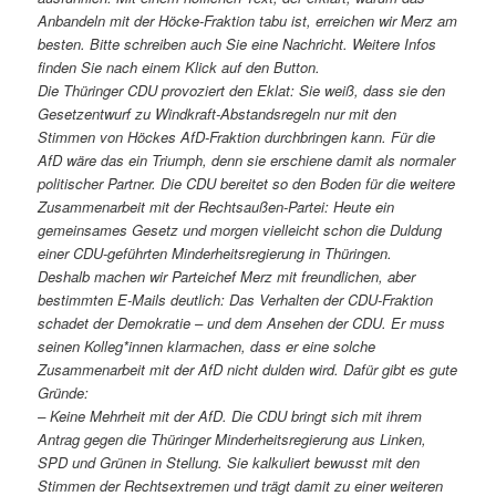
Anbandeln mit der Höcke-Fraktion tabu ist, erreichen wir Merz am
besten. Bitte schreiben auch Sie eine Nachricht. Weitere Infos
finden Sie nach einem Klick auf den Button.
Die Thüringer CDU provoziert den Eklat: Sie weiß, dass sie den
Gesetzentwurf zu Windkraft-Abstandsregeln nur mit den
Stimmen von Höckes AfD-Fraktion durchbringen kann. Für die
AfD wäre das ein Triumph, denn sie erschiene damit als normaler
politischer Partner. Die CDU bereitet so den Boden für die weitere
Zusammenarbeit mit der Rechtsaußen-Partei: Heute ein
gemeinsames Gesetz und morgen vielleicht schon die Duldung
einer CDU-geführten Minderheitsregierung in Thüringen.
Deshalb machen wir Parteichef Merz mit freundlichen, aber
bestimmten E-Mails deutlich: Das Verhalten der CDU-Fraktion
schadet der Demokratie – und dem Ansehen der CDU. Er muss
seinen Kolleg*innen klarmachen, dass er eine solche
Zusammenarbeit mit der AfD nicht dulden wird. Dafür gibt es gute
Gründe:
– Keine Mehrheit mit der AfD. Die CDU bringt sich mit ihrem
Antrag gegen die Thüringer Minderheitsregierung aus Linken,
SPD und Grünen in Stellung. Sie kalkuliert bewusst mit den
Stimmen der Rechtsextremen und trägt damit zu einer weiteren