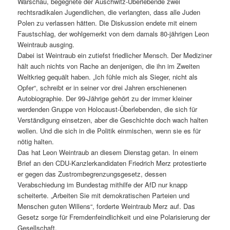
Warschau, begegnete der Auschwitz-Überlebende zwei
rechtsradikalen Jugendlichen, die verlangten, dass alle Juden
Polen zu verlassen hätten. Die Diskussion endete mit einem
Faustschlag, der wohlgemerkt von dem damals 80-jährigen Leon
Weintraub ausging.
Dabei ist Weintraub ein zutiefst friedlicher Mensch. Der Mediziner
hält auch nichts von Rache an denjenigen, die ihn im Zweiten
Weltkrieg gequält haben. „Ich fühle mich als Sieger, nicht als
Opfer“, schreibt er in seiner vor drei Jahren erschienenen
Autobiographie. Der 99-Jährige gehört zu der immer kleiner
werdenden Gruppe von Holocaust-Überlebenden, die sich für
Verständigung einsetzen, aber die Geschichte doch wach halten
wollen. Und die sich in die Politik einmischen, wenn sie es für
nötig halten.
Das hat Leon Weintraub an diesem Dienstag getan. In einem
Brief an den CDU-Kanzlerkandidaten Friedrich Merz protestierte
er gegen das Zustrombegrenzungsgesetz, dessen
Verabschiedung im Bundestag mithilfe der AfD nur knapp
scheiterte. „Arbeiten Sie mit demokratischen Parteien und
Menschen guten Willens“, forderte Weintraub Merz auf. Das
Gesetz sorge für Fremdenfeindlichkeit und eine Polarisierung der
Gesellschaft.