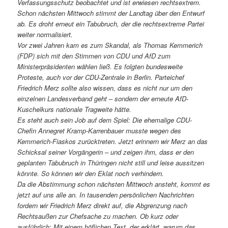
Verfassungsschutz beobachtet und ist erwiesen rechtsextrem.
Schon nächsten Mittwoch stimmt der Landtag über den Entwurf
ab. Es droht erneut ein Tabubruch, der die rechtsextreme Partei
weiter normalisiert.
Vor zwei Jahren kam es zum Skandal, als Thomas Kemmerich
(FDP) sich mit den Stimmen von CDU und AfD zum
Ministerpräsidenten wählen ließ. Es folgten bundesweite
Proteste, auch vor der CDU-Zentrale in Berlin. Parteichef
Friedrich Merz sollte also wissen, dass es nicht nur um den
einzelnen Landesverband geht – sondern der erneute AfD-
Kuschelkurs nationale Tragweite hätte.
Es steht auch sein Job auf dem Spiel: Die ehemalige CDU-
Chefin Annegret Kramp-Karrenbauer musste wegen des
Kemmerich-Fiaskos zurücktreten. Jetzt erinnern wir Merz an das
Schicksal seiner Vorgängerin – und zeigen ihm, dass er den
geplanten Tabubruch in Thüringen nicht still und leise aussitzen
könnte. So können wir den Eklat noch verhindern.
Da die Abstimmung schon nächsten Mittwoch ansteht, kommt es
jetzt auf uns alle an. In tausenden persönlichen Nachrichten
fordern wir Friedrich Merz direkt auf, die Abgrenzung nach
Rechtsaußen zur Chefsache zu machen. Ob kurz oder
ausführlich: Mit einem höflichen Text, der erklärt, warum das