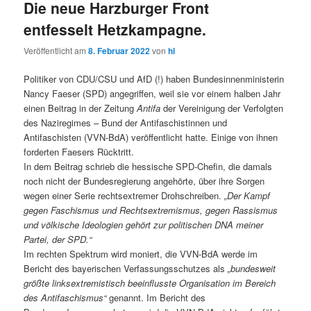
Die neue Harzburger Front
entfesselt Hetzkampagne.
Veröffentlicht am
8. Februar 2022
von
hl
Politiker von CDU/CSU und AfD (!) haben Bundesinnenministerin
Nancy Faeser (SPD) angegriffen, weil sie vor einem halben Jahr
einen Beitrag in der Zeitung
Antifa
der Vereinigung der Verfolgten
des Naziregimes – Bund der Antifaschistinnen und
Antifaschisten (VVN-BdA) veröffentlicht hatte. Einige von ihnen
forderten Faesers Rücktritt.
In dem Beitrag schrieb die hessische SPD-Chefin, die damals
noch nicht der Bundesregierung angehörte, über ihre Sorgen
wegen einer Serie rechtsextremer Drohschreiben.
„Der Kampf
gegen Faschismus und Rechtsextremismus, gegen Rassismus
und völkische Ideologien gehört zur politischen DNA meiner
Partei, der SPD.“
Im rechten Spektrum wird moniert, die VVN-BdA werde im
Bericht des bayerischen Verfassungsschutzes als
„bundesweit
größte linksextremistisch beeinflusste Organisation im Bereich
des Antifaschismus“
genannt. Im Bericht des