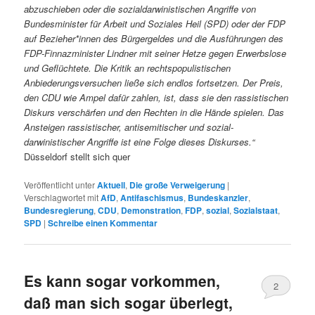
abzuschieben oder die sozialdarwinistischen Angriffe von
Bundesminister für Arbeit und Soziales Heil (SPD) oder der FDP
auf Bezieher*innen des Bürgergeldes und die Ausführungen des
FDP-Finnazminister Lindner mit seiner Hetze gegen Erwerbslose
und Geflüchtete. Die Kritik an rechtspopulistischen
Anbiederungsversuchen ließe sich endlos fortsetzen. Der Preis,
den CDU wie Ampel dafür zahlen, ist, dass sie den rassistischen
Diskurs verschärfen und den Rechten in die Hände spielen. Das
Ansteigen rassistischer, antisemitischer und sozial-
darwinistischer Angriffe ist eine Folge dieses Diskurses.“
Düsseldorf stellt sich quer
Veröffentlicht unter
Aktuell
,
Die große Verweigerung
|
Verschlagwortet mit
AfD
,
Antifaschismus
,
Bundeskanzler
,
Bundesregierung
,
CDU
,
Demonstration
,
FDP
,
sozial
,
Sozialstaat
,
SPD
|
Schreibe einen Kommentar
Es kann sogar vorkommen,
2
daß man sich sogar überlegt,