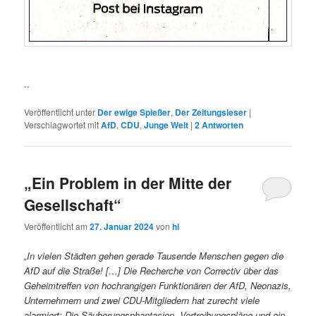
..
Veröffentlicht unter
Der ewige Spießer
,
Der Zeitungsleser
|
Verschlagwortet mit
AfD
,
CDU
,
Junge Welt
|
2
Antworten
„Ein Problem in der Mitte der
Gesellschaft“
Veröffentlicht am
27. Januar 2024
von
hl
„In vielen Städten gehen gerade Tausende Menschen gegen die
AfD auf die Straße! […] Die Recherche von Correctiv über das
Geheimtreffen von hochrangigen Funktionären der AfD, Neonazis,
Unternehmern und zwei CDU-Mitgliedern hat zurecht viele
alarmiert: Die Säuberungsphantasien, Vertreibungspläne und ein