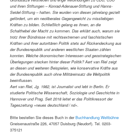
und ihren Stiftungen – Konrad-Adenauer-Stiftung und Hanns-
Seidel-Stiftung – hatten. Sie wurden von diesen jahrelang gezielt
gefördert, um ein neoliberales Gegengewicht zu missliebigen
Kräften zu bilden. Schließlich gelang es ihnen, an die
Schalthebel der Macht zu kommen. Das erklärt auch, warum sie
trotz ihrer Bündnisse mit rechtsextremen und faschistischen
Kräften und ihrer autoritären Politik stets auf Rückendeckung aus
der Bundesrepublik und anderen westlichen Staaten zählen
konnten. Welche ökonomischen Interessen und geostrategischen
Überlegungen stecken hinter dieser Politik? Aert van Riel zeigt
an diesen und weiteren Beispielen, wie konservative Kräfte aus
der Bundesrepublik auch ohne Militäreinsatz die Weltpolitik
beeinflussen.
Aert van Riel, Jg. 1982, ist Journalist und lebt in Berlin. Er
studierte Politische Wissenschaft, Soziologie und Geschichte in
Hannover und Prag. Seit 2018 leitet er das Politikressort der
Tageszeitung »neues deutschland / nd«
.
Bitte bestellen Sie dieses Buch in der
Buchhandlung Weltbühne
Gneisenaustraße 226, 47057 Duisburg (Neudorf). Tel. 0203-
375121