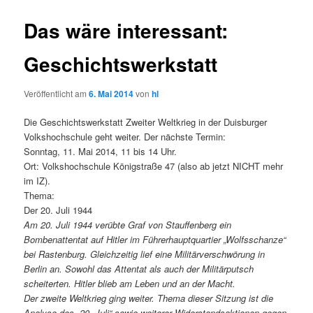
Das wäre interessant:
Geschichtswerkstatt
Veröffentlicht am
6. Mai 2014
von
hl
Die Geschichtswerkstatt Zweiter Weltkrieg in der Duisburger
Volkshochschule geht weiter. Der nächste Termin:
Sonntag, 11. Mai 2014, 11 bis 14 Uhr.
Ort: Volkshochschule Königstraße 47 (also ab jetzt NICHT mehr
im IZ).
Thema:
Der 20. Juli 1944
Am 20. Juli 1944 verübte Graf von Stauffenberg ein
Bombenattentat auf Hitler im Führerhauptquartier „Wolfsschanze“
bei Rastenburg. Gleichzeitig lief eine Militärverschwörung in
Berlin an. Sowohl das Attentat als auch der Militärputsch
scheiterten. Hitler blieb am Leben und an der Macht.
Der zweite Weltkrieg ging weiter. Thema dieser Sitzung ist die
Analyse des „20. Juli“ sowie weiterer Widerstandsaktionen gegen