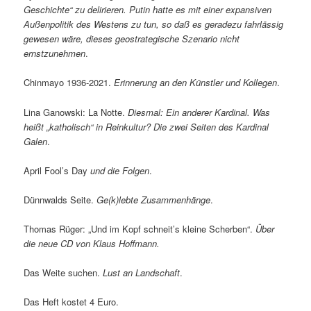
Geschichte“ zu delirieren. Putin hatte es mit einer expansiven
Außenpolitik des Westens zu tun, so daß es geradezu fahrlässig
gewesen wäre, dieses geostrategische Szenario nicht
ernstzunehmen
.
Chinmayo 1936-2021.
Erinnerung an den Künstler und Kollegen
.
Lina Ganowski: La Notte.
Diesmal: Ein anderer Kardinal. Was
heißt „katholisch“ in Reinkultur? Die zwei Seiten des Kardinal
Galen
.
April Fool’s Day
und die Folgen
.
Dünnwalds Seite.
Ge(k)lebte Zusammenhänge
.
Thomas Rüger: „Und im Kopf schneit’s kleine Scherben“.
Über
die neue CD von Klaus Hoffmann.
Das Weite suchen.
Lust an Landschaft
.
Das Heft kostet 4 Euro.