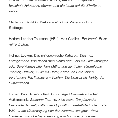
bewohnte Häuser zu räumen und die Leute auf die Straße zu
setzen
.
Matte und David in „Parksaison“.
Comic-Strip von
Timo
Stoffregen.
Herbert Laschet-Toussaint (HEL): Max Czollek.
Ein Vorruf. Er ist
mitte dreißig
.
Helmut Loeven: Das philosophische Kabarett.
Diesmal:
Lottogewinne, von denen man nichts hat; Geld als Glücksbringer
oder Beruhigungspille; Herr Müller und der Teller; Himmlische
Töchter; Hustler; It-Girl als Hotel; Kater und Ente falsch
verstanden; Pazifismus am Telefon; Die Umwelt als Hobby der
Superreichen
.
Lothar Röse: America first. Grundzüge US-amerikanischer
Außenpolitik.
Sechster Teil. 1979 bis 2008. Die plötzliche
Leerstelle der weltpolitischen Opposition (ver-)führte in der Ersten
Welt zu der Überzeugung von der „Alternativlosigkeit“ ihres
Systems; manche begannen sogar schon vom „Ende der