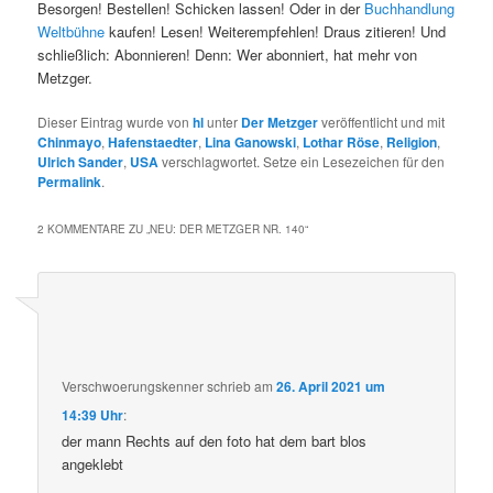
Besorgen! Bestellen! Schicken lassen! Oder in der
Buchhandlung
Weltbühne
kaufen! Lesen! Weiterempfehlen! Draus zitieren! Und
schließlich: Abonnieren! Denn: Wer abonniert, hat mehr von
Metzger.
Dieser Eintrag wurde von
hl
unter
Der Metzger
veröffentlicht und mit
Chinmayo
,
Hafenstaedter
,
Lina Ganowski
,
Lothar Röse
,
Religion
,
Ulrich Sander
,
USA
verschlagwortet. Setze ein Lesezeichen für den
Permalink
.
2 KOMMENTARE ZU „
NEU: DER METZGER NR. 140
“
Verschwoerungskenner
schrieb
am
26. April 2021 um
14:39 Uhr
:
der mann Rechts auf den foto hat dem bart blos
angeklebt