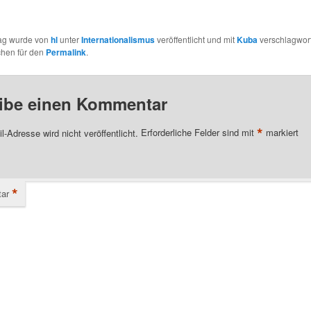
rag wurde von
hl
unter
Internationalismus
veröffentlicht und mit
Kuba
verschlagwort
chen für den
Permalink
.
ibe einen Kommentar
*
l-Adresse wird nicht veröffentlicht.
Erforderliche Felder sind mit
markiert
*
ar