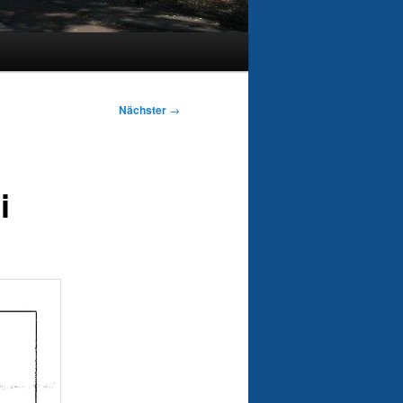
Nächster
→
i