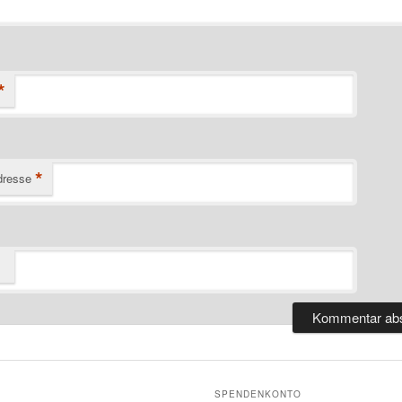
*
*
dresse
SPENDENKONTO