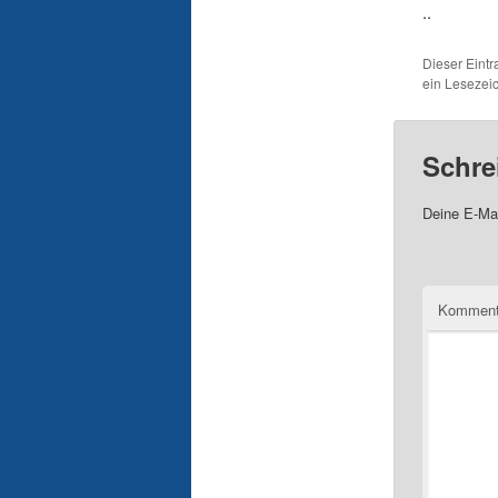
..
Dieser Eint
ein Lesezei
Schre
Deine E-Mai
Komment