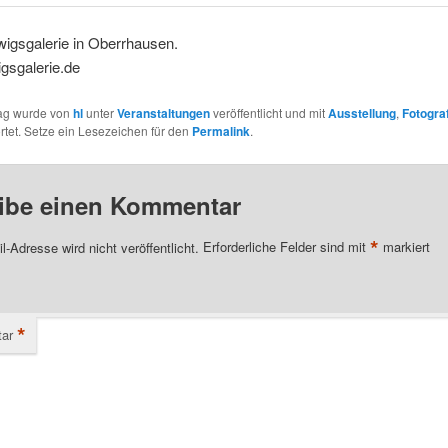
wigsgalerie in Oberrhausen.
gsgalerie.de
rag wurde von
hl
unter
Veranstaltungen
veröffentlicht und mit
Ausstellung
,
Fotogra
tet. Setze ein Lesezeichen für den
Permalink
.
ibe einen Kommentar
*
l-Adresse wird nicht veröffentlicht.
Erforderliche Felder sind mit
markiert
*
ar