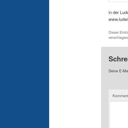
in der Lud
www.ludwi
Dieser Eint
verschlagwor
Schre
Deine E-Mai
Komment