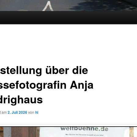
stellung über die
ssefotografin Anja
drighaus
ht am
2. Juli 2026
von
hl