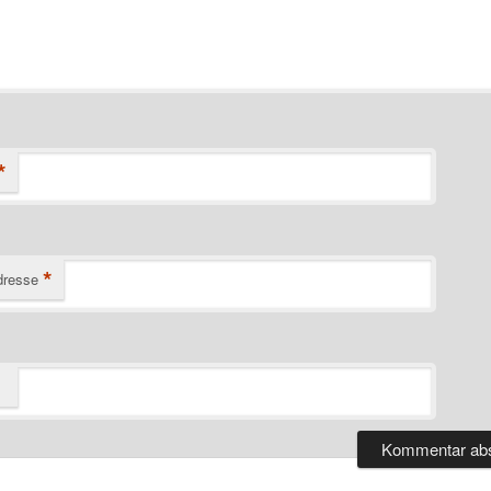
*
*
dresse