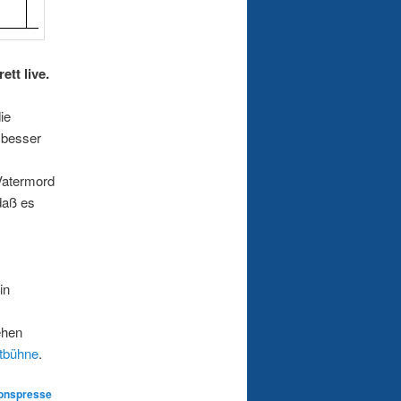
tt live.
ie
 besser
Vatermord
daß es
in
ehen
tbühne
.
ionspresse