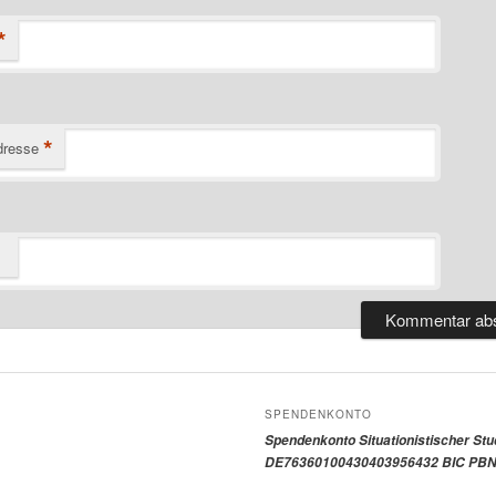
*
*
dresse
SPENDENKONTO
Spendenkonto Situationistischer St
DE76360100430403956432 BIC PBN