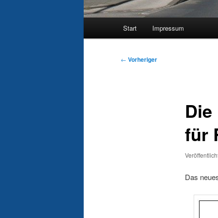
Hauptmenü
Start
Impressum
Beitragsnavigation
←
Vorheriger
Die
für
Veröffentlic
Das neuest