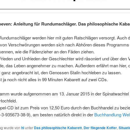
even: Anleitung für Rundumschläger. Das philosophische Kabare
 Rundumschläger werden hier mit guten Ratschlägen versorgt. Auch d
 von Verschwörungen werden sich nach Abhören dieses Programms
kennen, wie die Fädenzieher an den Fäden ziehen.
rieden und Unfrieden der Geschlechter wird räsoniert und über den 
de, das Leben angenehmer zu machen. Außerdem erfährt man hier, 
ganz angebracht ist, den Genossen Stalin hochleben zu lassen.
t ja noch nicht alles in 99 Minuten Kabarett auf zwei CDs.
amm wurde aufgenommen am 13. Januar 2015 in der Spinatwachtel 
Hochfeld.
pel-CD ist zum Preis von 12,50 Euro durch den Buchhandel zu bezi
3-935673-38-9), am besten natürlich direkt in der
Buchhandlung Wel
rag wurde von
hl
unter
Das philosophische Kabarett
,
Der fliegende Koffer
,
Situat