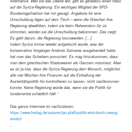
Alternative. Weil sie das Zweite will, gibt es geradezu einen Hass
auf die Syriza-Regierung. Ein wichtiges Mitglied der SPD-
Bundestagsfraktion hat mir gesagt, Angebote für eine
Umschuldung lägen auf dem Tisch – wenn die Griechen ihre
Regierung abwählten, indem sie beim Referendum für Ja
stimmten, würden sie die Umschuldung bekommen. Das zeigt:
Es geht darum, die Regierung loszuwerden. […]
Indem Syriza immer wieder aufgetischt wurde, was der
konservative Vorgänger Andonis Samaras ausgehandelt hatte,
hat man das Scheitern provoziert. Es mag hinzukommen, dass
man dem griechischen Staatswesen als Ganzem misstraut. Aber
es ist ja klar, dass die Syriza-Regierung dem Wunsch, möglichst
alle vier Wochen ihre Finanzen auf die Einhaltung der
Austeritätspolitik hin kontrollieren zu lassen, nicht nachkommen
konnte. Keine Regierung würde das, wenn sie die Politik für
fundamental schädlich hält.“
Das ganze Interview ist nachzulesen:
https://www.freitag.de/autoren/jan-pfaff/politik-wird-durch-zwang-
ersetzt
..