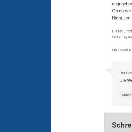
angegeben.
Ob da der 
Nicht, um
Dieser Eint
verschlagwor
EIN KOMMENT
Der Sch
Die We
Antwo
Schre