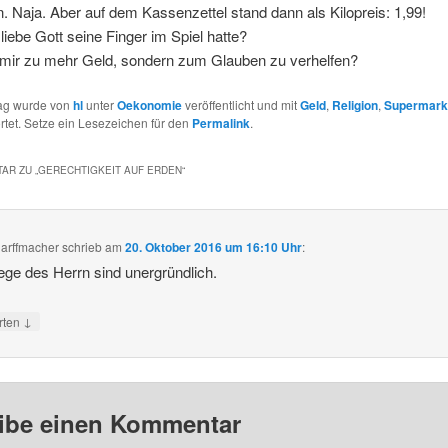
 Naja. Aber auf dem Kassenzettel stand dann als Kilopreis: 1,99!
liebe Gott seine Finger im Spiel hatte?
 mir zu mehr Geld, sondern zum Glauben zu verhelfen?
rag wurde von
hl
unter
Oekonomie
veröffentlicht und mit
Geld
,
Religion
,
Supermark
tet. Setze ein Lesezeichen für den
Permalink
.
AR ZU „
GERECHTIGKEIT AUF ERDEN
“
arffmacher
schrieb
am
20. Oktober 2016 um 16:10 Uhr
:
ge des Herrn sind unergründlich.
↓
rten
ibe einen Kommentar