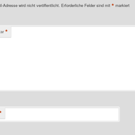
*
l-Adresse wird nicht veröffentlicht.
Erforderliche Felder sind mit
markiert
*
ar
*