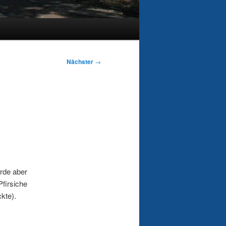
Nächster
→
urde aber
Pfirsiche
kte).