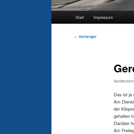
Hauptmenü
Start
Impressum
Beitragsnavigation
←
Vorheriger
Ger
Veröffentlic
Das ist ja
Am Diensta
der Kilopr
gehalten h
Darüber ha
Am Freitag