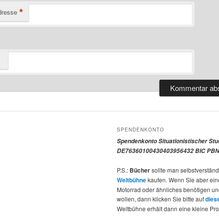
*
dresse
SPENDENKONTO
Spendenkonto Situationistischer St
DE76360100430403956432 BIC PBN
P.S.:
Bücher
sollte man selbstverständ
Weltbühne
kaufen. Wenn Sie aber ein
Motorrad oder ähnliches benötigen u
wollen, dann klicken Sie bitte auf
dies
Weltbühne erhält dann eine kleine Pro