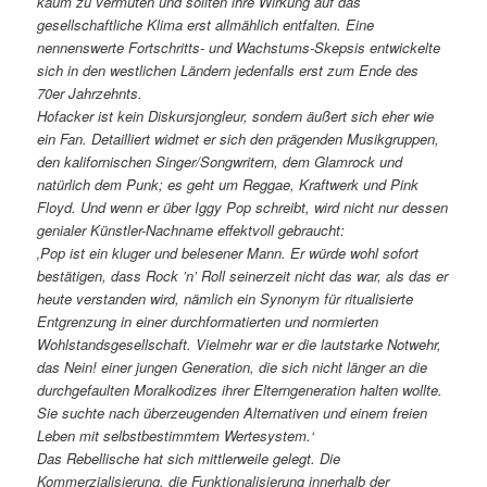
kaum zu vermuten und sollten ihre Wirkung auf das
gesellschaftliche Klima erst allmählich entfalten. Eine
nennenswerte Fortschritts- und Wachstums-Skepsis entwickelte
sich in den westlichen Ländern jedenfalls erst zum Ende des
70er Jahrzehnts.
Hofacker ist kein Diskursjongleur, sondern äußert sich eher wie
ein Fan. Detailliert widmet er sich den prägenden Musikgruppen,
den kalifornischen Singer/Songwritern, dem Glamrock und
natürlich dem Punk; es geht um Reggae, Kraftwerk und Pink
Floyd. Und wenn er über Iggy Pop schreibt, wird nicht nur dessen
genialer Künstler-Nachname effektvoll gebraucht:
‚Pop ist ein kluger und belesener Mann. Er würde wohl sofort
bestätigen, dass Rock ’n’ Roll seinerzeit nicht das war, als das er
heute verstanden wird, nämlich ein Synonym für ritualisierte
Entgrenzung in einer durchformatierten und normierten
Wohlstandsgesellschaft. Vielmehr war er die lautstarke Notwehr,
das Nein! einer jungen Generation, die sich nicht länger an die
durchgefaulten Moralkodizes ihrer Elterngeneration halten wollte.
Sie suchte nach überzeugenden Alternativen und einem freien
Leben mit selbstbestimmtem Wertesystem.‘
Das Rebellische hat sich mittlerweile gelegt. Die
Kommerzialisierung, die Funktionalisierung innerhalb der