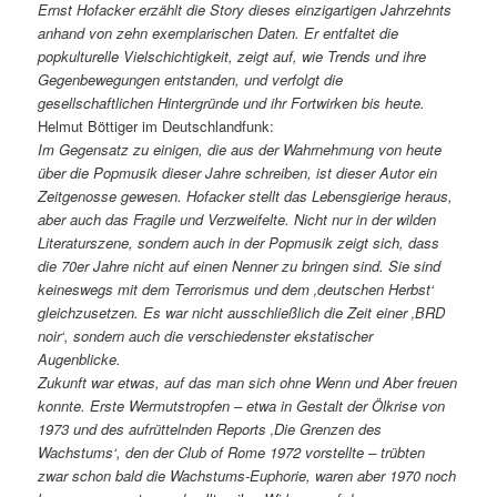
Ernst Hofacker erzählt die Story dieses einzigartigen Jahrzehnts
anhand von zehn exemplarischen Daten. Er entfaltet die
popkulturelle Vielschichtigkeit, zeigt auf, wie Trends und ihre
Gegenbewegungen entstanden, und verfolgt die
gesellschaftlichen Hintergründe und ihr Fortwirken bis heute.
Helmut Böttiger im Deutschlandfunk:
Im Gegensatz zu einigen, die aus der Wahrnehmung von heute
über die Popmusik dieser Jahre schreiben, ist dieser Autor ein
Zeitgenosse gewesen. Hofacker stellt das Lebensgierige heraus,
aber auch das Fragile und Verzweifelte. Nicht nur in der wilden
Literaturszene, sondern auch in der Popmusik zeigt sich, dass
die 70er Jahre nicht auf einen Nenner zu bringen sind. Sie sind
keineswegs mit dem Terrorismus und dem ‚deutschen Herbst‘
gleichzusetzen. Es war nicht ausschließlich die Zeit einer ‚BRD
noir‘, sondern auch die verschiedenster ekstatischer
Augenblicke.
Zukunft war etwas, auf das man sich ohne Wenn und Aber freuen
konnte. Erste Wermutstropfen – etwa in Gestalt der Ölkrise von
1973 und des aufrüttelnden Reports ‚Die Grenzen des
Wachstums‘, den der Club of Rome 1972 vorstellte – trübten
zwar schon bald die Wachstums-Euphorie, waren aber 1970 noch