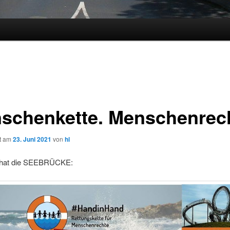
schenkette. Menschenrech
ht am
23. Juni 2021
von
hl
 hat die SEEBRÜCKE: