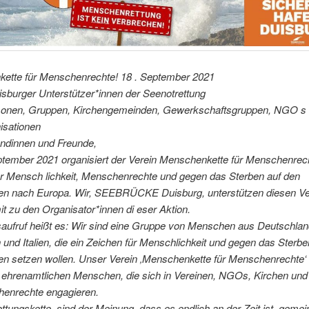
ette für Menschenrechte! 18 . September 2021
isburger Unterstützer*innen der Seenotrettung
sonen, Gruppen, Kirchengemeinden, Gewerkschaftsgruppen, NGO s 
isationen
undinnen und Freunde,
tember 2021 organisiert der Verein Menschenkette für Menschenrech
ür Mensch lichkeit, Menschenrechte und gegen das Sterben auf den
ten nach Europa. Wir, SEEBRÜCKE Duisburg, unterstützen diesen Ve
t zu den Organisator*innen di eser Aktion.
saufruf heißt es: Wir sind eine Gruppe von Menschen aus Deutschlan
 und Italien, die ein Zeichen für Menschlichkeit und gegen das Sterbe
en setzen wollen. Unser Verein ‚Menschenkette für Menschenrechte‘
 ehrenamtlichen Menschen, die sich in Vereinen, NGOs, Kirchen und
henrechte engagieren.
ettungskette, sind der Meinung, dass es endlich an der Zeit ist, geme