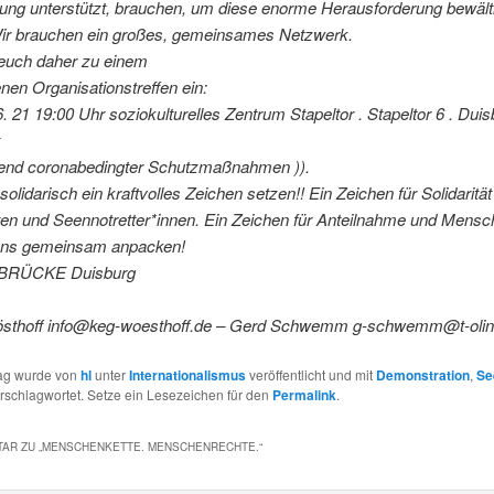
tung unterstützt, brauchen, um diese enorme Herausforderung bewält
ir brauchen ein großes, gemeinsames Netzwerk.
 euch daher zu einem
enen Organisationstreffen ein:
6. 21 19:00 Uhr soziokulturelles Zentrum Stapeltor . Stapeltor 6 . Dui
end coronabedingter Schutzmaßnahmen )).
solidarisch ein kraftvolles Zeichen setzen!! Ein Zeichen für Solidarität
ten und Seennotretter*innen. Ein Zeichen für Anteilnahme und Mensc
uns gemeinsam anpacken!
BRÜCKE Duisburg
thoff info@keg-woesthoff.de – Gerd Schwemm g-schwemm@t-olin
rag wurde von
hl
unter
Internationalismus
veröffentlicht und mit
Demonstration
,
Se
rschlagwortet. Setze ein Lesezeichen für den
Permalink
.
AR ZU „
MENSCHENKETTE. MENSCHENRECHTE.
“