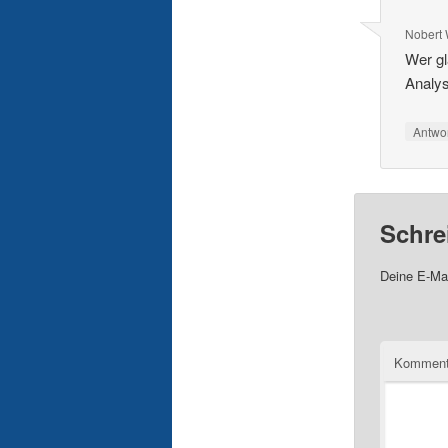
Nobert 
Wer gl
Analys
Antwo
Schre
Deine E-Mai
Komment