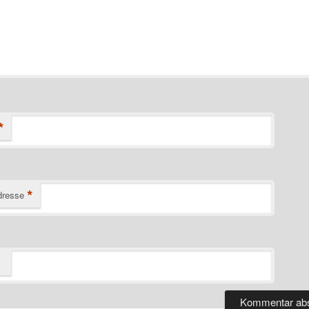
*
*
dresse