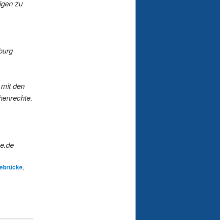
igen zu
sburg
 mit den
henrechte.
e.de
ebrücke
,