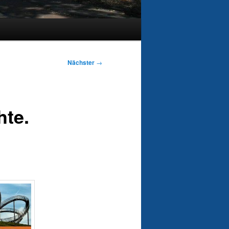
Nächster
→
te.