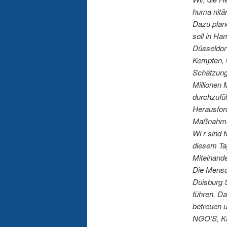
huma nitär
Dazu plan
soll in H
Düsseldor
Kempten, w
Schätzung 
Millionen
durchzufüh
Herausford
Maßnahme
Wi r sind 
diesem Tag
Miteinande
Die Mensc
Duisburg S
führen. Da
betreuen u
NGO‘S, Kir