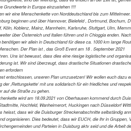
e Grundwerte in Europa einzustehen !!!!
en wir eine Menschenkette von Norddeutschland bis zum Mittelmeer.
amburg beginnen und über Hannover, Bielefeld , Dortmund, Bochum, D
f, Köln, Koblenz, Mainz, Mannheim, Karlsruhe, Stuttgart, Ulm, Memm
eiter über Österreich und Italien führen und in Chioggia enden. Nac
benötigen wir allein in Deutschland für diese ca. 1000 km lange Rou
 Menschen. Der Plan ist , das Groß Event am 18 . September 2021
ren. Uns ist bewusst, dass dies eine riesige logistische und organis
erung ist. Wir sind überzeugt, dass drastische Situationen drastisch
n erfordern
fest entschlossen, unseren Plan umzusetzen! Wir wollen euch dazu e
 der ‚Rettungskette‘ mit uns solidarisch für ein friedliches und respek
r auf die Straße zu gehen.
henkette wird am 18.09.2021 von Oberhausen kommend durch Duis
tadtmitte, Hochfeld, Wanheimerort, Huckingen nach Düsseldorf Wittl
s heisst, dass wir die Duisburger Streckenabschnitte selbständig an
nd organisieren. Dies bedeutet, dass wir EUCH, die Ihr in Gruppen, 
chengemeinden und Parteien in Duisburg aktv seid und die Arbeit de