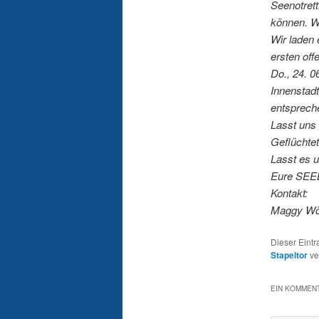
Seenotret
können. W
Wir laden
ersten off
Do., 24. 0
Innenstadt
entsprech
Lasst uns 
Geflüchte
Lasst es 
Eure SEE
Kontakt:
Maggy Wös
Dieser Eint
Stapeltor
ve
EIN KOMMENT