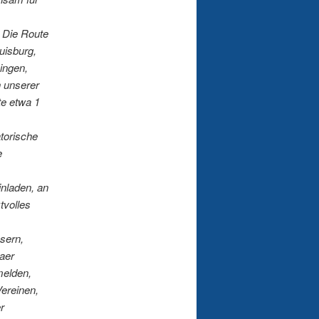
 Die Route
uisburg,
ingen,
h unserer
te etwa 1
atorische
e
inladen, an
tvolles
sern,
aer
melden,
Vereinen,
r