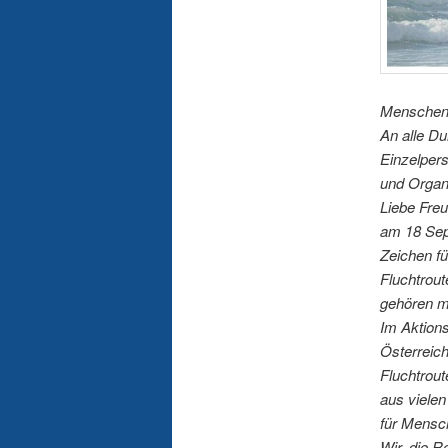
Menschenk
An alle Du
Einzelper
und Organ
Liebe Fre
am 18 Sep
Zeichen f
Fluchtrou
gehören mi
Im Aktion
Österreich
Fluchtrout
aus vielen
für Mensc
Wir, die R