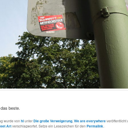
 das beste.
rag wurde von
hl
unter
Die große Verweigerung
,
We are everywhere
veröffentlicht
reet Art
verschlagwortet. Setze ein Lesezeichen für den
Permalink
.