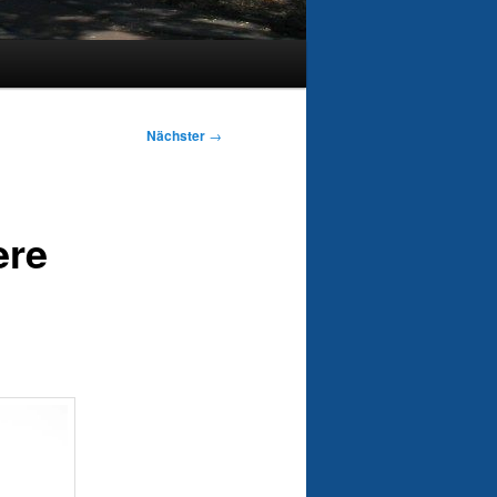
Nächster
→
ere