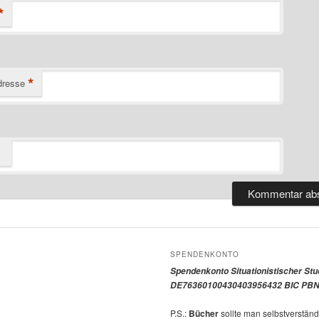
*
*
dresse
SPENDENKONTO
Spendenkonto Situationistischer St
DE76360100430403956432 BIC PBN
P.S.:
Bücher
sollte man selbstverständ