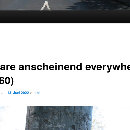
 are anscheinend everywh
60)
ht am
13. Juni 2022
von
hl