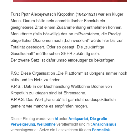
Fürst Pjotr Alexejewitsch Kropotkin (1842-1921) war ein kluger
Mann. Darum hätte sein anarchistischer Fanclub ein
geeigneteres Zitat einem Zusammenhang entnehmen können.
Man könnte (falls böswillig) das so mißverstehen, die Predigt
bürgerlicher Ökonomen nach „Lohnverzicht“ würde hier bis zur
Totalität gesteigert. Oder so gesagt: Die „zukünftige
Gesellschaft“ müßte schon SEHR zukünftig sein.
Der zweite Satz ist dafür umso eindeutiger zu bekräftigen!
P.S.: Diese Organisation „Die Plattform“ ist übrigens immer noch
aktiv und im Netz zu finden.
P.P.S.: Daß in der Buchhandlung Weltbühne Bücher von
Kropotkin zu kriegen sind ist Ehrensache.
P.P.P.S: Das Wort „Fanclub“ ist gar nicht so despektierlich
gemeint wie manche es empfinden mögen.
Dieser Eintrag wurde von
hl
unter
Antiquariat
,
Die große
Verweigerung
,
Weltbühne
veröffentlicht und mit
Anarchismus
verschlagwortet. Setze ein Lesezeichen für den
Permalink
.